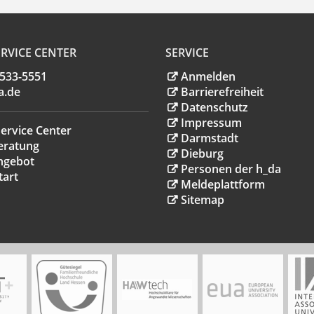
RVICE CENTER
SERVICE
.533-5551
Anmelden
a
.
de
Barrierefreiheit
Datenschutz
Impressum
ervice Center
Darmstadt
eratung
Dieburg
ngebot
Personen der h_da
tart
Meldeplattform
Sitemap