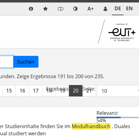
DE
EN
A+
Suchen
funden.
Zeige Ergebnisse 191 bis 200 von 235.
Ergebnisse pro Seite:
15
16
17
18
19
20
21
22
23
24
Relevanz:
54%
er Studieninhalte finden Sie im
Modulhandbuch
. Duales
ual studiert werden