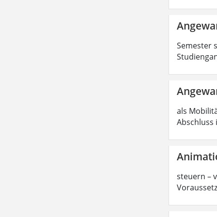
Angewan
Semester s
Studiengan
Angewan
als Mobilit
Abschluss 
Animati
steuern – 
Voraussetz