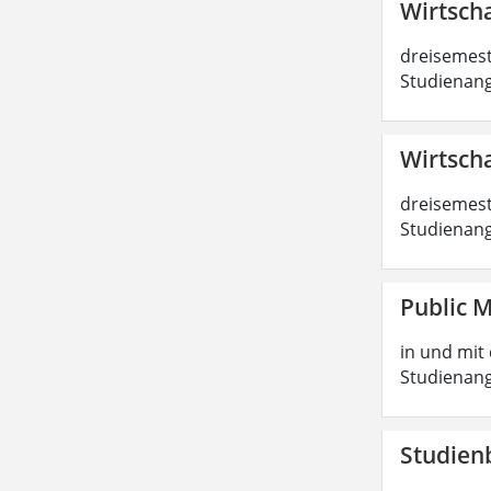
Wirtscha
dreisemest
Studienang
Wirtscha
dreisemest
Studienang
Public 
in und mit 
Studienang
Studien