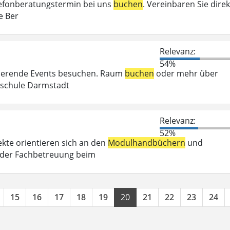
elefonberatungstermin bei uns
buchen
. Vereinbaren Sie direk
e Ber
Relevanz:
54%
irierende Events besuchen. Raum
buchen
oder mehr über
chschule Darmstadt
Relevanz:
52%
kte orientieren sich an den
Modulhandbüchern
und
 der Fachbetreuung beim
15
16
17
18
19
20
21
22
23
24