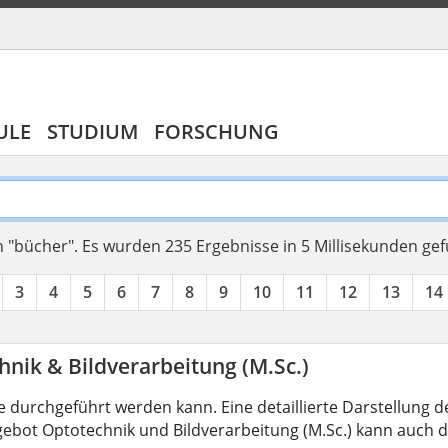
ULE
STUDIUM
FORSCHUNG
 "bücher".
Es wurden 235 Ergebnisse in 5 Millisekunden ge
3
4
5
6
7
8
9
10
11
12
13
14
nik & Bildverarbeitung (M.Sc.)
 durchgeführt werden kann. Eine detaillierte Darstellung d
ebot Optotechnik und Bildverarbeitung (M.Sc.) kann auch d