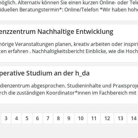
öglich. Alternativ können Sie einen kurzen Online- oder T
viduellen Beratungstermin*: Online/Telefon *Wir haben hoh
nzzentrum Nachhaltige Entwicklung
örige Veranstaltungen planen, kreativ arbeiten oder insp
ten erfahren . Nachhaltigkeitsbericht Einblicke, wie die Ho
perative Studium an der h_da
dienzentrum abgesprochen. Studieninhalte und Praxisproje
ch die zuständigen Koordinator*innen im Fachbereich mit
3
4
5
6
7
8
9
10
11
12
13
14