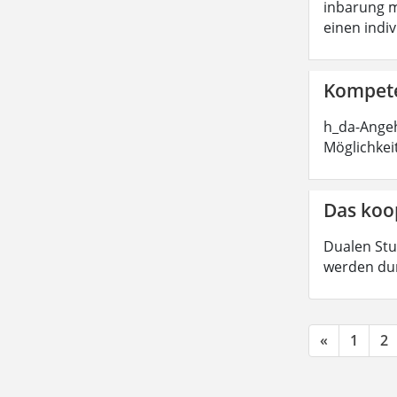
inbarung m
einen indi
Kompete
h_da-Angeh
Möglichkei
Das koo
Dualen Stu
werden dur
«
1
2