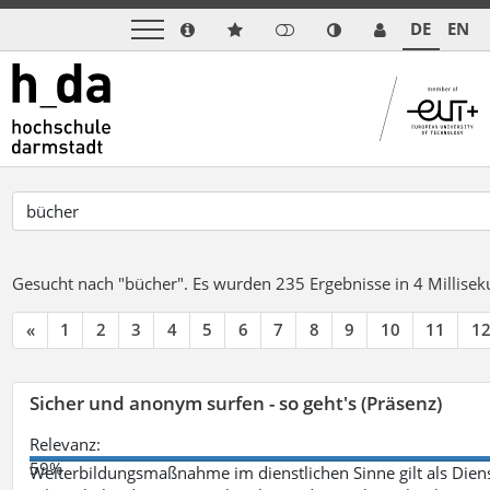
DE
EN
Gesucht nach "bücher".
Es wurden 235 Ergebnisse in 4 Millise
«
1
2
3
4
5
6
7
8
9
10
11
1
Sicher und anonym surfen - so geht's (Präsenz)
Relevanz:
59%
Weiterbildungsmaßnahme im dienstlichen Sinne gilt als Dien