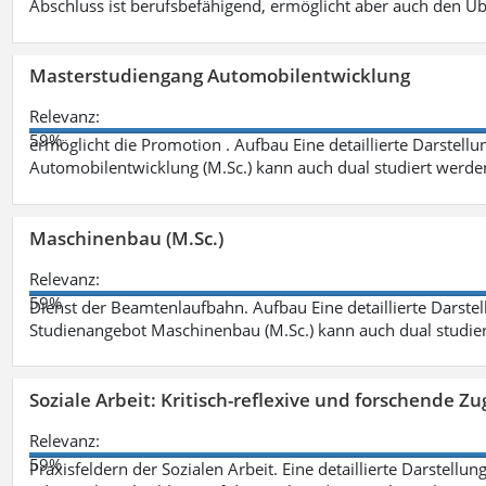
Abschluss ist berufsbefähigend, ermöglicht aber auch den Ü
Masterstudiengang Automobilentwicklung
Relevanz:
59%
ermöglicht die Promotion . Aufbau Eine detaillierte Darstellu
Automobilentwicklung (M.Sc.) kann auch dual studiert werde
Maschinenbau (M.Sc.)
Relevanz:
59%
Dienst der Beamtenlaufbahn. Aufbau Eine detaillierte Darstel
Studienangebot Maschinenbau (M.Sc.) kann auch dual studie
Soziale Arbeit: Kritisch-reflexive und forschende Zu
Relevanz:
59%
Praxisfeldern der Sozialen Arbeit. Eine detaillierte Darstellu