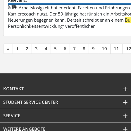
59%
auch Arbeitslosigkeit hat er erlebt. Facetten und Erfahrungen
Karrierecoach nutzt. Der 59-Jährige hat für sich ein Arbeitsk
Neuerungen begegnen kann. Derzeit schreibt er an einem
Bu
Persönlichkeitsentwicklung“ veröffentlichen
«
1
2
3
4
5
6
7
8
9
10
11
1
KONTAKT
STUDENT SERVICE CENTER
SERVICE
WEITERE ANGEBOTE