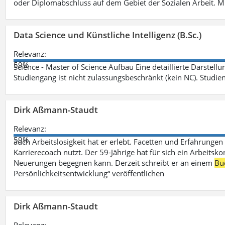
oder Diplomabschluss auf dem Gebiet der Sozialen Arbeit. M
Data Science und Künstliche Intelligenz (B.Sc.)
Relevanz:
59%
Science - Master of Science Aufbau Eine detaillierte Darstell
Studiengang ist nicht zulassungsbeschränkt (kein NC). Studie
Dirk Aßmann-Staudt
Relevanz:
59%
auch Arbeitslosigkeit hat er erlebt. Facetten und Erfahrungen
Karrierecoach nutzt. Der 59-Jährige hat für sich ein Arbeitsk
Neuerungen begegnen kann. Derzeit schreibt er an einem
Bu
Persönlichkeitsentwicklung“ veröffentlichen
Dirk Aßmann-Staudt
Relevanz: