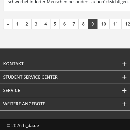
schwerbehinderter Menschen besonders zu berücksichtigen. Fa
«
1
2
3
4
5
6
7
8
9
10
11
1
KONTAKT
STUDENT SERVICE CENTER
SERVICE
WEITERE ANGEBOTE
© 2026
h_da.de