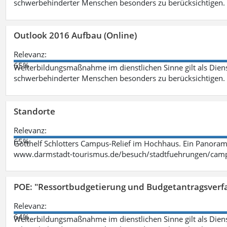
schwerbehinderter Menschen besonders zu berücksichtigen. Fa
Outlook 2016 Aufbau (Online)
Relevanz:
65%
Weiterbildungsmaßnahme im dienstlichen Sinne gilt als Dien
schwerbehinderter Menschen besonders zu berücksichtigen. Fa
Standorte
Relevanz:
65%
Gotthelf Schlotters Campus-Relief im Hochhaus. Ein Panorama
www.darmstadt-tourismus.de/besuch/stadtfuehrungen/cam
POE: "Ressortbudgetierung und Budgetantragsverf
Relevanz:
64%
Weiterbildungsmaßnahme im dienstlichen Sinne gilt als Dien