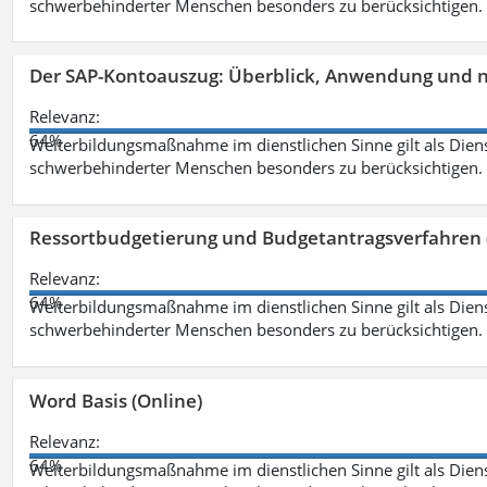
schwerbehinderter Menschen besonders zu berücksichtigen. Fa
Der SAP-Kontoauszug: Überblick, Anwendung und nü
Relevanz:
64%
Weiterbildungsmaßnahme im dienstlichen Sinne gilt als Dien
schwerbehinderter Menschen besonders zu berücksichtigen. Fa
Ressortbudgetierung und Budgetantragsverfahren 
Relevanz:
64%
Weiterbildungsmaßnahme im dienstlichen Sinne gilt als Dien
schwerbehinderter Menschen besonders zu berücksichtigen. Fa
Word Basis (Online)
Relevanz:
64%
Weiterbildungsmaßnahme im dienstlichen Sinne gilt als Dien