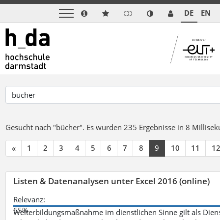
DE
EN
Gesucht nach "bücher".
Es wurden 235 Ergebnisse in 8 Millise
«
1
2
3
4
5
6
7
8
9
10
11
1
Listen & Datenanalysen unter Excel 2016 (online)
Relevanz:
65%
Weiterbildungsmaßnahme im dienstlichen Sinne gilt als Dien