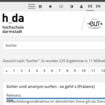
DE
EN
Gesucht nach "bücher".
Es wurden 235 Ergebnisse in 11 Milli
«
1
2
3
4
5
6
7
8
9
10
11
1
Sicher und anonym surfen - so geht's (Präsenz)
Relevanz:
59%
Weiterbildungsmaßnahme im dienstlichen Sinne gilt als Dien