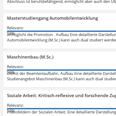
Abschluss ist berufsbefähigend, ermöglicht aber auch den Ü
Masterstudiengang Automobilentwicklung
Relevanz:
59%
ermöglicht die Promotion . Aufbau Eine detaillierte Darstellu
Automobilentwicklung (M.Sc.) kann auch dual studiert werde
Maschinenbau (M.Sc.)
Relevanz:
59%
Dienst der Beamtenlaufbahn. Aufbau Eine detaillierte Darstel
Studienangebot Maschinenbau (M.Sc.) kann auch dual studie
Soziale Arbeit: Kritisch-reflexive und forschende Zu
Relevanz:
59%
Praxisfeldern der Sozialen Arbeit. Eine detaillierte Darstellu