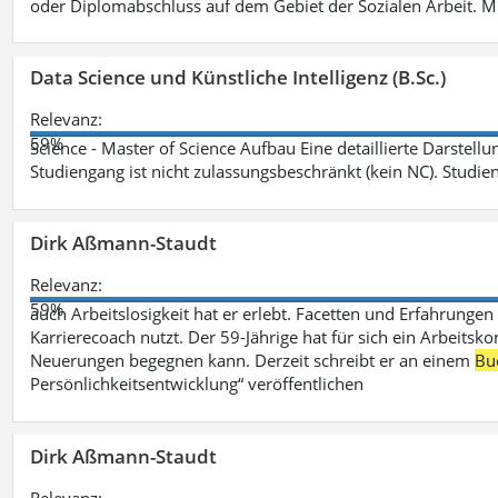
oder Diplomabschluss auf dem Gebiet der Sozialen Arbeit. M
Data Science und Künstliche Intelligenz (B.Sc.)
Relevanz:
59%
Science - Master of Science Aufbau Eine detaillierte Darstell
Studiengang ist nicht zulassungsbeschränkt (kein NC). Studie
Dirk Aßmann-Staudt
Relevanz:
59%
auch Arbeitslosigkeit hat er erlebt. Facetten und Erfahrungen
Karrierecoach nutzt. Der 59-Jährige hat für sich ein Arbeitsk
Neuerungen begegnen kann. Derzeit schreibt er an einem
Bu
Persönlichkeitsentwicklung“ veröffentlichen
Dirk Aßmann-Staudt
Relevanz: