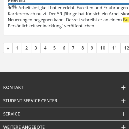
59%
auch Arbeitslosigkeit hat er erlebt. Facetten und Erfahrungen
Karrierecoach nutzt. Der 59-Jährige hat für sich ein Arbeitsk
Neuerungen begegnen kann. Derzeit schreibt er an einem
Bu
Persönlichkeitsentwicklung“ veröffentlichen
«
1
2
3
4
5
6
7
8
9
10
11
1
KONTAKT
STUDENT SERVICE CENTER
SERVICE
WEITERE ANGEBOTE