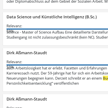
oder Diplomabschluss auf dem Gebiet der Sozialen Arbeit. M
Data Science und Künstliche Intelligenz (B.Sc.)
Relevanz:
59%
Science - Master of Science Aufbau Eine detaillierte Darstell
Studiengang ist nicht zulassungsbeschränkt (kein NC). Studie
Dirk Aßmann-Staudt
Relevanz:
59%
auch Arbeitslosigkeit hat er erlebt. Facetten und Erfahrungen
Karrierecoach nutzt. Der 59-Jährige hat für sich ein Arbeitsk
Neuerungen begegnen kann. Derzeit schreibt er an einem
Bu
Persönlichkeitsentwicklung“ veröffentlichen
Dirk Aßmann-Staudt
Relevanz: