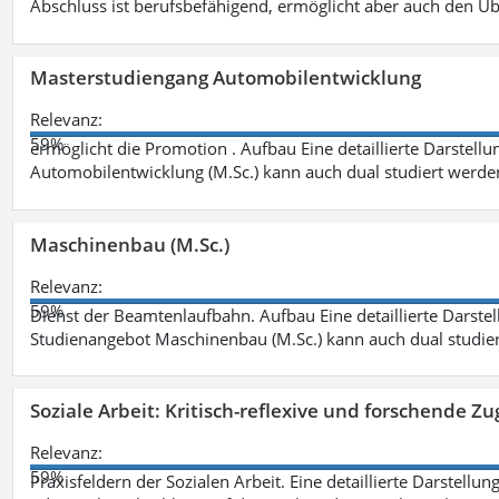
Abschluss ist berufsbefähigend, ermöglicht aber auch den Ü
Masterstudiengang Automobilentwicklung
Relevanz:
59%
ermöglicht die Promotion . Aufbau Eine detaillierte Darstellu
Automobilentwicklung (M.Sc.) kann auch dual studiert werde
Maschinenbau (M.Sc.)
Relevanz:
59%
Dienst der Beamtenlaufbahn. Aufbau Eine detaillierte Darstel
Studienangebot Maschinenbau (M.Sc.) kann auch dual studie
Soziale Arbeit: Kritisch-reflexive und forschende Zu
Relevanz:
59%
Praxisfeldern der Sozialen Arbeit. Eine detaillierte Darstellu