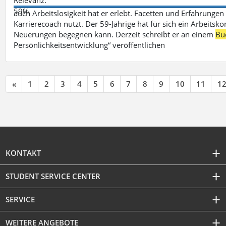
59%
auch Arbeitslosigkeit hat er erlebt. Facetten und Erfahrungen
Karrierecoach nutzt. Der 59-Jährige hat für sich ein Arbeitsk
Neuerungen begegnen kann. Derzeit schreibt er an einem
Bu
Persönlichkeitsentwicklung“ veröffentlichen
«
1
2
3
4
5
6
7
8
9
10
11
1
KONTAKT
STUDENT SERVICE CENTER
SERVICE
WEITERE ANGEBOTE