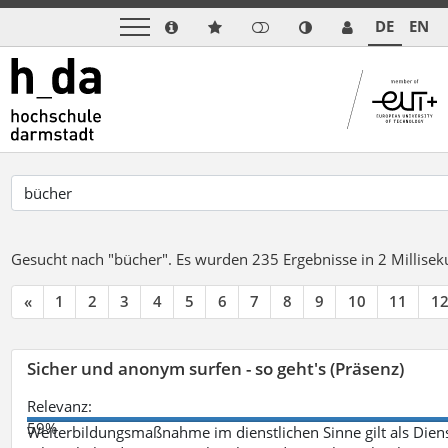
DE
EN
Gesucht nach "bücher".
Es wurden 235 Ergebnisse in 2 Millise
«
1
2
3
4
5
6
7
8
9
10
11
1
Sicher und anonym surfen - so geht's (Präsenz)
Relevanz:
59%
Weiterbildungsmaßnahme im dienstlichen Sinne gilt als Dien