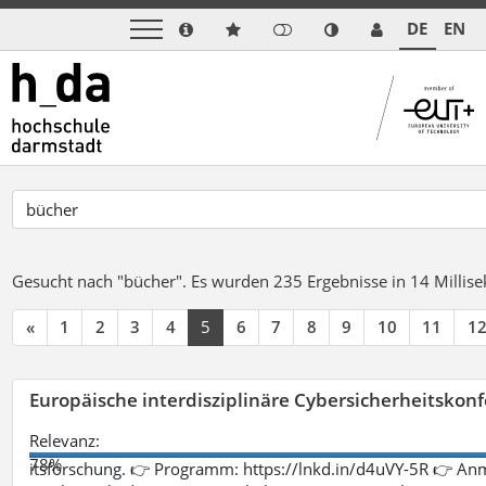
DE
EN
Gesucht nach "bücher".
Es wurden 235 Ergebnisse in 14 Milli
«
1
2
3
4
5
6
7
8
9
10
11
1
Europäische interdisziplinäre Cybersicherheitskonf
Relevanz:
78%
itsforschung. 👉 Programm: https://lnkd.in/d4uVY-5R 👉 An