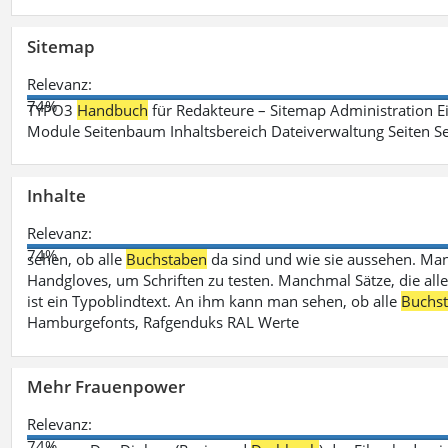
Sitemap
Relevanz:
74%
TYPO3
Handbuch
für Redakteure – Sitemap Administration Ei
Module Seitenbaum Inhaltsbereich Dateiverwaltung Seiten Se
Inhalte
Relevanz:
74%
sehen, ob alle
Buchstaben
da sind und wie sie aussehen. M
Handgloves, um Schriften zu testen. Manchmal Sätze, die all
ist ein Typoblindtext. An ihm kann man sehen, ob alle
Buchs
Hamburgefonts, Rafgenduks RAL Werte
Mehr Frauenpower
Relevanz:
74%