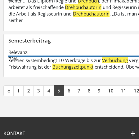
weiter … Das Diplom (Regie und
Drehbuch
) der Filmakademie
arbeitet als freischaffende
Drehbuchautorin
und Regisseurin in
die Arbeit als Regisseurin und
Drehbuchautorin
. „Da ist man 
seither
Semesterbeitrag
Relevanz:
73%
können systembedingt 10 Werktage bis zur
Verbuchung
verge
Fristwahrung ist der
Buchungszeitpunkt
entscheidend. Überw
«
1
2
3
4
5
6
7
8
9
10
11
1
KONTAKT