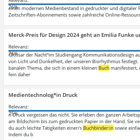
Relevanz:
76%
einen modernen Medienbestand in gedruckter und digitaler
Zeitschriften-Abonnements sowie zahlreiche Online-Ressou
Merck-Preis für Design 2024 geht an Emilia Funke 
Relevanz:
76%
Glossar der Nacht“im Studiengang Kommunikationsdesign aus
von Licht und Dunkelheit, der unseren Biorhythmus festlegt. 
banalen Thema, die sich in einem kleinen
Buch
manifestiert, 
fein daher
Medientechnolog*in Druck
Relevanz:
75%
n Druck vergessen das nicht. Sie erleben den ganzen Arbeitsp
am Bildschirm bis zum gedruckten Papier in der Hand. Sie v
du auch leichte Tätigkeiten einer/s
Buchbinder:in
sowie einfa
Indem du b