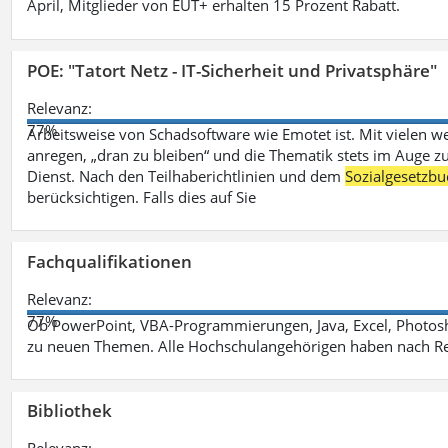
April, Mitglieder von EUT+ erhalten 15 Prozent Rabatt.
POE: "Tatort Netz - IT-Sicherheit und Privatsphäre"
Relevanz:
77%
Arbeitsweise von Schadsoftware wie Emotet ist. Mit vielen w
anregen, „dran zu bleiben“ und die Thematik stets im Auge zu
Dienst. Nach den Teilhaberichtlinien und dem
Sozialgesetzbu
berücksichtigen. Falls dies auf Sie
Fachqualifikationen
Relevanz:
77%
Ob PowerPoint, VBA-Programmierungen, Java, Excel, Photosh
zu neuen Themen. Alle Hochschulangehörigen haben nach Re
Bibliothek