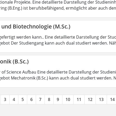
tionale Projekte. Eine detaillierte Darstellung der Studienin
ring (B.Eng.) ist berufsbefähigend, ermöglicht aber auch de
 und Biotechnologie (M.Sc.)
efertigt werden kann.. Eine detaillierte Darstellung der Stu
ebot Der Studiengang kann auch dual studiert werden. Nä
nik (B.Sc.)
 of Science Aufbau Eine detaillierte Darstellung der Studien
ebot Mechatronik (B.Sc.) kann auch dual studiert werden.
3
4
5
6
7
8
9
10
11
12
13
14