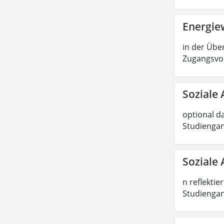
Energiew
in der Über
Zugangsvor
Soziale 
optional d
Studiengan
Soziale 
n reflektie
Studiengang