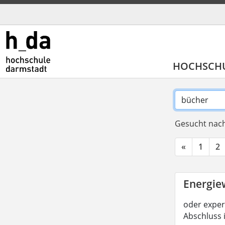
HOCHSCH
Gesucht nach
«
1
2
Energiew
oder experi
Abschluss 