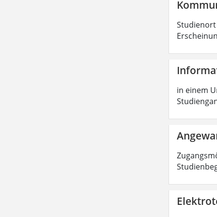
Kommuni
Studienort
Erscheinung
Informa
in einem Un
Studiengang
Angewan
Zugangsmög
Studienbe
Elektrot