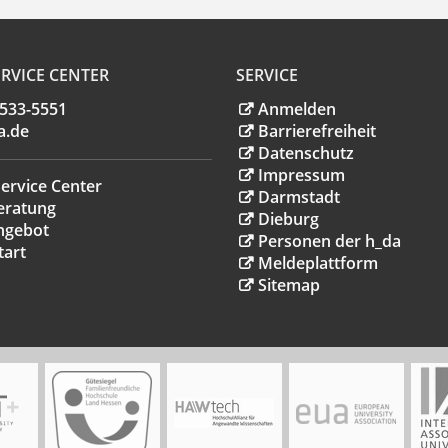
RVICE CENTER
SERVICE
.533-5551
Anmelden
a
.
de
Barrierefreiheit
Datenschutz
Impressum
ervice Center
Darmstadt
eratung
Dieburg
ngebot
Personen der h_da
tart
Meldeplattform
Sitemap