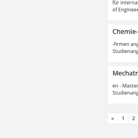
für interna
of Enginee
Chemie-
-firmen ang
Studienang
Mechatro
en - Master
Studienang
«
1
2