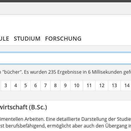
ULE
STUDIUM
FORSCHUNG
 "bücher".
Es wurden 235 Ergebnisse in 6 Millisekunden ge
3
4
5
6
7
8
9
10
11
12
13
14
irtschaft (B.Sc.)
mentellen Arbeiten. Eine detaillierte Darstellung der Studi
ist berufsbefähigend, ermöglicht aber auch den Übergang 