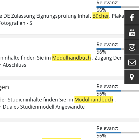
Relevanz:
56%
e DE Zulassung Eignungsprüfung Inhalt
Bücher
, Plakate,

Fotografien - S

Relevanz:

56%
eninhalte finden Sie im
Modulhandbuch
. Zugang Der

er Abschluss

gen
Relevanz:
56%
der Studieninhalte finden Sie im
Modulhandbuch
.
r Duales Studienmodell Angewandte
Relevanz:
56%