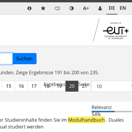
DE
EN
A+
Suchen
funden.
Zeige Ergebnisse 191 bis 200 von 235.
Ergebnisse pro Seite:
15
16
17
18
19
20
21
22
23
24
Relevanz:
54%
er Studieninhalte finden Sie im
Modulhandbuch
. Duales
ual studiert werden