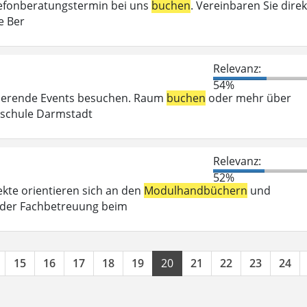
elefonberatungstermin bei uns
buchen
. Vereinbaren Sie direk
e Ber
Relevanz:
54%
irierende Events besuchen. Raum
buchen
oder mehr über
chschule Darmstadt
Relevanz:
52%
kte orientieren sich an den
Modulhandbüchern
und
 der Fachbetreuung beim
15
16
17
18
19
20
21
22
23
24