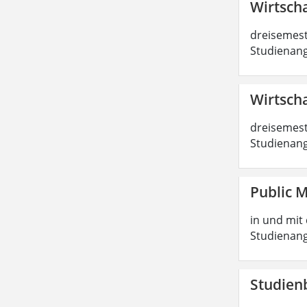
Wirtscha
dreisemest
Studienang
Wirtscha
dreisemest
Studienang
Public 
in und mit 
Studienang
Studien