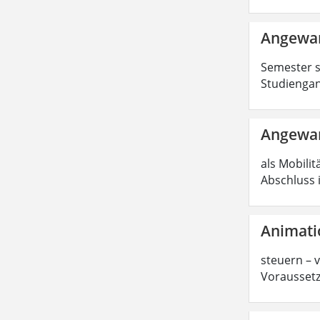
Angewan
Semester s
Studiengan
Angewan
als Mobilit
Abschluss 
Animati
steuern – 
Voraussetz