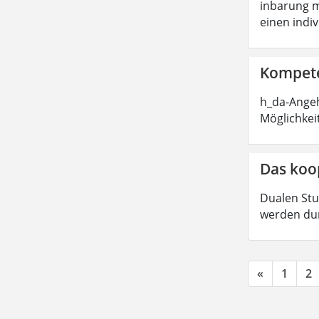
inbarung m
einen indi
Kompete
h_da-Angeh
Möglichkei
Das koo
Dualen Stu
werden dur
«
1
2