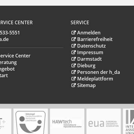
RVICE CENTER
SERVICE
.533-5551
Anmelden
a
.
de
Barrierefreiheit
Datenschutz
Impressum
ervice Center
Darmstadt
eratung
Dieburg
ngebot
Personen der h_da
tart
Meldeplattform
Sitemap