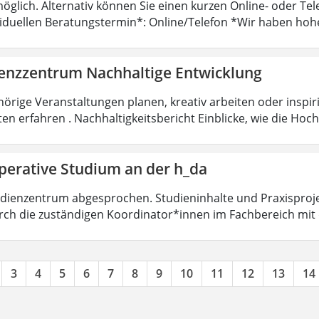
öglich. Alternativ können Sie einen kurzen Online- oder T
viduellen Beratungstermin*: Online/Telefon *Wir haben hoh
nzzentrum Nachhaltige Entwicklung
örige Veranstaltungen planen, kreativ arbeiten oder insp
ten erfahren . Nachhaltigkeitsbericht Einblicke, wie die Ho
perative Studium an der h_da
dienzentrum abgesprochen. Studieninhalte und Praxisproje
ch die zuständigen Koordinator*innen im Fachbereich mit
3
4
5
6
7
8
9
10
11
12
13
14