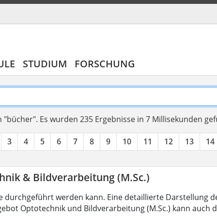
ULE
STUDIUM
FORSCHUNG
 "bücher".
Es wurden 235 Ergebnisse in 7 Millisekunden ge
3
4
5
6
7
8
9
10
11
12
13
14
nik & Bildverarbeitung (M.Sc.)
 durchgeführt werden kann. Eine detaillierte Darstellung d
ebot Optotechnik und Bildverarbeitung (M.Sc.) kann auch d