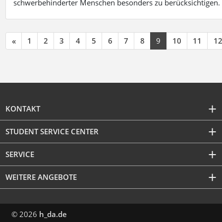
schwerbehinderter Menschen besonders zu berücksichtigen. Fa
«
1
2
3
4
5
6
7
8
9
10
11
1
KONTAKT
STUDENT SERVICE CENTER
SERVICE
WEITERE ANGEBOTE
© 2026
h_da.de