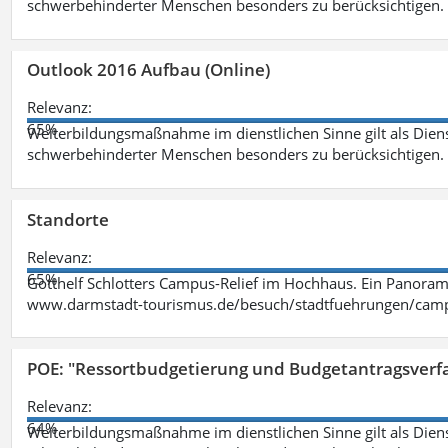
schwerbehinderter Menschen besonders zu berücksichtigen. Fa
Outlook 2016 Aufbau (Online)
Relevanz:
65%
Weiterbildungsmaßnahme im dienstlichen Sinne gilt als Dien
schwerbehinderter Menschen besonders zu berücksichtigen. Fa
Standorte
Relevanz:
65%
Gotthelf Schlotters Campus-Relief im Hochhaus. Ein Panorama
www.darmstadt-tourismus.de/besuch/stadtfuehrungen/cam
POE: "Ressortbudgetierung und Budgetantragsverf
Relevanz:
64%
Weiterbildungsmaßnahme im dienstlichen Sinne gilt als Dien