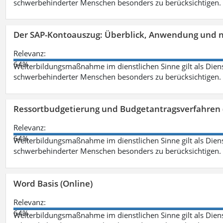
schwerbehinderter Menschen besonders zu berücksichtigen. Fa
Der SAP-Kontoauszug: Überblick, Anwendung und nü
Relevanz:
64%
Weiterbildungsmaßnahme im dienstlichen Sinne gilt als Dien
schwerbehinderter Menschen besonders zu berücksichtigen. Fa
Ressortbudgetierung und Budgetantragsverfahren 
Relevanz:
64%
Weiterbildungsmaßnahme im dienstlichen Sinne gilt als Dien
schwerbehinderter Menschen besonders zu berücksichtigen. Fa
Word Basis (Online)
Relevanz:
64%
Weiterbildungsmaßnahme im dienstlichen Sinne gilt als Dien