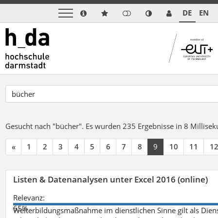
DE
EN
Gesucht nach "bücher".
Es wurden 235 Ergebnisse in 8 Millise
«
1
2
3
4
5
6
7
8
9
10
11
1
Listen & Datenanalysen unter Excel 2016 (online)
Relevanz:
65%
Weiterbildungsmaßnahme im dienstlichen Sinne gilt als Dien