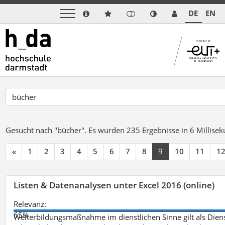
DE
EN
Gesucht nach "bücher".
Es wurden 235 Ergebnisse in 6 Millise
«
1
2
3
4
5
6
7
8
9
10
11
1
Listen & Datenanalysen unter Excel 2016 (online)
Relevanz:
65%
Weiterbildungsmaßnahme im dienstlichen Sinne gilt als Dien