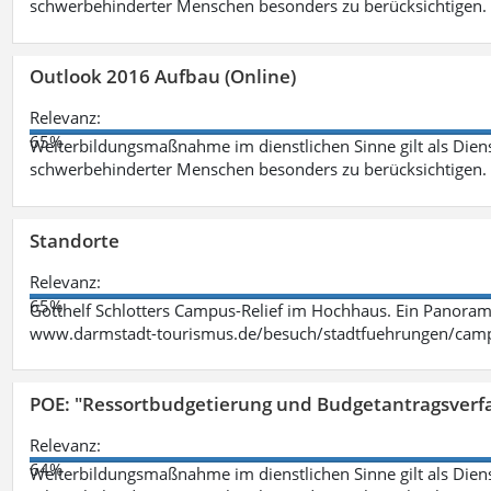
schwerbehinderter Menschen besonders zu berücksichtigen. Fa
Outlook 2016 Aufbau (Online)
Relevanz:
65%
Weiterbildungsmaßnahme im dienstlichen Sinne gilt als Dien
schwerbehinderter Menschen besonders zu berücksichtigen. Fa
Standorte
Relevanz:
65%
Gotthelf Schlotters Campus-Relief im Hochhaus. Ein Panorama
www.darmstadt-tourismus.de/besuch/stadtfuehrungen/cam
POE: "Ressortbudgetierung und Budgetantragsverf
Relevanz:
64%
Weiterbildungsmaßnahme im dienstlichen Sinne gilt als Dien