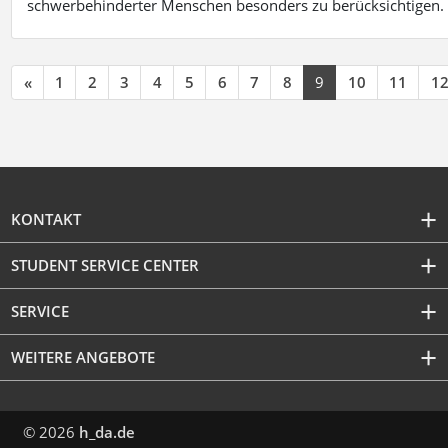
schwerbehinderter Menschen besonders zu berücksichtigen. Fa
«
1
2
3
4
5
6
7
8
9
10
11
1
KONTAKT
STUDENT SERVICE CENTER
SERVICE
WEITERE ANGEBOTE
© 2026
h_da.de