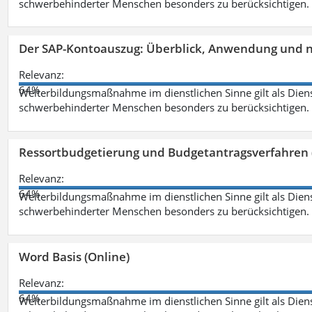
schwerbehinderter Menschen besonders zu berücksichtigen. Fa
Der SAP-Kontoauszug: Überblick, Anwendung und nü
Relevanz:
64%
Weiterbildungsmaßnahme im dienstlichen Sinne gilt als Dien
schwerbehinderter Menschen besonders zu berücksichtigen. Fa
Ressortbudgetierung und Budgetantragsverfahren 
Relevanz:
64%
Weiterbildungsmaßnahme im dienstlichen Sinne gilt als Dien
schwerbehinderter Menschen besonders zu berücksichtigen. Fa
Word Basis (Online)
Relevanz:
64%
Weiterbildungsmaßnahme im dienstlichen Sinne gilt als Dien