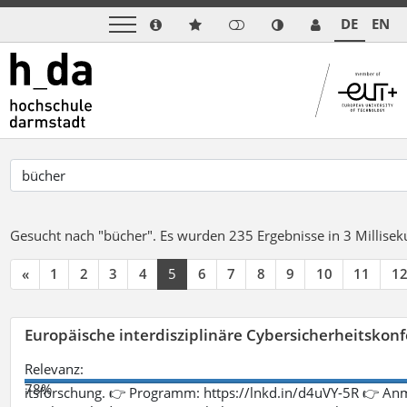
DE
EN
Gesucht nach "bücher".
Es wurden 235 Ergebnisse in 3 Millise
«
1
2
3
4
5
6
7
8
9
10
11
1
Europäische interdisziplinäre Cybersicherheitskonf
Relevanz:
78%
itsforschung. 👉 Programm: https://lnkd.in/d4uVY-5R 👉 An