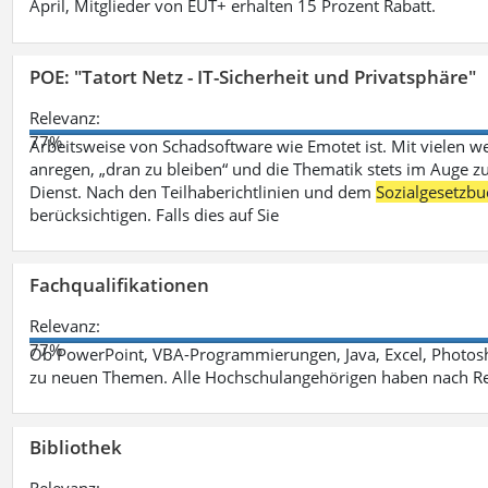
April, Mitglieder von EUT+ erhalten 15 Prozent Rabatt.
POE: "Tatort Netz - IT-Sicherheit und Privatsphäre"
Relevanz:
77%
Arbeitsweise von Schadsoftware wie Emotet ist. Mit vielen w
anregen, „dran zu bleiben“ und die Thematik stets im Auge zu
Dienst. Nach den Teilhaberichtlinien und dem
Sozialgesetzbu
berücksichtigen. Falls dies auf Sie
Fachqualifikationen
Relevanz:
77%
Ob PowerPoint, VBA-Programmierungen, Java, Excel, Photosh
zu neuen Themen. Alle Hochschulangehörigen haben nach Re
Bibliothek