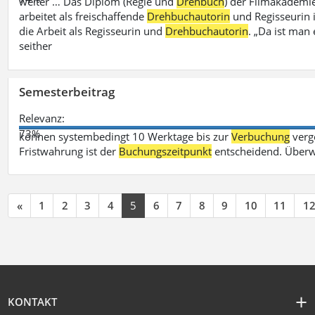
weiter … Das Diplom (Regie und
Drehbuch
) der Filmakademie
arbeitet als freischaffende
Drehbuchautorin
und Regisseurin in
die Arbeit als Regisseurin und
Drehbuchautorin
. „Da ist man 
seither
Semesterbeitrag
Relevanz:
73%
können systembedingt 10 Werktage bis zur
Verbuchung
verge
Fristwahrung ist der
Buchungszeitpunkt
entscheidend. Überw
«
1
2
3
4
5
6
7
8
9
10
11
1
KONTAKT