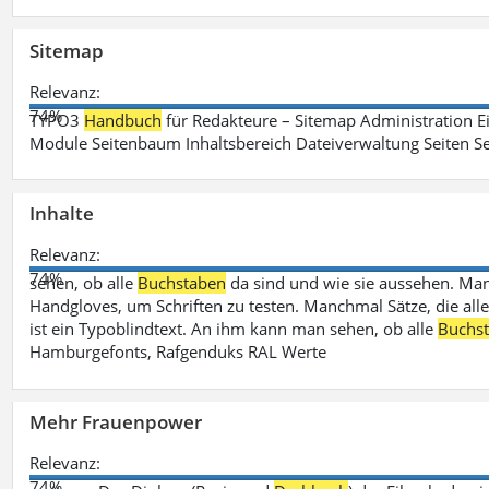
Sitemap
Relevanz:
74%
TYPO3
Handbuch
für Redakteure – Sitemap Administration Ei
Module Seitenbaum Inhaltsbereich Dateiverwaltung Seiten Se
Inhalte
Relevanz:
74%
sehen, ob alle
Buchstaben
da sind und wie sie aussehen. M
Handgloves, um Schriften zu testen. Manchmal Sätze, die all
ist ein Typoblindtext. An ihm kann man sehen, ob alle
Buchs
Hamburgefonts, Rafgenduks RAL Werte
Mehr Frauenpower
Relevanz:
74%