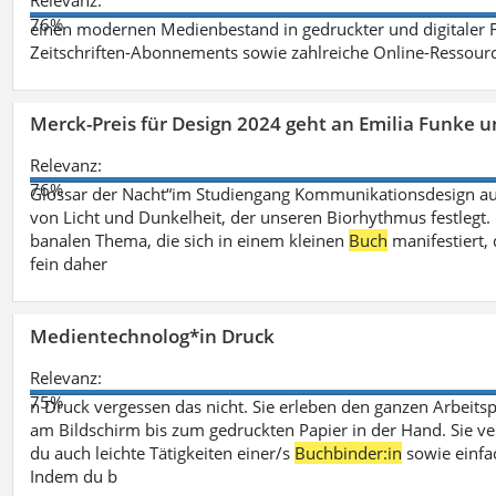
Relevanz:
76%
einen modernen Medienbestand in gedruckter und digitaler
Zeitschriften-Abonnements sowie zahlreiche Online-Ressou
Merck-Preis für Design 2024 geht an Emilia Funke 
Relevanz:
76%
Glossar der Nacht“im Studiengang Kommunikationsdesign aus
von Licht und Dunkelheit, der unseren Biorhythmus festlegt. 
banalen Thema, die sich in einem kleinen
Buch
manifestiert, 
fein daher
Medientechnolog*in Druck
Relevanz:
75%
n Druck vergessen das nicht. Sie erleben den ganzen Arbeitsp
am Bildschirm bis zum gedruckten Papier in der Hand. Sie v
du auch leichte Tätigkeiten einer/s
Buchbinder:in
sowie einfa
Indem du b