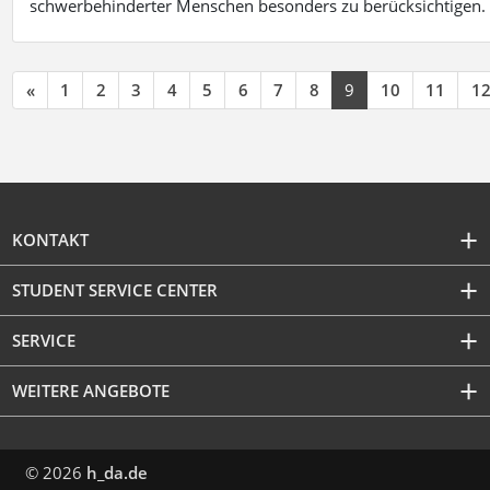
schwerbehinderter Menschen besonders zu berücksichtigen. Fa
«
1
2
3
4
5
6
7
8
9
10
11
1
KONTAKT
STUDENT SERVICE CENTER
SERVICE
WEITERE ANGEBOTE
© 2026
h_da.de