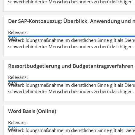
schwerbehinderter Menschen besonders zu berücksichtigen. Fa
Der SAP-Kontoauszug: Überblick, Anwendung und nü
Relevanz:
64%
Weiterbildungsmaßnahme im dienstlichen Sinne gilt als Dien
schwerbehinderter Menschen besonders zu berücksichtigen. Fa
Ressortbudgetierung und Budgetantragsverfahren 
Relevanz:
64%
Weiterbildungsmaßnahme im dienstlichen Sinne gilt als Dien
schwerbehinderter Menschen besonders zu berücksichtigen. Fa
Word Basis (Online)
Relevanz:
64%
Weiterbildungsmaßnahme im dienstlichen Sinne gilt als Dien