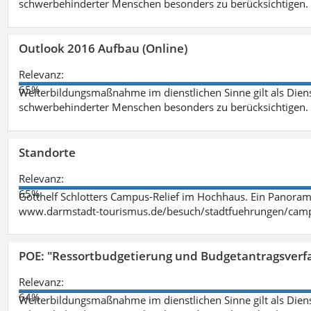
schwerbehinderter Menschen besonders zu berücksichtigen. Fa
Outlook 2016 Aufbau (Online)
Relevanz:
65%
Weiterbildungsmaßnahme im dienstlichen Sinne gilt als Dien
schwerbehinderter Menschen besonders zu berücksichtigen. Fa
Standorte
Relevanz:
65%
Gotthelf Schlotters Campus-Relief im Hochhaus. Ein Panorama
www.darmstadt-tourismus.de/besuch/stadtfuehrungen/cam
POE: "Ressortbudgetierung und Budgetantragsverf
Relevanz:
64%
Weiterbildungsmaßnahme im dienstlichen Sinne gilt als Dien