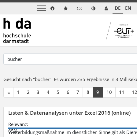
DE
EN
Gesucht nach "bücher".
Es wurden 235 Ergebnisse in 3 Millise
«
1
2
3
4
5
6
7
8
9
10
11
1
Listen & Datenanalysen unter Excel 2016 (online)
Relevanz:
65%
Weiterbildungsmaßnahme im dienstlichen Sinne gilt als Dien