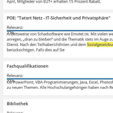
April, Mitglieder von EUT+ erhalten 15 Prozent Rabatt.
POE: "Tatort Netz - IT-Sicherheit und Privatsphäre"
Relevanz:
77%
Arbeitsweise von Schadsoftware wie Emotet ist. Mit vielen w
anregen, „dran zu bleiben“ und die Thematik stets im Auge zu
Dienst. Nach den Teilhaberichtlinien und dem
Sozialgesetzbu
berücksichtigen. Falls dies auf Sie
Fachqualifikationen
Relevanz:
77%
Ob PowerPoint, VBA-Programmierungen, Java, Excel, Photosh
zu neuen Themen. Alle Hochschulangehörigen haben nach Re
Bibliothek