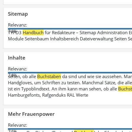
Sitemap
Relevanz:
74%
TYPO3
Handbuch
für Redakteure – Sitemap Administration Ei
Module Seitenbaum Inhaltsbereich Dateiverwaltung Seiten Se
Inhalte
Relevanz:
74%
sehen, ob alle
Buchstaben
da sind und wie sie aussehen. M
Handgloves, um Schriften zu testen. Manchmal Sätze, die all
ist ein Typoblindtext. An ihm kann man sehen, ob alle
Buchs
Hamburgefonts, Rafgenduks RAL Werte
Mehr Frauenpower
Relevanz:
74%