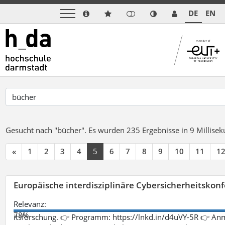
DE
EN
Gesucht nach "bücher".
Es wurden 235 Ergebnisse in 9 Millise
«
1
2
3
4
5
6
7
8
9
10
11
1
Europäische interdisziplinäre Cybersicherheitskonf
Relevanz:
78%
itsforschung. 👉 Programm: https://lnkd.in/d4uVY-5R 👉 An