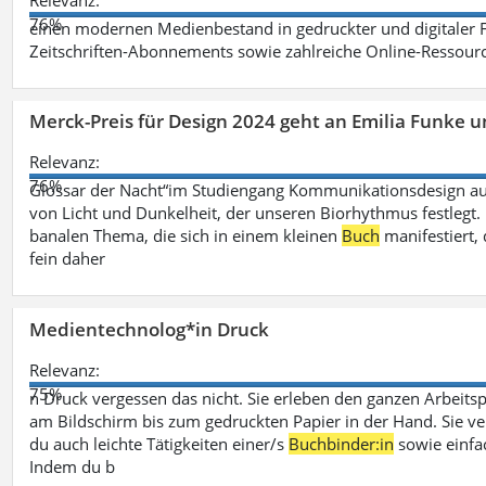
Relevanz:
76%
einen modernen Medienbestand in gedruckter und digitaler
Zeitschriften-Abonnements sowie zahlreiche Online-Ressou
Merck-Preis für Design 2024 geht an Emilia Funke 
Relevanz:
76%
Glossar der Nacht“im Studiengang Kommunikationsdesign aus
von Licht und Dunkelheit, der unseren Biorhythmus festlegt. 
banalen Thema, die sich in einem kleinen
Buch
manifestiert, 
fein daher
Medientechnolog*in Druck
Relevanz:
75%
n Druck vergessen das nicht. Sie erleben den ganzen Arbeitsp
am Bildschirm bis zum gedruckten Papier in der Hand. Sie v
du auch leichte Tätigkeiten einer/s
Buchbinder:in
sowie einfa
Indem du b