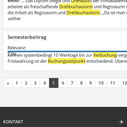
weiter … Das Diplom (Regie und
Drehbuch
) der Filmakademie
arbeitet als freischaffende
Drehbuchautorin
und Regisseurin in
die Arbeit als Regisseurin und
Drehbuchautorin
. „Da ist man 
seither
Semesterbeitrag
Relevanz:
73%
können systembedingt 10 Werktage bis zur
Verbuchung
verge
Fristwahrung ist der
Buchungszeitpunkt
entscheidend. Überw
«
1
2
3
4
5
6
7
8
9
10
11
1
KONTAKT