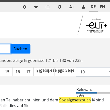
DE
EN
A+
Suchen
funden.
Zeige Ergebnisse 121 bis 130 von 235.
Ergebnisse pro Seite:
15
16
17
18
19
20
21
22
23
24
Relevanz:
59%
den Teilhaberichtlinien und dem
Sozialgesetzbuch
IX sind
lls dies auf Sie