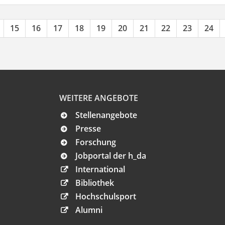
15
16
17
18
19
20
21
22
23
24
WEITERE ANGEBOTE
Stellenangebote
Presse
Forschung
Jobportal der h_da
International
Bibliothek
Hochschulsport
Alumni