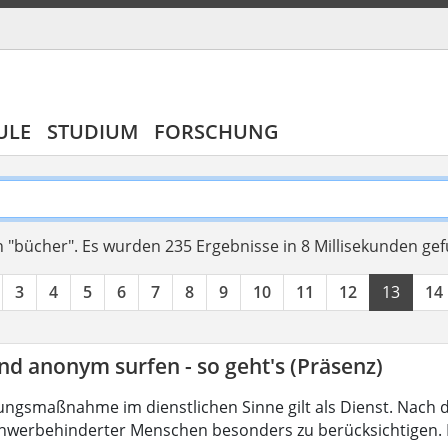
ULE
STUDIUM
FORSCHUNG
 "bücher".
Es wurden 235 Ergebnisse in 8 Millisekunden ge
3
4
5
6
7
8
9
10
11
12
13
14
nd anonym surfen - so geht's (Präsenz)
ungsmaßnahme im dienstlichen Sinne gilt als Dienst. Nach 
hwerbehinderter Menschen besonders zu berücksichtigen. Fa