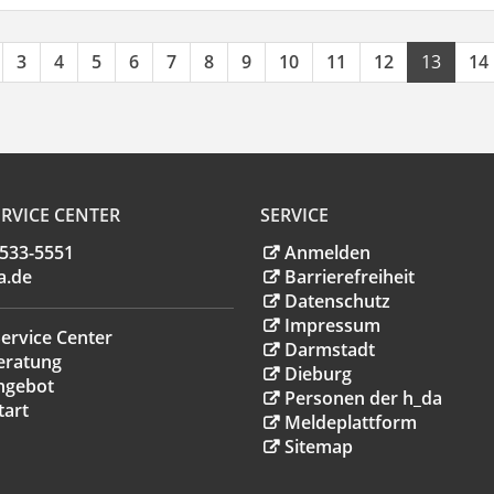
3
4
5
6
7
8
9
10
11
12
13
14
RVICE CENTER
SERVICE
.533-5551
Anmelden
a
.
de
Barrierefreiheit
Datenschutz
Impressum
ervice Center
Darmstadt
eratung
Dieburg
ngebot
Personen der h_da
tart
Meldeplattform
Sitemap