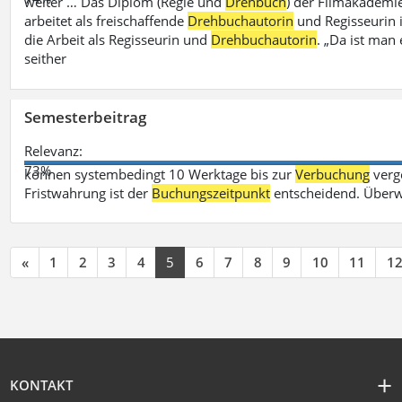
weiter … Das Diplom (Regie und
Drehbuch
) der Filmakademie
arbeitet als freischaffende
Drehbuchautorin
und Regisseurin in
die Arbeit als Regisseurin und
Drehbuchautorin
. „Da ist man 
seither
Semesterbeitrag
Relevanz:
73%
können systembedingt 10 Werktage bis zur
Verbuchung
verge
Fristwahrung ist der
Buchungszeitpunkt
entscheidend. Überw
«
1
2
3
4
5
6
7
8
9
10
11
1
KONTAKT