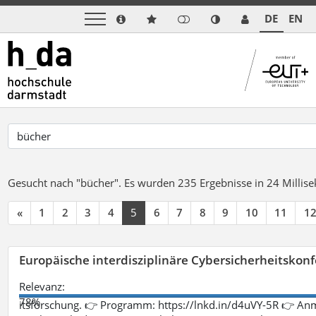
DE
EN
Gesucht nach "bücher".
Es wurden 235 Ergebnisse in 24 Milli
«
1
2
3
4
5
6
7
8
9
10
11
1
Europäische interdisziplinäre Cybersicherheitskonf
Relevanz:
78%
itsforschung. 👉 Programm: https://lnkd.in/d4uVY-5R 👉 An