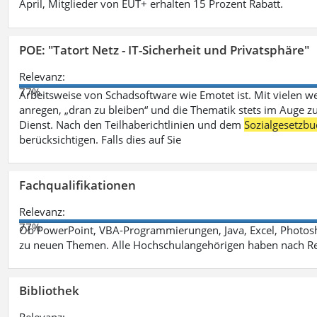
April, Mitglieder von EUT+ erhalten 15 Prozent Rabatt.
POE: "Tatort Netz - IT-Sicherheit und Privatsphäre"
Relevanz:
77%
Arbeitsweise von Schadsoftware wie Emotet ist. Mit vielen w
anregen, „dran zu bleiben“ und die Thematik stets im Auge zu
Dienst. Nach den Teilhaberichtlinien und dem
Sozialgesetzbu
berücksichtigen. Falls dies auf Sie
Fachqualifikationen
Relevanz:
77%
Ob PowerPoint, VBA-Programmierungen, Java, Excel, Photosh
zu neuen Themen. Alle Hochschulangehörigen haben nach Re
Bibliothek