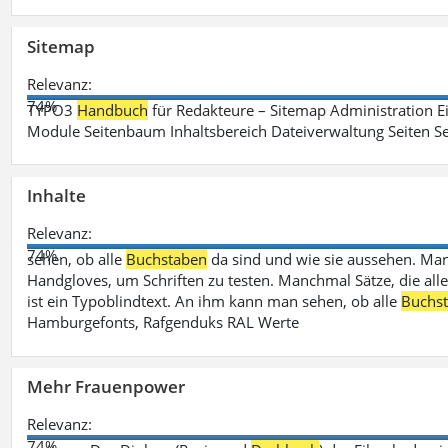
Sitemap
Relevanz:
74%
TYPO3
Handbuch
für Redakteure – Sitemap Administration Ei
Module Seitenbaum Inhaltsbereich Dateiverwaltung Seiten Se
Inhalte
Relevanz:
74%
sehen, ob alle
Buchstaben
da sind und wie sie aussehen. M
Handgloves, um Schriften zu testen. Manchmal Sätze, die all
ist ein Typoblindtext. An ihm kann man sehen, ob alle
Buchs
Hamburgefonts, Rafgenduks RAL Werte
Mehr Frauenpower
Relevanz:
74%