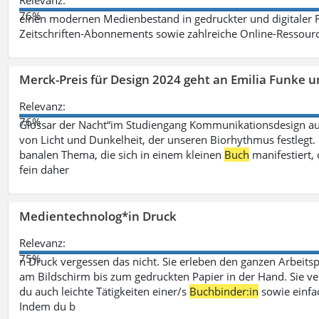
Relevanz:
76%
einen modernen Medienbestand in gedruckter und digitaler
Zeitschriften-Abonnements sowie zahlreiche Online-Ressou
Merck-Preis für Design 2024 geht an Emilia Funke 
Relevanz:
76%
Glossar der Nacht“im Studiengang Kommunikationsdesign aus
von Licht und Dunkelheit, der unseren Biorhythmus festlegt. 
banalen Thema, die sich in einem kleinen
Buch
manifestiert, 
fein daher
Medientechnolog*in Druck
Relevanz:
75%
n Druck vergessen das nicht. Sie erleben den ganzen Arbeitsp
am Bildschirm bis zum gedruckten Papier in der Hand. Sie v
du auch leichte Tätigkeiten einer/s
Buchbinder:in
sowie einfa
Indem du b