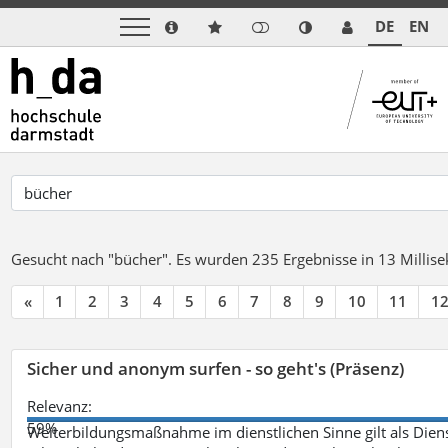
DE
EN
Gesucht nach "bücher".
Es wurden 235 Ergebnisse in 13 Milli
«
1
2
3
4
5
6
7
8
9
10
11
1
Sicher und anonym surfen - so geht's (Präsenz)
Relevanz:
59%
Weiterbildungsmaßnahme im dienstlichen Sinne gilt als Dien