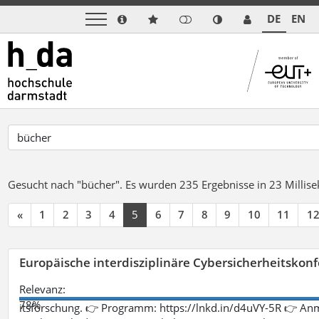
DE
EN
Gesucht nach "bücher".
Es wurden 235 Ergebnisse in 23 Milli
«
1
2
3
4
5
6
7
8
9
10
11
1
Europäische interdisziplinäre Cybersicherheitskonf
Relevanz:
78%
itsforschung. 👉 Programm: https://lnkd.in/d4uVY-5R 👉 An