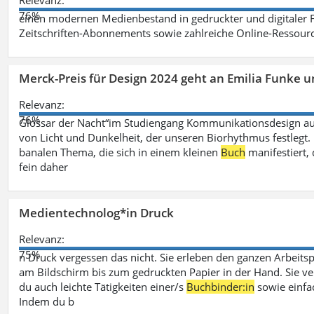
Relevanz:
76%
einen modernen Medienbestand in gedruckter und digitaler
Zeitschriften-Abonnements sowie zahlreiche Online-Ressou
Merck-Preis für Design 2024 geht an Emilia Funke 
Relevanz:
76%
Glossar der Nacht“im Studiengang Kommunikationsdesign aus
von Licht und Dunkelheit, der unseren Biorhythmus festlegt. 
banalen Thema, die sich in einem kleinen
Buch
manifestiert, 
fein daher
Medientechnolog*in Druck
Relevanz:
75%
n Druck vergessen das nicht. Sie erleben den ganzen Arbeitsp
am Bildschirm bis zum gedruckten Papier in der Hand. Sie v
du auch leichte Tätigkeiten einer/s
Buchbinder:in
sowie einfa
Indem du b