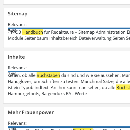
Sitemap
Relevanz:
74%
TYPO3
Handbuch
für Redakteure – Sitemap Administration Ei
Module Seitenbaum Inhaltsbereich Dateiverwaltung Seiten Se
Inhalte
Relevanz:
74%
sehen, ob alle
Buchstaben
da sind und wie sie aussehen. M
Handgloves, um Schriften zu testen. Manchmal Sätze, die all
ist ein Typoblindtext. An ihm kann man sehen, ob alle
Buchs
Hamburgefonts, Rafgenduks RAL Werte
Mehr Frauenpower
Relevanz:
74%