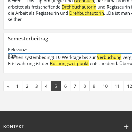
weiter … Das Diplom (Regie und
Drehbuch
) der Filmakademie
arbeitet als freischaffende
Drehbuchautorin
und Regisseurin in
die Arbeit als Regisseurin und
Drehbuchautorin
. „Da ist man 
seither
Semesterbeitrag
Relevanz:
73%
können systembedingt 10 Werktage bis zur
Verbuchung
verge
Fristwahrung ist der
Buchungszeitpunkt
entscheidend. Überw
«
1
2
3
4
5
6
7
8
9
10
11
1
KONTAKT