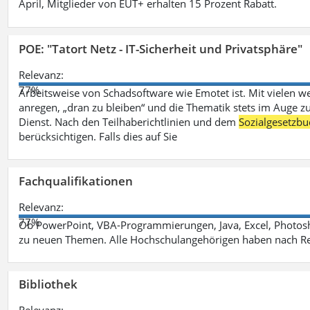
April, Mitglieder von EUT+ erhalten 15 Prozent Rabatt.
POE: "Tatort Netz - IT-Sicherheit und Privatsphäre"
Relevanz:
77%
Arbeitsweise von Schadsoftware wie Emotet ist. Mit vielen w
anregen, „dran zu bleiben“ und die Thematik stets im Auge zu
Dienst. Nach den Teilhaberichtlinien und dem
Sozialgesetzbu
berücksichtigen. Falls dies auf Sie
Fachqualifikationen
Relevanz:
77%
Ob PowerPoint, VBA-Programmierungen, Java, Excel, Photosh
zu neuen Themen. Alle Hochschulangehörigen haben nach Re
Bibliothek