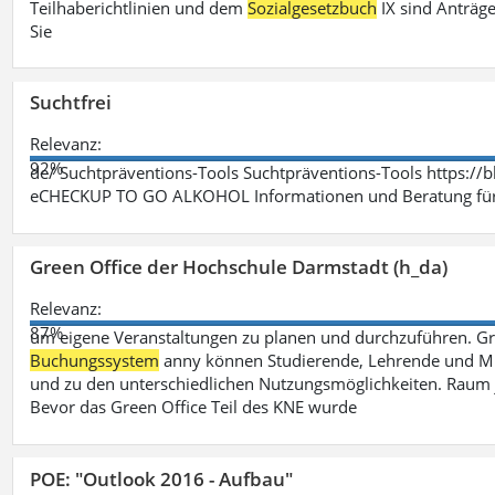
Teilhaberichtlinien und dem
Sozialgesetzbuch
IX sind Anträg
Sie
Suchtfrei
Relevanz:
92%
de/ Suchtpräventions-Tools Suchtpräventions-Tools https://
eCHECKUP TO GO ALKOHOL Informationen und Beratung für 
Green Office der Hochschule Darmstadt (h_da)
Relevanz:
87%
um eigene Veranstaltungen zu planen und durchzuführen. G
Buchungssystem
anny können Studierende, Lehrende und Mit
und zu den unterschiedlichen Nutzungsmöglichkeiten. Raum 
Bevor das Green Office Teil des KNE wurde
POE: "Outlook 2016 - Aufbau"