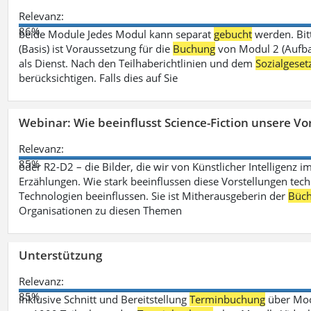
Relevanz:
86%
beide Module Jedes Modul kann separat
gebucht
werden. Bit
(Basis) ist Voraussetzung für die
Buchung
von Modul 2 (Aufbau
als Dienst. Nach den Teilhaberichtlinien und dem
Sozialgese
berücksichtigen. Falls dies auf Sie
Webinar: Wie beeinflusst Science-Fiction unsere Vor
Relevanz:
85%
oder R2-D2 – die Bilder, die wir von Künstlicher Intelligenz
Erzählungen. Wie stark beeinflussen diese Vorstellungen tech
Technologien beeinflussen. Sie ist Mitherausgeberin der
Büch
Organisationen zu diesen Themen
Unterstützung
Relevanz:
85%
inklusive Schnitt und Bereitstellung
Terminbuchung
über Mood