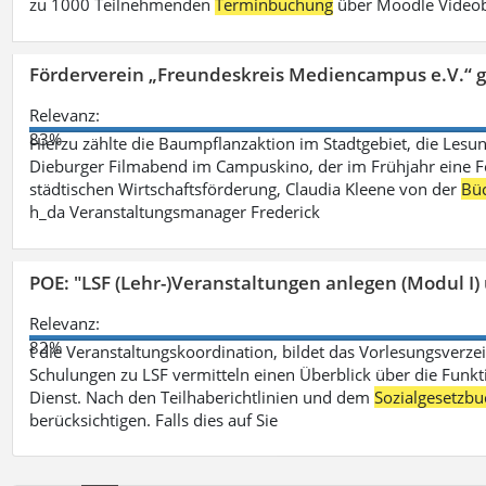
zu 1000 Teilnehmenden
Terminbuchung
über Moodle Videob
Förderverein „Freundeskreis Mediencampus e.V.“ 
Relevanz:
83%
Hierzu zählte die Baumpflanzaktion im Stadtgebiet, die Lesun
Dieburger Filmabend im Campuskino, der im Frühjahr eine Fort
städtischen Wirtschaftsförderung, Claudia Kleene von der
Büc
h_da Veranstaltungsmanager Frederick
POE: "LSF (Lehr-)Veranstaltungen anlegen (Modul I)
Relevanz:
82%
t die Veranstaltungskoordination, bildet das Vorlesungsverze
Schulungen zu LSF vermitteln einen Überblick über die Funkt
Dienst. Nach den Teilhaberichtlinien und dem
Sozialgesetzbu
berücksichtigen. Falls dies auf Sie