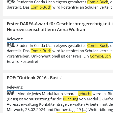
95%
h_da-Studentin Cedda Ucan eigens gestaltetes
Comic-Buch
, 
darstellt. Das
Comic-Buch
wird kostenfrei an Schulen verteilt
Erster DAREA-Award für Geschlechtergerechtigkeit
Neurowissenschaftlerin Anna Wolfram
Relevanz:
94%
h_da-Studentin Cedda Ucan eigens gestaltetes
Comic-Buch
, 
darstellt. Das
Comic-Buch
wird kostenfrei an Schulen verteilt 
vorantreiben. Unkonventionell ist der Preis: Ein
Comic-Buch
,
Es wird kostenfrei
POE: "Outlook 2016 - Basis"
Relevanz:
92%
beide Module Jedes Modul kann separat
gebucht
werden. Bit
(Basis) ist Voraussetzung für die
Buchung
von Modul 2 (Aufbau)
Adressverwaltung Kontakteinträge verwalten Arbeiten mit 
Mittwoch, 28.02.2024 und Donnerstag, 29 [...] Weiterbildung