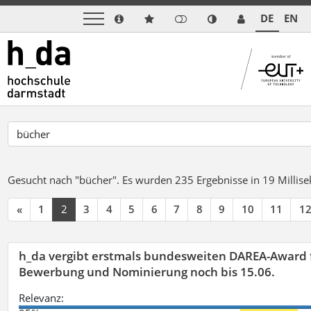
DE
EN
Gesucht nach "bücher".
Es wurden 235 Ergebnisse in 19 Milli
«
1
2
3
4
5
6
7
8
9
10
11
1
h_da vergibt erstmals bundesweiten DAREA-Award f
Bewerbung und Nominierung noch bis 15.06.
Relevanz: