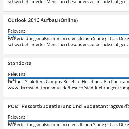
schwerbehinderter Menschen besonders zu berücksichtigen. Fa
Outlook 2016 Aufbau (Online)
Relevanz:
65%
Weiterbildungsmaßnahme im dienstlichen Sinne gilt als Dien
schwerbehinderter Menschen besonders zu berücksichtigen. Fa
Standorte
Relevanz:
65%
Gotthelf Schlotters Campus-Relief im Hochhaus. Ein Panorama
www.darmstadt-tourismus.de/besuch/stadtfuehrungen/cam
POE: "Ressortbudgetierung und Budgetantragsverf
Relevanz:
64%
Weiterbildungsmaßnahme im dienstlichen Sinne gilt als Dien