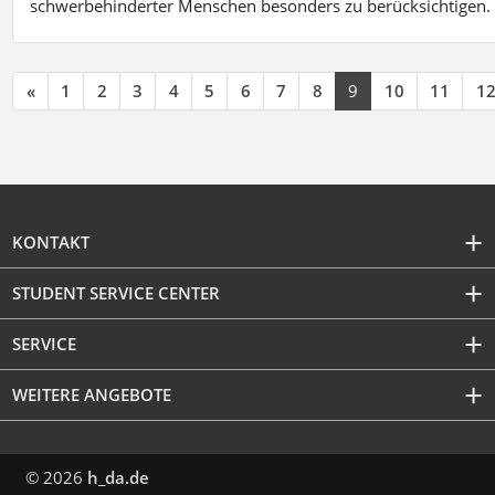
schwerbehinderter Menschen besonders zu berücksichtigen. Fa
«
1
2
3
4
5
6
7
8
9
10
11
1
KONTAKT
STUDENT SERVICE CENTER
SERVICE
WEITERE ANGEBOTE
© 2026
h_da.de