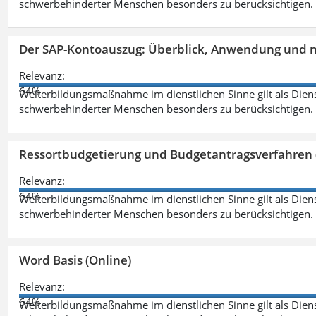
schwerbehinderter Menschen besonders zu berücksichtigen. Fa
Der SAP-Kontoauszug: Überblick, Anwendung und nü
Relevanz:
64%
Weiterbildungsmaßnahme im dienstlichen Sinne gilt als Dien
schwerbehinderter Menschen besonders zu berücksichtigen. Fa
Ressortbudgetierung und Budgetantragsverfahren 
Relevanz:
64%
Weiterbildungsmaßnahme im dienstlichen Sinne gilt als Dien
schwerbehinderter Menschen besonders zu berücksichtigen. Fa
Word Basis (Online)
Relevanz:
64%
Weiterbildungsmaßnahme im dienstlichen Sinne gilt als Dien