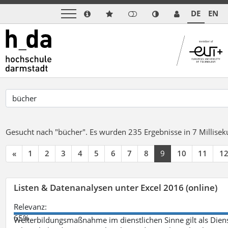
DE
EN
Gesucht nach "bücher".
Es wurden 235 Ergebnisse in 7 Millise
«
1
2
3
4
5
6
7
8
9
10
11
1
Listen & Datenanalysen unter Excel 2016 (online)
Relevanz:
65%
Weiterbildungsmaßnahme im dienstlichen Sinne gilt als Dien