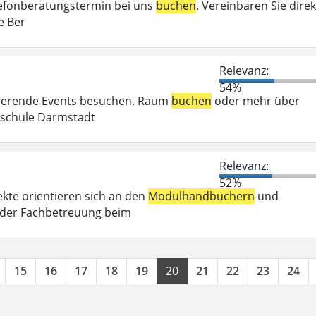
elefonberatungstermin bei uns
buchen
. Vereinbaren Sie direk
e Ber
Relevanz:
54%
irierende Events besuchen. Raum
buchen
oder mehr über
chschule Darmstadt
Relevanz:
52%
kte orientieren sich an den
Modulhandbüchern
und
 der Fachbetreuung beim
15
16
17
18
19
20
21
22
23
24