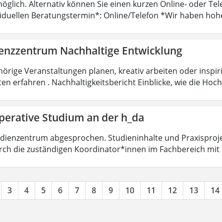
öglich. Alternativ können Sie einen kurzen Online- oder T
viduellen Beratungstermin*: Online/Telefon *Wir haben hoh
nzzentrum Nachhaltige Entwicklung
örige Veranstaltungen planen, kreativ arbeiten oder insp
ten erfahren . Nachhaltigkeitsbericht Einblicke, wie die Ho
perative Studium an der h_da
dienzentrum abgesprochen. Studieninhalte und Praxisproje
ch die zuständigen Koordinator*innen im Fachbereich mit
3
4
5
6
7
8
9
10
11
12
13
14