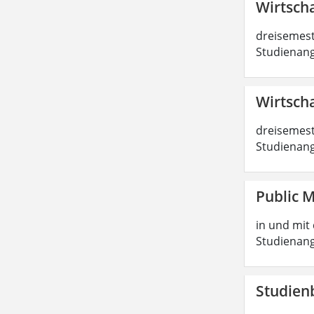
Wirtscha
dreisemest
Studienang
Wirtscha
dreisemest
Studienang
Public 
in und mit 
Studienang
Studien