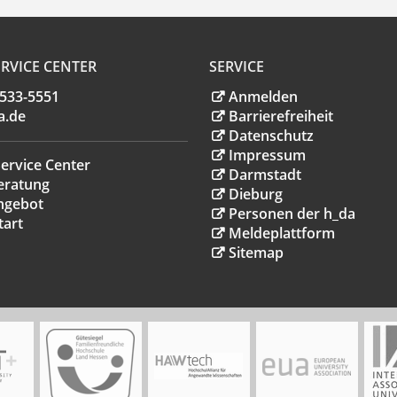
RVICE CENTER
SERVICE
.533-5551
Anmelden
a
.
de
Barrierefreiheit
Datenschutz
Impressum
ervice Center
Darmstadt
eratung
Dieburg
ngebot
Personen der h_da
tart
Meldeplattform
Sitemap