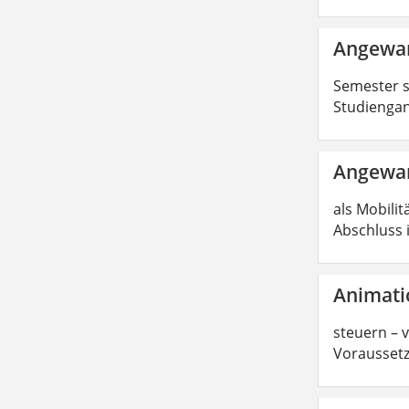
Angewan
Semester s
Studiengan
Angewan
als Mobilit
Abschluss 
Animati
steuern – 
Voraussetz