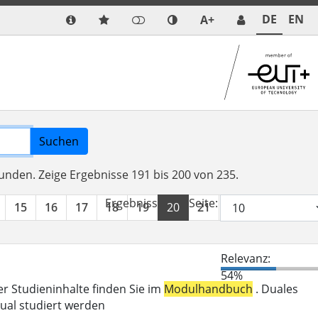
DE
EN
A+
Suchen
funden.
Zeige Ergebnisse 191 bis 200 von 235.
Ergebnisse pro Seite:
15
16
17
18
19
20
21
22
23
24
Relevanz:
54%
er Studieninhalte finden Sie im
Modulhandbuch
. Duales
ual studiert werden