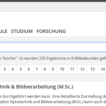
ULE
STUDIUM
FORSCHUNG
 "bücher".
Es wurden 235 Ergebnisse in 8 Millisekunden ge
3
4
5
6
7
8
9
10
11
12
13
14
nik & Bildverarbeitung (M.Sc.)
 durchgeführt werden kann. Eine detaillierte Darstellung d
ebot Optotechnik und Bildverarbeitung (M.Sc.) kann auch d