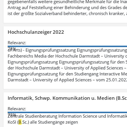
gegebenenfalls weitere gesundheitliche Merkmale für die Inan
Antrag auf Feststellung einer Behinderung und des Grades d
ist der größte Sozialverband behinderter, chronisch kranker, 
Hochschulanzeiger 2022
Relevanz:
78%
of Arts) - Eignungsprüfungssatzung Eignungsprüfungssatzun
Fachbereichs Media der Hochschule Darmstadt – University of 
Eignungsprüfungssatzung Eignungsprüfungssatzung für den S
der Hochschule Darmstadt – University of Applied Sciences –
Eignungsprüfungssatzung für den Studiengang Interactive Me
Darmstadt – University of Applied Sciences – vom 25.01.202
Informatik, Schwp. Kommunikation u. Medien (B.Sc
Relevanz:
78%
Zentrale Studienberatung Information Science und Informatik
KoSI (
B
.Sc.) alle Studiengänge zeigen