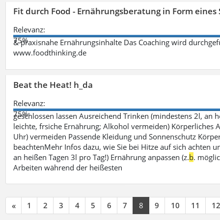
Fit durch Food - Ernährungsberatung in Form eines
Relevanz:
75%
& praxisnahe Ernährungsinhalte Das Coaching wird durchgefüh
www.foodthinking.de
Beat the Heat! h_da
Relevanz:
75%
geschlossen lassen Ausreichend Trinken (mindestens 2l, an h
leichte, frsiche Ernährung; Alkohol vermeiden) Körperliches A
Uhr) vermeiden Passende Kleidung und Sonnenschutz Körperp
beachtenMehr Infos dazu, wie Sie bei Hitze auf sich achten un
an heißen Tagen 3l pro Tag!) Ernährung anpassen (z.
b
. mögli
Arbeiten während der heißesten
«
1
2
3
4
5
6
7
8
9
10
11
1