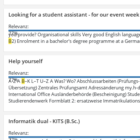
Looking for a student assistant - for our event wee
Relevanz:
77%
you provide? Organisational skills Very good English language 
B
2) Enrolment in a bachelor's degree programme at a German 
Help yourself
Relevanz:
77%
A-Z A
B
–K L–T U–Z A Was? Wo? Abschlussarbeiten (Prüfungs-
Übersetzung) Zentrales Prüfungsamt Adressänderung my.h-da
International Office Ausländerbehörde (Bescheinigung) Stude
Studierendenwerk Formblatt 2: ersatzweise Immatrikulation
Informatik dual - KITS (B.Sc.)
Relevanz:
77%