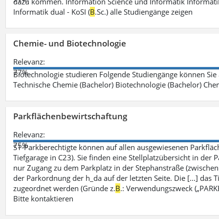
dazu kommen. Information Science und Informatik Informatik
Informatik dual - KoSI (
B
.Sc.) alle Studiengänge zeigen
Chemie- und Biotechnologie
Relevanz:
77%
Biotechnologie studieren Folgende Studiengänge können Sie
Technische Chemie (Bachelor) Biotechnologie (Bachelor) Che
Parkflächenbewirtschaftung
Relevanz:
75%
S1-Parkberechtigte können auf allen ausgewiesenen Parkflä
Tiefgarage in C23). Sie finden eine Stellplatzübersicht in der
nur Zugang zu dem Parkplatz in der Stephanstraße (zwisch
der Parkordnung der h_da auf der letzten Seite. Die [...] das T
zugeordnet werden (Gründe z.
B
.: Verwendungszweck („PARKEN
Bitte kontaktieren