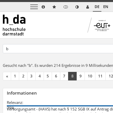
DE
EN
Gesucht nach "b".
Es wurden 214 Ergebnisse in 9 Millisekunde
«
1
2
3
4
5
6
7
8
9
10
11
1
Informationen
Relevanz:
79%
Versorgungsamt - (HAVS) hat nach § 152 SGB IX auf Antrag 