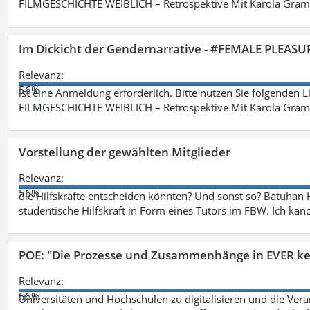
FILMGESCHICHTE WEIBLICH – Retrospektive Mit Karola Grama
Im Dickicht der Gendernarrative - #FEMALE PLEASUR
Relevanz:
56%
ist eine Anmeldung erforderlich. Bitte nutzen Sie folgenden 
FILMGESCHICHTE WEIBLICH – Retrospektive Mit Karola Grama
Vorstellung der gewählten Mitglieder
Relevanz:
56%
die Hilfskräfte entscheiden könnten? Und sonst so? Batuhan H
studentische Hilfskraft in Form eines Tutors im FBW. Ich kand
POE: "Die Prozesse und Zusammenhänge in EVER k
Relevanz:
56%
Universitäten und Hochschulen zu digitalisieren und die Ver