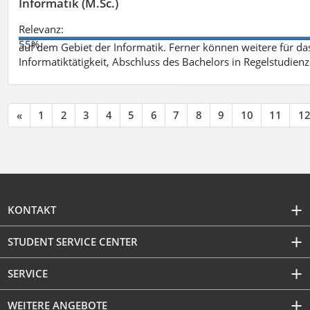
Informatik (M.Sc.)
Relevanz:
55%
auf dem Gebiet der Informatik. Ferner können weitere für das
Informatiktätigkeit, Abschluss des Bachelors in Regelstudienz
«
1
2
3
4
5
6
7
8
9
10
11
1
KONTAKT
STUDENT SERVICE CENTER
SERVICE
WEITERE ANGEBOTE