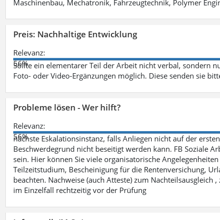
Maschinenbau, Mechatronik, Fahrzeugtechnik, Polymer Engine
Preis: Nachhaltige Entwicklung
Relevanz:
56%
Sollte ein elementarer Teil der Arbeit nicht verbal, sondern n
Foto- oder Video-Ergänzungen möglich. Diese senden sie bitt
Probleme lösen - Wer hilft?
Relevanz:
56%
nächste Eskalationsinstanz, falls Anliegen nicht auf der ers
Beschwerdegrund nicht beseitigt werden kann. FB Soziale Arbe
sein. Hier können Sie viele organisatorische Angelegenheiten 
Teilzeitstudium, Bescheinigung für die Rentenversichung, Ur
beachten. Nachweise (auch Atteste) zum Nachteilsausgleich , 
im Einzelfall rechtzeitig vor der Prüfung