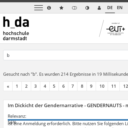
DE
EN
Gesucht nach "b".
Es wurden 214 Ergebnisse in 19 Millisekund
«
1
2
3
4
5
6
7
8
9
10
11
1
Im Dickicht der Gendernarrative - GENDERNAUTS - 
Relevanz:
56%
ist eine Anmeldung erforderlich. Bitte nutzen Sie folgenden 