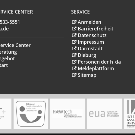
RVICE CENTER
SERVICE
.533-5551
Anmelden
a
.
de
Barrierefreiheit
Datenschutz
Impressum
ervice Center
Darmstadt
eratung
Dieburg
ngebot
Personen der h_da
tart
Meldeplattform
Sitemap