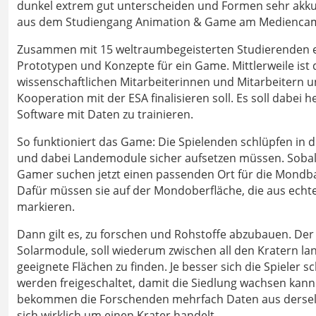
dunkel extrem gut unterscheiden und Formen sehr akku
aus dem Studiengang Animation & Game am Mediencam
Zusammen mit 15 weltraumbegeisterten Studierenden ent
Prototypen und Konzepte für ein Game. Mittlerweile is
wissenschaftlichen Mitarbeiterinnen und Mitarbeitern u
Kooperation mit der ESA finalisieren soll. Es soll dabei h
Software mit Daten zu trainieren.
So funktioniert das Game: Die Spielenden schlüpfen in
und dabei Landemodule sicher aufsetzen müssen. Sobald 
Gamer suchen jetzt einen passenden Ort für die Mondbasi
Dafür müssen sie auf der Mondoberfläche, die aus echt
markieren.
Dann gilt es, zu forschen und Rohstoffe abzubauen. Der
Solarmodule, soll wiederum zwischen all den Kratern l
geeignete Flächen zu finden. Je besser sich die Spieler
werden freigeschaltet, damit die Siedlung wachsen kann. 
bekommen die Forschenden mehrfach Daten aus derselb
sich wirklich um einen Krater handelt.