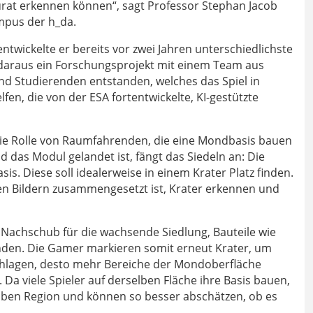
rat erkennen können“, sagt Professor Stephan Jacob
pus der h_da.
wickelte er bereits vor zwei Jahren unterschiedlichste
t daraus ein Forschungsprojekt mit einem Team aus
nd Studierenden entstanden, welches das Spiel in
elfen, die von der ESA fortentwickelte, KI-gestützte
 die Rolle von Raumfahrenden, die eine Mondbasis bauen
das Modul gelandet ist, fängt das Siedeln an: Die
s. Diese soll idealerweise in einem Krater Platz finden.
en Bildern zusammengesetzt ist, Krater erkennen und
 Nachschub für die wachsende Siedlung, Bauteile wie
anden. Die Gamer markieren somit erneut Krater, um
 schlagen, desto mehr Bereiche der Mondoberfläche
Da viele Spieler auf derselben Fläche ihre Basis bauen,
en Region und können so besser abschätzen, ob es