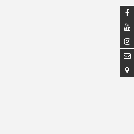




