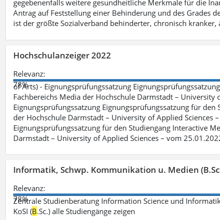
gegebenenfalls weitere gesundheitliche Merkmale für die Inan
Antrag auf Feststellung einer Behinderung und des Grades d
ist der größte Sozialverband behinderter, chronisch kranker, 
Hochschulanzeiger 2022
Relevanz:
78%
of Arts) - Eignungsprüfungssatzung Eignungsprüfungssatzun
Fachbereichs Media der Hochschule Darmstadt – University of 
Eignungsprüfungssatzung Eignungsprüfungssatzung für den S
der Hochschule Darmstadt – University of Applied Sciences –
Eignungsprüfungssatzung für den Studiengang Interactive Me
Darmstadt – University of Applied Sciences – vom 25.01.202
Informatik, Schwp. Kommunikation u. Medien (B.Sc
Relevanz:
78%
Zentrale Studienberatung Information Science und Informatik
KoSI (
B
.Sc.) alle Studiengänge zeigen