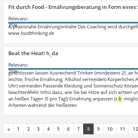
Fit durch Food - Ernährungsberatung in Form eines
Relevanz:
75%
& praxisnahe Ernährungsinhalte Das Coaching wird durchgefüh
www.foodthinking.de
Beat the Heat! h_da
Relevanz:
75%
geschlossen lassen Ausreichend Trinken (mindestens 2l, an h
leichte, frsiche Ernährung; Alkohol vermeiden) Körperliches A
Uhr) vermeiden Passende Kleidung und Sonnenschutz Körperp
beachtenMehr Infos dazu, wie Sie bei Hitze auf sich achten un
an heißen Tagen 3l pro Tag!) Ernährung anpassen (z.
b
. mögli
Arbeiten während der heißesten
«
1
2
3
4
5
6
7
8
9
10
11
1