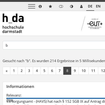
DE
EN
Gesucht nach "b".
Es wurden 214 Ergebnisse in 5 Millisekunde
«
1
2
3
4
5
6
7
8
9
10
11
1
Informationen
Relevanz:
79%
Versorgungsamt - (HAVS) hat nach § 152 SGB IX auf Antrag 