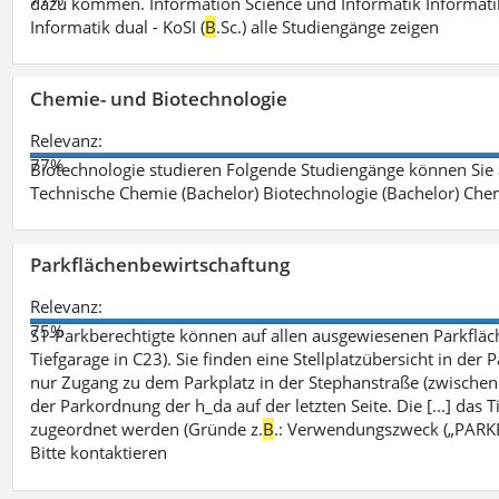
dazu kommen. Information Science und Informatik Informatik
Informatik dual - KoSI (
B
.Sc.) alle Studiengänge zeigen
Chemie- und Biotechnologie
Relevanz:
77%
Biotechnologie studieren Folgende Studiengänge können Sie
Technische Chemie (Bachelor) Biotechnologie (Bachelor) Che
Parkflächenbewirtschaftung
Relevanz:
75%
S1-Parkberechtigte können auf allen ausgewiesenen Parkflä
Tiefgarage in C23). Sie finden eine Stellplatzübersicht in der
nur Zugang zu dem Parkplatz in der Stephanstraße (zwisch
der Parkordnung der h_da auf der letzten Seite. Die [...] das T
zugeordnet werden (Gründe z.
B
.: Verwendungszweck („PARKEN
Bitte kontaktieren