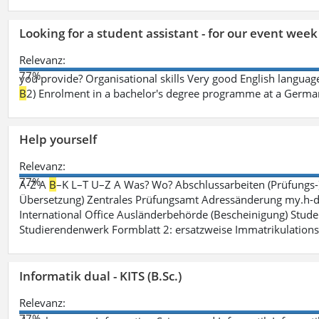
Looking for a student assistant - for our event wee
Relevanz:
77%
you provide? Organisational skills Very good English language 
B
2) Enrolment in a bachelor's degree programme at a German 
Help yourself
Relevanz:
77%
A-Z A
B
–K L–T U–Z A Was? Wo? Abschlussarbeiten (Prüfungs-
Übersetzung) Zentrales Prüfungsamt Adressänderung my.h-da
International Office Ausländerbehörde (Bescheinigung) Stude
Studierendenwerk Formblatt 2: ersatzweise Immatrikulation
Informatik dual - KITS (B.Sc.)
Relevanz:
77%