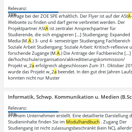
Relevanz:
38%
Anfrage bei der ZOE SPE erhältlich. Der Flyer ist auf der ASt
A
Webseite zu finden und darf gerne verbreitet werden. Der
Projektpartner ASt
A
ist zentraler Ansprechpartner für
Studierende, die sich engagieren [...] Studiengang: Expanded
Media (M.
A
.) 3- und 4- semestriger Studiengang Fachbereich
Soziale Arbeit Studiengang: Soziale Arbeit: Kritisch-reflexive 
forschende Zugänge (M.
A
.) Die Anträge der Fachbereiche [...]
de/hochschule/organisation/akkreditierungskommission/
Projekt w_2
a
erfolgreich abgeschlossen Zum 31. Oktober 20
wurde das Projekt w_2
a
beendet. In den gut drei Jahren Laufz
konnten nicht nur Muster
Informatik, Schwp. Kommunikation u. Medien (B.Sc
Relevanz:
38%
in einem Unternehmen erstellt. Eine detaillierte Darstellung 
Studieninhalte finden Sie im
Modulhandbuch
. Zugang Der
Studiengang ist nicht zulassungsbeschränkt (kein NC), allerdi