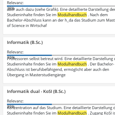
Relevanz:
39%
aber auch dazu (siehe Grafik). Eine detaillierte Darstellung de
Studieninhalte finden Sie im
Modulhandbuch
. Nach dem
Bachelor-Abschluss kann an der h_da das Studium zum Mast
of Science in Wirtschaf
Informatik (B.Sc.)
Relevanz:
39%
Professoren selbst betreut wird. Eine detaillierte Darstellung 
Studieninhalte finden Sie im
Modulhandbuch
. Der Bachelor-
Abschluss ist berufsbefähigend, ermöglicht aber auch den
Übergang in Masterstudiengänge
Informatik dual - KoSI (B.Sc.)
Relevanz:
39%
Konzentration auf das Studium. Eine detaillierte Darstellung 
Studieninhalte finden Sie im
Modulhandbuch
. Zugang KoSI i