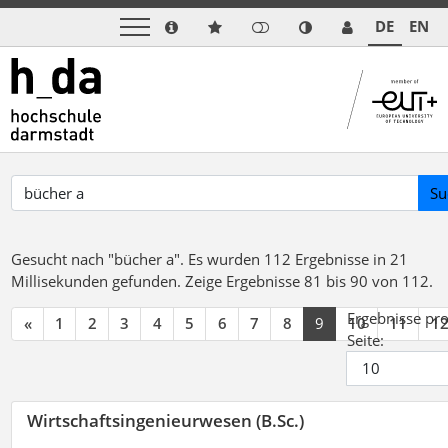
DE
EN
Su
Gesucht nach "bücher a".
Es wurden 112 Ergebnisse in 21
Millisekunden gefunden.
Zeige Ergebnisse 81 bis 90 von 112.
Ergebnisse pr
«
1
2
3
4
5
6
7
8
9
10
11
1
Seite:
Wirtschaftsingenieurwesen (B.Sc.)