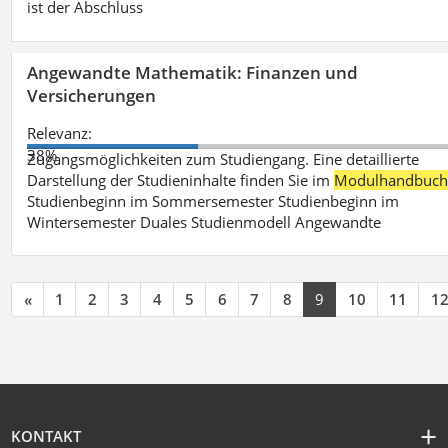
ist der Abschluss
Angewandte Mathematik: Finanzen und
Versicherungen
Relevanz:
38%
Zugangsmöglichkeiten zum Studiengang. Eine detaillierte
Darstellung der Studieninhalte finden Sie im
Modulhandbuc
Studienbeginn im Sommersemester Studienbeginn im
Wintersemester Duales Studienmodell Angewandte
«
1
2
3
4
5
6
7
8
9
10
11
1
KONTAKT