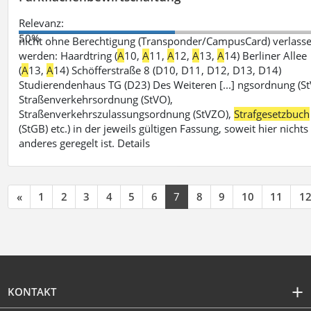
Relevanz:
50%
nicht ohne Berechtigung (Transponder/CampusCard) verlass
werden: Haardtring (
A
10,
A
11,
A
12,
A
13,
A
14) Berliner Allee
(
A
13,
A
14) Schöfferstraße 8 (D10, D11, D12, D13, D14)
Studierendenhaus TG (D23) Des Weiteren [...] ngsordnung (St
Straßenverkehrsordnung (StVO),
Straßenverkehrszulassungsordnung (StVZO),
Strafgesetzbuch
(StGB) etc.) in der jeweils gültigen Fassung, soweit hier nichts
anderes geregelt ist. Details
«
1
2
3
4
5
6
7
8
9
10
11
1
KONTAKT