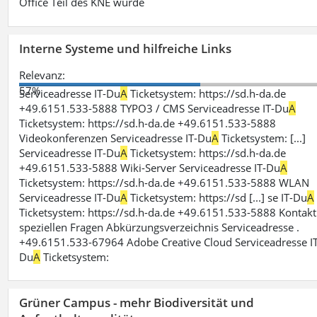
Office Teil des KNE wurde
Interne Systeme und hilfreiche Links
Relevanz:
57%
Serviceadresse IT-Du
A
Ticketsystem: https://sd.h-da.de
+49.6151.533-5888 TYPO3 / CMS Serviceadresse IT-Du
A
Ticketsystem: https://sd.h-da.de +49.6151.533-5888
Videokonferenzen Serviceadresse IT-Du
A
Ticketsystem: [...]
Serviceadresse IT-Du
A
Ticketsystem: https://sd.h-da.de
+49.6151.533-5888 Wiki-Server Serviceadresse IT-Du
A
Ticketsystem: https://sd.h-da.de +49.6151.533-5888 WLAN
Serviceadresse IT-Du
A
Ticketsystem: https://sd [...] se IT-Du
A
Ticketsystem: https://sd.h-da.de +49.6151.533-5888 Kontakt
speziellen Fragen Abkürzungsverzeichnis Serviceadresse .
+49.6151.533-67964 Adobe Creative Cloud Serviceadresse IT
Du
A
Ticketsystem:
Grüner Campus - mehr Biodiversität und