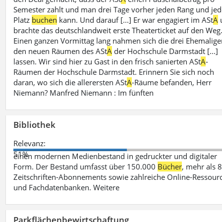
Semester zahlt und man drei Tage vorher jeden Rang und je
Platz
buchen
kann. Und darauf [...] Er war engagiert im ASt
A
brachte das deutschlandweit erste Theaterticket auf den Weg
Einen ganzen Vormittag lang nahmen sich die drei Ehemalige
den neuen Räumen des ASt
A
der Hochschule Darmstadt [...]
lassen. Wir sind hier zu Gast in den frisch sanierten ASt
A
-
Räumen der Hochschule Darmstadt. Erinnern Sie sich noch
daran, wo sich die allerersten ASt
A
-Räume befanden, Herr
Niemann? Manfred Niemann : Im fünften
Bibliothek
Relevanz:
51%
einen modernen Medienbestand in gedruckter und digitaler
Form. Der Bestand umfasst über 150.000
Bücher
, mehr als 
Zeitschriften-Abonnements sowie zahlreiche Online-Ressour
und Fachdatenbanken. Weitere
Parkflächenbewirtschaftung