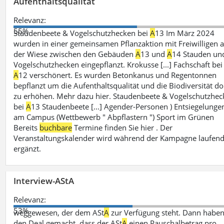
Aufenthaltsqualität
Relevanz:
55%
Staudenbeete & Vogelschutzhecken bei
A
13 Im März 2024
wurden in einer gemeinsamen Pflanzaktion mit Freiwilligen a
der Wiese zwischen den Gebäuden
A
13 und
A
14 Stauden un
Vogelschutzhecken eingepflanzt. Krokusse [...] Fachschaft bei
A
12 verschönert. Es wurden Betonkanus und Regentonnen
bepflanzt um die Aufenthaltsqualität und die Biodiversität do
zu erhöhen. Mehr dazu hier. Staudenbeete & Vogelschutzhe
bei
A
13 Staudenbeete [...] Agender-Personen ) Entsiegelunge
am Campus (Wettbewerb " Abpflastern ") Sport im Grünen
Bereits
buchbare
Termine finden Sie hier . Der
Veranstaltungskalender wird während der Kampagne laufen
ergänzt.
Interview-AStA
Relevanz:
53%
weggewesen, der dem ASt
A
zur Verfügung steht. Dann haben
den Deal gemacht, dass der ASt
A
einen Pauschalbetrag pro