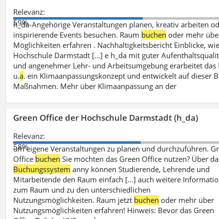
Relevanz:
59%
h_da-Angehörige Veranstaltungen planen, kreativ arbeiten o
inspirierende Events besuchen. Raum
buchen
oder mehr übe
Möglichkeiten erfahren . Nachhaltigkeitsbericht Einblicke, wie
Hochschule Darmstadt [...] e h_da mit guter Aufenthaltsqualit
und angenehmer Lehr- und Arbeitsumgebung erarbeitet das
u.
a
. ein Klimaanpassungskonzept und entwickelt auf dieser B
Maßnahmen. Mehr über Klimaanpassung an der
Green Office der Hochschule Darmstadt (h_da)
Relevanz:
58%
um eigene Veranstaltungen zu planen und durchzuführen. G
Office
buchen
Sie möchten das Green Office nutzen? Über da
Buchungssystem
anny können Studierende, Lehrende und
Mitarbeitende den Raum einfach [...] auch weitere Informati
zum Raum und zu den unterschiedlichen
Nutzungsmöglichkeiten. Raum jetzt
buchen
oder mehr über
Nutzungsmöglichkeiten erfahren! Hinweis: Bevor das Green