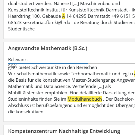
dual studiert werden. Nähere I [...] Maschinenbau und
Kunststofftechnik Institut für Kunststofftechnik Darmstadt - i
Haardtring 100, Gebäude
A
14 64295 Darmstadt +49 6151 5
68523 sekretariat.fbmk@h-da . de Beratung durch Studieren
Studentische
Angewandte Mathematik (B.Sc.)
Relevanz:
59%
g. Er bietet Schwerpunkte in den Bereichen
Wirtschaftsmathematik sowie Technomathematik und legt u.
die Basis für die konsekutiven Master-Studiengänge Angewa
Mathematik und Data Science. Vertiefende [...] als
Mobilitätsfenster empfohlen. Eine detaillierte Darstellung der
Studieninhalte finden Sie im
Modulhandbuch
. Der Bachelor-
Abschluss ist berufsbefähigend und ermöglicht den Übergang
die konsekutiven
Kompetenzzentrum Nachhaltige Entwicklung