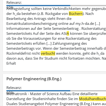
Relevanz:
60%
Antragstellung sollten keine Verbindlichkeiten mehr gegenüb
der h_da bestehen (z.B. Rückgabe von
Büchern
). Nach
Bearbeitung des Antrags steht Ihnen die
Exmatrikulationsbescheinigung online auf my.h-da.de [...]
Informationen auf der Seite Semesterbeitrag . Rückerstattung
Semestertickets Auf der Seite des ASt
A
können Sie überprüfe
ob Sie die Voraussetzungen für eine Rückerstattung des
Semestertickets erfüllen [...] Zahlungseingang des
Semesterbeitrags vor. Wenn der Semesterbeitrag innerhalb d
Rückmeldefrist nicht
verbucht
werden konnte, geht die h_da
davon aus, dass Sie Ihr Studium nicht fortsetzen möchten. N
Erhalt
Polymer Engineering (B.Eng.)
Relevanz:
60%
Mechatronik - Master of Science Aufbau Eine detaillierte
Darstellung der Studieninhalte finden Sie im
Modulhandbuc
Duales Studienangebot Polymer Engineering (B.Eng.) kann a