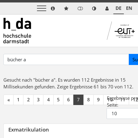
DE
EN
Su
Gesucht nach "bücher a".
Es wurden 112 Ergebnisse in 15
Millisekunden gefunden.
Zeige Ergebnisse 61 bis 70 von 112.
Ergebnisse pr
«
1
2
3
4
5
6
7
8
9
10
11
1
Seite:
Exmatrikulation