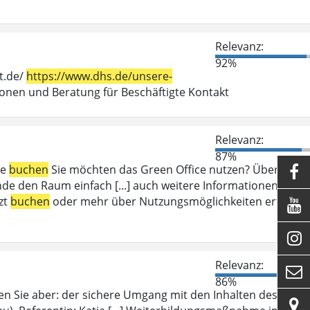
Relevanz:
92%
t.de/
https://www.dhs.de/unsere-
en und Beratung für Beschäftigte Kontakt
Relevanz:
87%
ce
buchen
Sie möchten das Green Office nutzen? Über das

e den Raum einfach [...] auch weitere Informationen zum
zt
buchen
oder mehr über Nutzungsmöglichkeiten erfahren


Relevanz:

86%
en Sie aber: der sichere Umgang mit den Inhalten des
