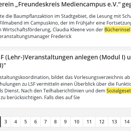
erein „Freundeskreis Mediencampus e.V.“ ge
lte die Baumpflanzaktion im Stadtgebiet, die Lesung mit Sch
Filmabend im Campuskino, der im Frühjahr eine Fortsetzung f
n Wirtschaftsförderung, Claudia Kleene von der
Bücherinsel
eranstaltungsmanager Frederick
SF (Lehr-)Veranstaltungen anlegen (Modul I) 
I)"
nstaltungskoordination, bildet das Vorlesungsverzeichnis ab
hulungen zu LSF vermitteln einen Überblick über die Funkt
 als Dienst. Nach den Teilhaberichtlinien und dem
Sozialgese
u berücksichtigen. Falls dies auf Sie
3
4
5
6
7
8
9
10
11
12
13
14