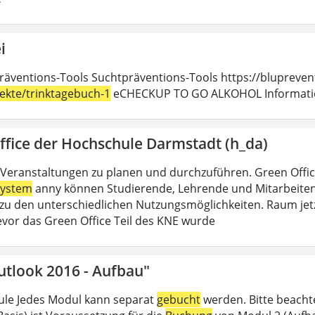
i
räventions-Tools Suchtpräventions-Tools https://blupreven
jekte/trinktagebuch-1
eCHECKUP TO GO ALKOHOL Information
ffice der Hochschule Darmstadt (h_da)
Veranstaltungen zu planen und durchzuführen. Green Offi
ystem
anny können Studierende, Lehrende und Mitarbeitend
u den unterschiedlichen Nutzungsmöglichkeiten. Raum jet
evor das Green Office Teil des KNE wurde
utlook 2016 - Aufbau"
le Jedes Modul kann separat
gebucht
werden. Bitte beacht