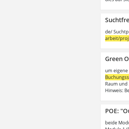
Suchtfre
de/ Suchtp
arbeit/pro
Green O
um eigene 
Buchungss
Raum und z
Hinweis: B
POE: "O
beide Modu