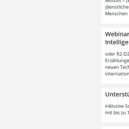
Moduls 1 (
dienstliche
Menschen b
Webinar:
Intellig
oder R2-D2 
Erzählunge
neuen Tech
internatio
Unterst
inklusive S
mit bis zu