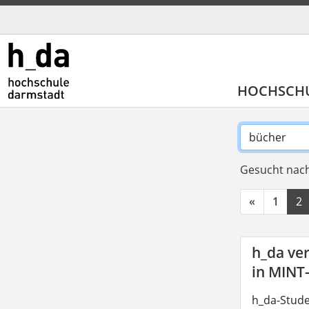
HOCHSCH
Gesucht nach
«
1
2
h_da ve
in MINT
h_da-Stude