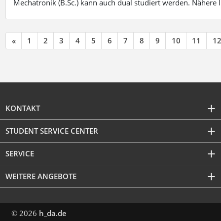
Mechatronik (B.Sc.) kann auch dual studiert werden. Nähere
«
1
2
3
4
5
6
7
8
9
10
11
1
KONTAKT
STUDENT SERVICE CENTER
SERVICE
WEITERE ANGEBOTE
© 2026
h_da.de