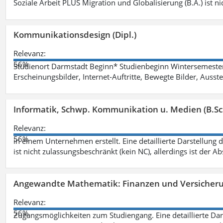
Soziale Arbeit PLUS Migration und Globalisierung (B.A.) ist ni
Kommunikationsdesign (Dipl.)
Relevanz:
56%
Studienort Darmstadt Beginn* Studienbeginn Wintersemeste
Erscheinungsbilder, Internet-Auftritte, Bewegte Bilder, Ausste
Informatik, Schwp. Kommunikation u. Medien (B.Sc
Relevanz:
56%
in einem Unternehmen erstellt. Eine detaillierte Darstellung 
ist nicht zulassungsbeschränkt (kein NC), allerdings ist der A
Angewandte Mathematik: Finanzen und Versicher
Relevanz:
56%
Zugangsmöglichkeiten zum Studiengang. Eine detaillierte Dar