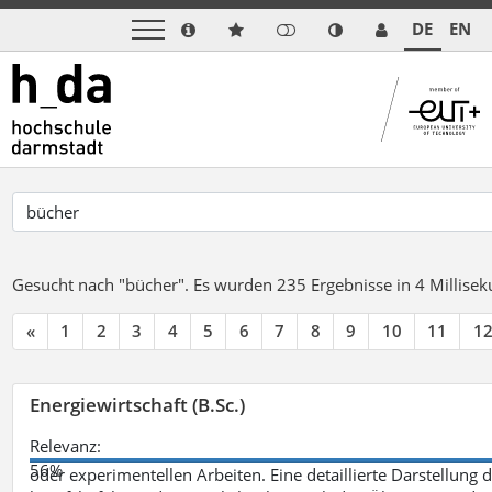
DE
EN
Gesucht nach "bücher".
Es wurden 235 Ergebnisse in 4 Millise
«
1
2
3
4
5
6
7
8
9
10
11
1
Energiewirtschaft (B.Sc.)
Relevanz:
56%
oder experimentellen Arbeiten. Eine detaillierte Darstellung 