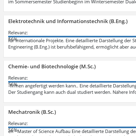
im Sommersemester Studienbeginn im Wintersemester Dual
Elektrotechnik und Informationstechnik (B.Eng.)
Relevanz:
56%
für internationale Projekte. Eine detaillierte Darstellung der 
Engineering (B.Eng.) ist berufsbefähigend, ermöglicht aber a
Chemie- und Biotechnologie (M.Sc.)
Relevanz:
56%
-firmen angefertigt werden kann.. Eine detaillierte Darstellu
Der Studiengang kann auch dual studiert werden. Nähere In
Mechatronik (B.Sc.)
Relevanz:
56%
en - Master of Science Aufbau Eine detaillierte Darstellung d