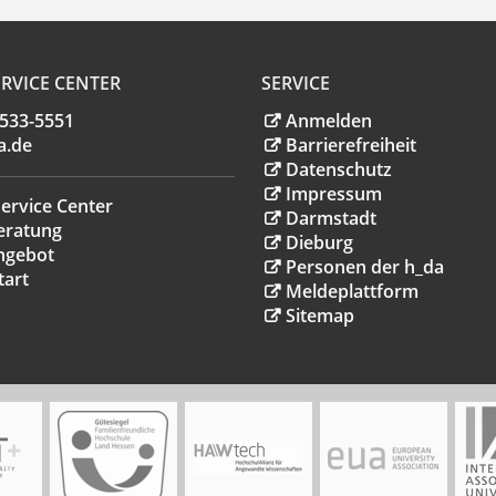
RVICE CENTER
SERVICE
.533-5551
Anmelden
a
.
de
Barrierefreiheit
Datenschutz
Impressum
ervice Center
Darmstadt
eratung
Dieburg
ngebot
Personen der h_da
tart
Meldeplattform
Sitemap