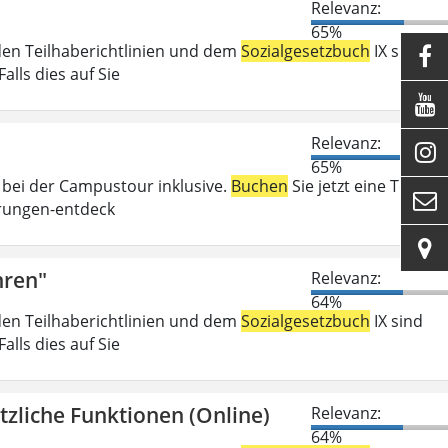
Relevanz:
65%
den Teilhaberichtlinien und dem
Sozialgesetzbuch
IX sind

lls dies auf Sie

Relevanz:

65%
 bei der Campustour inklusive.
Buchen
Sie jetzt eine Tour:

rungen-entdeck

hren"
Relevanz:
64%
den Teilhaberichtlinien und dem
Sozialgesetzbuch
IX sind
lls dies auf Sie
zliche Funktionen (Online)
Relevanz:
64%