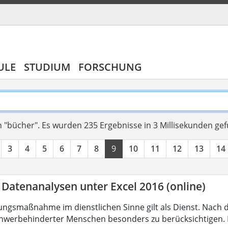
ULE
STUDIUM
FORSCHUNG
 "bücher".
Es wurden 235 Ergebnisse in 3 Millisekunden ge
3
4
5
6
7
8
9
10
11
12
13
14
 Datenanalysen unter Excel 2016 (online)
ungsmaßnahme im dienstlichen Sinne gilt als Dienst. Nach 
hwerbehinderter Menschen besonders zu berücksichtigen. Fa