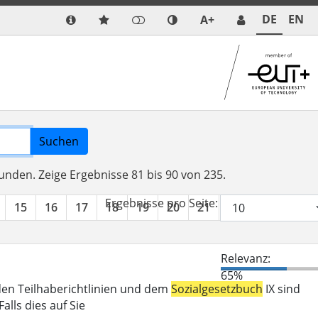
DE
EN
A+
Suchen
funden.
Zeige Ergebnisse 81 bis 90 von 235.
Ergebnisse pro Seite:
15
16
17
18
19
20
21
22
23
24
Relevanz:
65%
den Teilhaberichtlinien und dem
Sozialgesetzbuch
IX sind
lls dies auf Sie