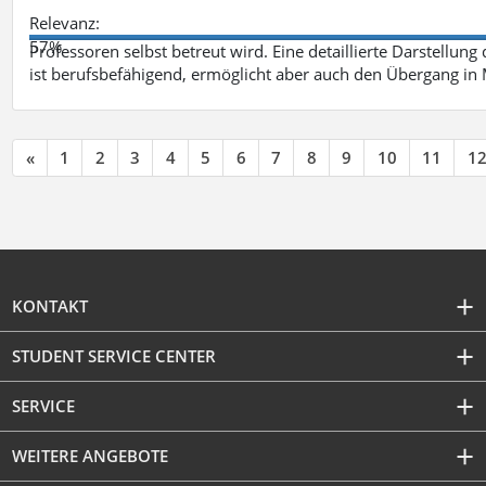
Relevanz:
57%
Professoren selbst betreut wird. Eine detaillierte Darstellung
ist berufsbefähigend, ermöglicht aber auch den Übergang in
«
1
2
3
4
5
6
7
8
9
10
11
1
KONTAKT
STUDENT SERVICE CENTER
SERVICE
WEITERE ANGEBOTE