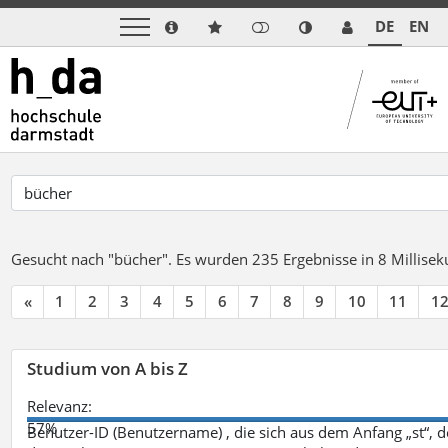
DE
EN
Gesucht nach "bücher".
Es wurden 235 Ergebnisse in 8 Millise
«
1
2
3
4
5
6
7
8
9
10
11
1
Studium von A bis Z
Relevanz:
57%
Benutzer-ID (Benutzername) , die sich aus dem Anfang „st“, 