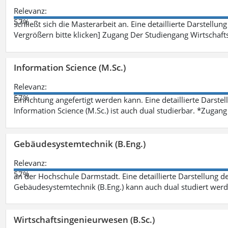
Relevanz:
57%
schließt sich die Masterarbeit an. Eine detaillierte Darstellun
Vergrößern bitte klicken] Zugang Der Studiengang Wirtschaft
Information Science (M.Sc.)
Relevanz:
57%
Einrichtung angefertigt werden kann. Eine detaillierte Darste
Information Science (M.Sc.) ist auch dual studierbar. *Zuga
Gebäudesystemtechnik (B.Eng.)
Relevanz:
57%
an der Hochschule Darmstadt. Eine detaillierte Darstellung d
Gebäudesystemtechnik (B.Eng.) kann auch dual studiert wer
Wirtschaftsingenieurwesen (B.Sc.)