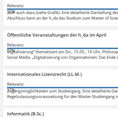
Relevanz:
57%
aber auch dazu (siehe Grafik). Eine detaillierte Darstellung d
Abschluss kann an der h_da das Studium zum Master of Scien
Öffentliche Veranstaltungen der h_da im April
Relevanz:
57%
Digitalisierung“ thematisiert am Do., 15.05., 16 Uhr, Philoso
Social Media. „Digitalisierung von Organisationen: Das Ende
Internationales Lizenzrecht (LL.M.)
Relevanz:
57%
Zugangsmöglichkeiten zum Studiengang. Eine detaillierte Dar
Regelzulassungsvoraussetzung für den Master-Studiengang ist
Informatik (B.Sc.)