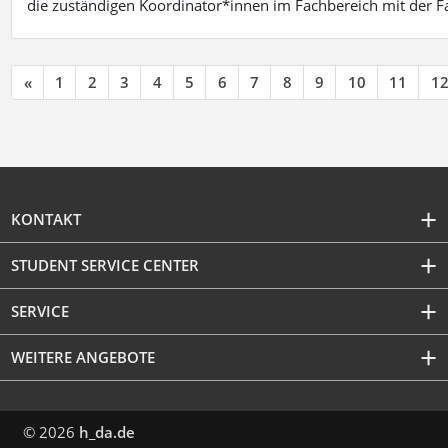
die zuständigen Koordinator*innen im Fachbereich mit der 
«
1
2
3
4
5
6
7
8
9
10
11
1
KONTAKT
STUDENT SERVICE CENTER
SERVICE
WEITERE ANGEBOTE
© 2026
h_da.de