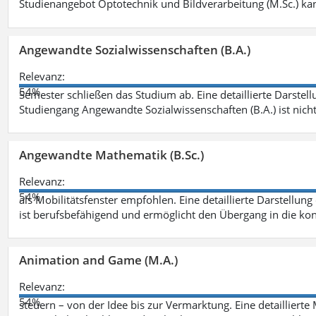
Studienangebot Optotechnik und Bildverarbeitung (M.Sc.) ka
Angewandte Sozialwissenschaften (B.A.)
Relevanz:
54%
Semester schließen das Studium ab. Eine detaillierte Darstell
Studiengang Angewandte Sozialwissenschaften (B.A.) ist nich
Angewandte Mathematik (B.Sc.)
Relevanz:
54%
als Mobilitätsfenster empfohlen. Eine detaillierte Darstellung
ist berufsbefähigend und ermöglicht den Übergang in die ko
Animation and Game (M.A.)
Relevanz:
54%
steuern – von der Idee bis zur Vermarktung. Eine detailliert