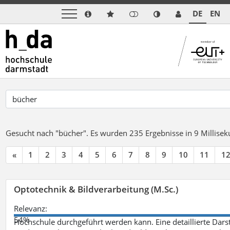
DE
EN
Gesucht nach "bücher".
Es wurden 235 Ergebnisse in 9 Millise
«
1
2
3
4
5
6
7
8
9
10
11
1
Optotechnik & Bildverarbeitung (M.Sc.)
Relevanz:
54%
Hochschule durchgeführt werden kann. Eine detaillierte Darst