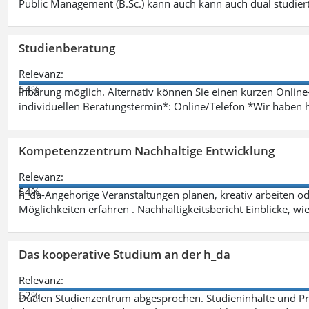
Public Management (B.Sc.) kann auch kann auch dual studie
Studienberatung
Relevanz:
54%
inbarung möglich. Alternativ können Sie einen kurzen Onlin
individuellen Beratungstermin*: Online/Telefon *Wir haben 
Kompetenzzentrum Nachhaltige Entwicklung
Relevanz:
54%
h_da-Angehörige Veranstaltungen planen, kreativ arbeiten o
Möglichkeiten erfahren . Nachhaltigkeitsbericht Einblicke, w
Das kooperative Studium an der h_da
Relevanz:
52%
Dualen Studienzentrum abgesprochen. Studieninhalte und Pra