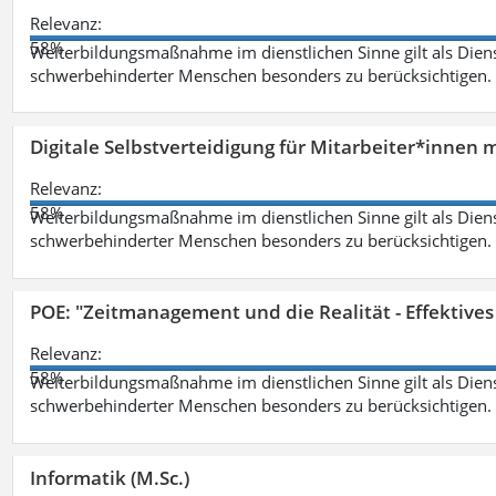
Relevanz:
58%
Weiterbildungsmaßnahme im dienstlichen Sinne gilt als Dien
schwerbehinderter Menschen besonders zu berücksichtigen. Fa
Digitale Selbstverteidigung für Mitarbeiter*innen 
Relevanz:
58%
Weiterbildungsmaßnahme im dienstlichen Sinne gilt als Dien
schwerbehinderter Menschen besonders zu berücksichtigen. Fa
POE: "Zeitmanagement und die Realität - Effektive
Relevanz:
58%
Weiterbildungsmaßnahme im dienstlichen Sinne gilt als Dien
schwerbehinderter Menschen besonders zu berücksichtigen. Fa
Informatik (M.Sc.)