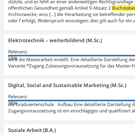
stützte, und es fehlt an einer anderweitigen Rechtsgrundlage 
öffentlichen Gesundheit gemäß Artikel 9 Absatz 2
Buchstabe
Archivzwecke, wiss [...] die Verarbeitung sie betreffender p
oder f erfolgt, Widerspruch einzulegen; dies gilt auch für ei
Elektrotechnik – weiterbildend (M.Sc.)
Relevanz:
58%
wird die Masterarbeit erstellt. Eine detaillierte Darstellung d
Variante *Zugang Zulassungsvoraussetzung für das Master-
Digital, Social and Sustainable Marketing (M.Sc.)
Relevanz:
58%
die Graduiertenschule . Aufbau Eine detaillierte Darstellung 
Zugangsvoraussetzung ist ein einschlägiges und qualifiziert 
Soziale Arbeit (B.A.)