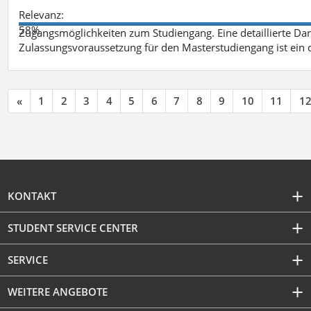
Relevanz:
58%
Zugangsmöglichkeiten zum Studiengang. Eine detaillierte Dar
Zulassungsvoraussetzung für den Masterstudiengang ist ein q
«
1
2
3
4
5
6
7
8
9
10
11
1
KONTAKT
STUDENT SERVICE CENTER
SERVICE
WEITERE ANGEBOTE