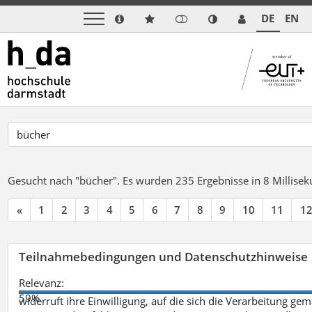
DE
EN
Gesucht nach "bücher".
Es wurden 235 Ergebnisse in 8 Millise
«
1
2
3
4
5
6
7
8
9
10
11
1
Teilnahmebedingungen und Datenschutzhinweise
Relevanz:
59%
widerruft ihre Einwilligung, auf die sich die Verarbeitung ge