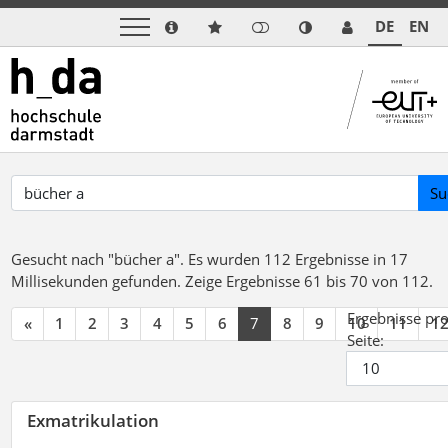
DE
EN
Su
Gesucht nach "bücher a".
Es wurden 112 Ergebnisse in 17
Millisekunden gefunden.
Zeige Ergebnisse 61 bis 70 von 112.
Ergebnisse pr
«
1
2
3
4
5
6
7
8
9
10
11
1
Seite:
Exmatrikulation