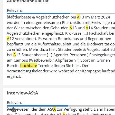
Aufenthaltsqualität
Relevanz:
55%
Staudenbeete & Vogelschutzhecken bei
A
13 Im März 2024
wurden in einer gemeinsamen Pflanzaktion mit Freiwilligen a
der Wiese zwischen den Gebäuden
A
13 und
A
14 Stauden un
Vogelschutzhecken eingepflanzt. Krokusse [...] Fachschaft bei
A
12 verschönert. Es wurden Betonkanus und Regentonnen
bepflanzt um die Aufenthaltsqualität und die Biodiversität do
zu erhöhen. Mehr dazu hier. Staudenbeete & Vogelschutzhe
bei
A
13 Staudenbeete [...] Agender-Personen ) Entsiegelunge
am Campus (Wettbewerb " Abpflastern ") Sport im Grünen
Bereits
buchbare
Termine finden Sie hier . Der
Veranstaltungskalender wird während der Kampagne laufen
ergänzt.
Interview-AStA
Relevanz:
53%
weggewesen, der dem ASt
A
zur Verfügung steht. Dann haben
den Deal gemacht, dass der ASt
A
einen Pauschalbetrag pro