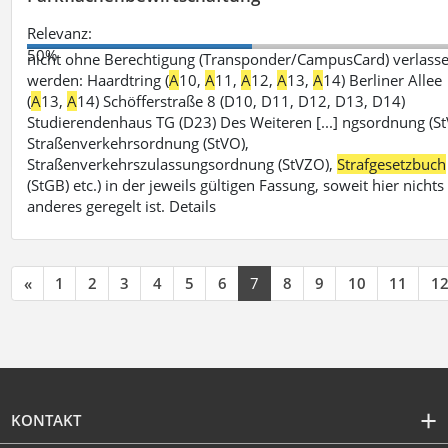
Relevanz:
50%
nicht ohne Berechtigung (Transponder/CampusCard) verlass
werden: Haardtring (
A
10,
A
11,
A
12,
A
13,
A
14) Berliner Allee
(
A
13,
A
14) Schöfferstraße 8 (D10, D11, D12, D13, D14)
Studierendenhaus TG (D23) Des Weiteren [...] ngsordnung (St
Straßenverkehrsordnung (StVO),
Straßenverkehrszulassungsordnung (StVZO),
Strafgesetzbuch
(StGB) etc.) in der jeweils gültigen Fassung, soweit hier nichts
anderes geregelt ist. Details
«
1
2
3
4
5
6
7
8
9
10
11
1
KONTAKT