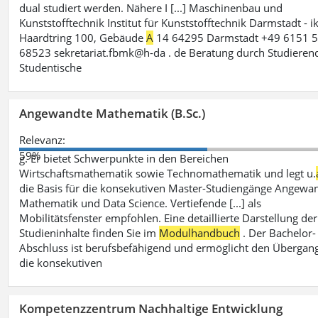
dual studiert werden. Nähere I [...] Maschinenbau und
Kunststofftechnik Institut für Kunststofftechnik Darmstadt - i
Haardtring 100, Gebäude
A
14 64295 Darmstadt +49 6151 5
68523 sekretariat.fbmk@h-da . de Beratung durch Studieren
Studentische
Angewandte Mathematik (B.Sc.)
Relevanz:
59%
g. Er bietet Schwerpunkte in den Bereichen
Wirtschaftsmathematik sowie Technomathematik und legt u.
die Basis für die konsekutiven Master-Studiengänge Angewa
Mathematik und Data Science. Vertiefende [...] als
Mobilitätsfenster empfohlen. Eine detaillierte Darstellung der
Studieninhalte finden Sie im
Modulhandbuch
. Der Bachelor-
Abschluss ist berufsbefähigend und ermöglicht den Übergang
die konsekutiven
Kompetenzzentrum Nachhaltige Entwicklung