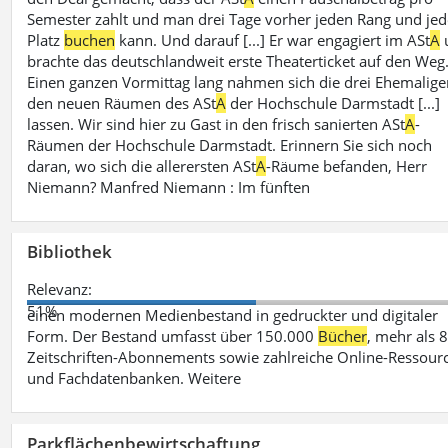
Semester zahlt und man drei Tage vorher jeden Rang und je
Platz
buchen
kann. Und darauf [...] Er war engagiert im ASt
A
brachte das deutschlandweit erste Theaterticket auf den Weg
Einen ganzen Vormittag lang nahmen sich die drei Ehemalige
den neuen Räumen des ASt
A
der Hochschule Darmstadt [...]
lassen. Wir sind hier zu Gast in den frisch sanierten ASt
A
-
Räumen der Hochschule Darmstadt. Erinnern Sie sich noch
daran, wo sich die allerersten ASt
A
-Räume befanden, Herr
Niemann? Manfred Niemann : Im fünften
Bibliothek
Relevanz:
51%
einen modernen Medienbestand in gedruckter und digitaler
Form. Der Bestand umfasst über 150.000
Bücher
, mehr als 
Zeitschriften-Abonnements sowie zahlreiche Online-Ressour
und Fachdatenbanken. Weitere
Parkflächenbewirtschaftung