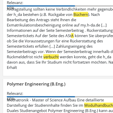
Relevanz:
60%
Antragstellung sollten keine Verbindlichkeiten mehr gegenüb
der h_da bestehen (z.B. Rückgabe von
Büchern
). Nach
Bearbeitung des Antrags steht Ihnen die
Exmatrikulationsbescheinigung online auf my.h-da.de [...]
Informationen auf der Seite Semesterbeitrag . Rückerstattung
Semestertickets Auf der Seite des ASt
A
können Sie überprüfe
ob Sie die Voraussetzungen für eine Rückerstattung des
Semestertickets erfüllen [...] Zahlungseingang des
Semesterbeitrags vor. Wenn der Semesterbeitrag innerhalb d
Rückmeldefrist nicht
verbucht
werden konnte, geht die h_da
davon aus, dass Sie Ihr Studium nicht fortsetzen möchten. N
Erhalt
Polymer Engineering (B.Eng.)
Relevanz:
60%
Mechatronik - Master of Science Aufbau Eine detaillierte
Darstellung der Studieninhalte finden Sie im
Modulhandbuc
Duales Studienangebot Polymer Engineering (B.Eng.) kann a