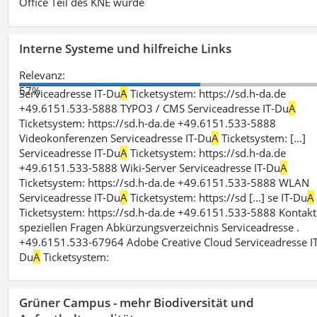
Office Teil des KNE wurde
Interne Systeme und hilfreiche Links
Relevanz:
57%
Serviceadresse IT-Du
A
Ticketsystem: https://sd.h-da.de
+49.6151.533-5888 TYPO3 / CMS Serviceadresse IT-Du
A
Ticketsystem: https://sd.h-da.de +49.6151.533-5888
Videokonferenzen Serviceadresse IT-Du
A
Ticketsystem: [...]
Serviceadresse IT-Du
A
Ticketsystem: https://sd.h-da.de
+49.6151.533-5888 Wiki-Server Serviceadresse IT-Du
A
Ticketsystem: https://sd.h-da.de +49.6151.533-5888 WLAN
Serviceadresse IT-Du
A
Ticketsystem: https://sd [...] se IT-Du
A
Ticketsystem: https://sd.h-da.de +49.6151.533-5888 Kontakt
speziellen Fragen Abkürzungsverzeichnis Serviceadresse .
+49.6151.533-67964 Adobe Creative Cloud Serviceadresse IT
Du
A
Ticketsystem:
Grüner Campus - mehr Biodiversität und