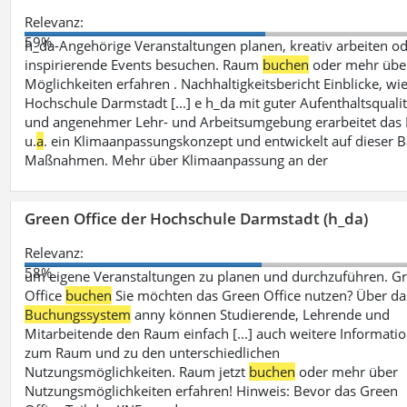
Relevanz:
59%
h_da-Angehörige Veranstaltungen planen, kreativ arbeiten o
inspirierende Events besuchen. Raum
buchen
oder mehr übe
Möglichkeiten erfahren . Nachhaltigkeitsbericht Einblicke, wie
Hochschule Darmstadt [...] e h_da mit guter Aufenthaltsqualit
und angenehmer Lehr- und Arbeitsumgebung erarbeitet das
u.
a
. ein Klimaanpassungskonzept und entwickelt auf dieser B
Maßnahmen. Mehr über Klimaanpassung an der
Green Office der Hochschule Darmstadt (h_da)
Relevanz:
58%
um eigene Veranstaltungen zu planen und durchzuführen. G
Office
buchen
Sie möchten das Green Office nutzen? Über da
Buchungssystem
anny können Studierende, Lehrende und
Mitarbeitende den Raum einfach [...] auch weitere Informati
zum Raum und zu den unterschiedlichen
Nutzungsmöglichkeiten. Raum jetzt
buchen
oder mehr über
Nutzungsmöglichkeiten erfahren! Hinweis: Bevor das Green