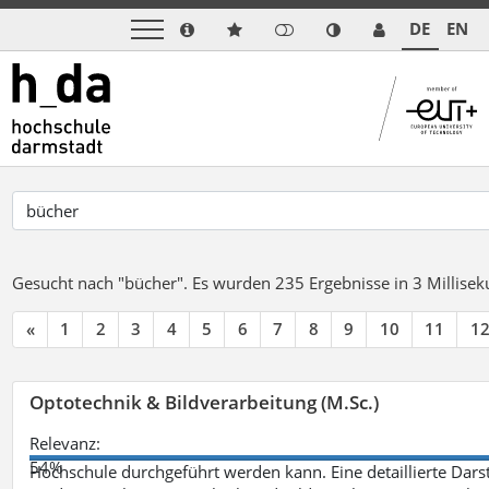
DE
EN
Gesucht nach "bücher".
Es wurden 235 Ergebnisse in 3 Millise
«
1
2
3
4
5
6
7
8
9
10
11
1
Optotechnik & Bildverarbeitung (M.Sc.)
Relevanz:
54%
Hochschule durchgeführt werden kann. Eine detaillierte Darst