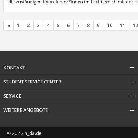
die zuständigen Koordinator*innen im Fachbereich mit der 
«
1
2
3
4
5
6
7
8
9
10
11
1
KONTAKT
STUDENT SERVICE CENTER
SERVICE
WEITERE ANGEBOTE
© 2026
h_da.de