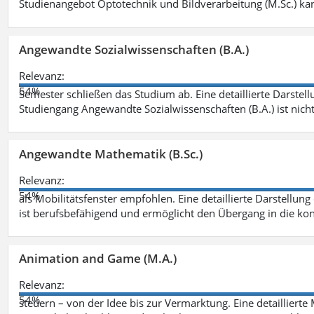
Studienangebot Optotechnik und Bildverarbeitung (M.Sc.) ka
Angewandte Sozialwissenschaften (B.A.)
Relevanz:
54%
Semester schließen das Studium ab. Eine detaillierte Darstell
Studiengang Angewandte Sozialwissenschaften (B.A.) ist nich
Angewandte Mathematik (B.Sc.)
Relevanz:
54%
als Mobilitätsfenster empfohlen. Eine detaillierte Darstellung
ist berufsbefähigend und ermöglicht den Übergang in die ko
Animation and Game (M.A.)
Relevanz:
54%
steuern – von der Idee bis zur Vermarktung. Eine detailliert