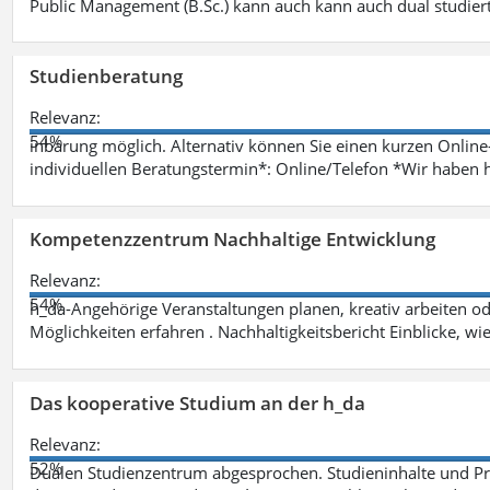
Public Management (B.Sc.) kann auch kann auch dual studie
Studienberatung
Relevanz:
54%
inbarung möglich. Alternativ können Sie einen kurzen Onlin
individuellen Beratungstermin*: Online/Telefon *Wir haben 
Kompetenzzentrum Nachhaltige Entwicklung
Relevanz:
54%
h_da-Angehörige Veranstaltungen planen, kreativ arbeiten o
Möglichkeiten erfahren . Nachhaltigkeitsbericht Einblicke, w
Das kooperative Studium an der h_da
Relevanz:
52%
Dualen Studienzentrum abgesprochen. Studieninhalte und Pra