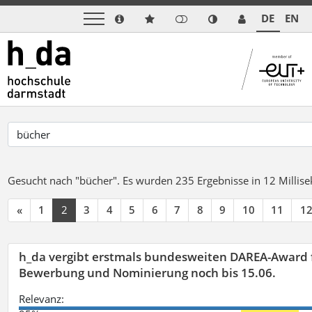
DE
EN
Gesucht nach "bücher".
Es wurden 235 Ergebnisse in 12 Milli
«
1
2
3
4
5
6
7
8
9
10
11
1
h_da vergibt erstmals bundesweiten DAREA-Award f
Bewerbung und Nominierung noch bis 15.06.
Relevanz: