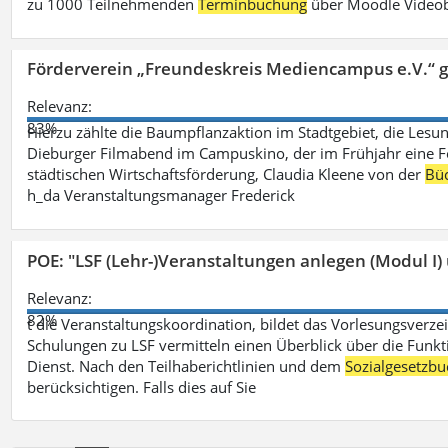
zu 1000 Teilnehmenden
Terminbuchung
über Moodle Videob
Förderverein „Freundeskreis Mediencampus e.V.“ 
Relevanz:
83%
Hierzu zählte die Baumpflanzaktion im Stadtgebiet, die Lesun
Dieburger Filmabend im Campuskino, der im Frühjahr eine Fort
städtischen Wirtschaftsförderung, Claudia Kleene von der
Büc
h_da Veranstaltungsmanager Frederick
POE: "LSF (Lehr-)Veranstaltungen anlegen (Modul I)
Relevanz:
82%
t die Veranstaltungskoordination, bildet das Vorlesungsverze
Schulungen zu LSF vermitteln einen Überblick über die Funkt
Dienst. Nach den Teilhaberichtlinien und dem
Sozialgesetzbu
berücksichtigen. Falls dies auf Sie