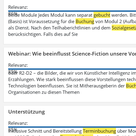
Relevanz:
86%
beide Module Jedes Modul kann separat
gebucht
werden. Bit
(Basis) ist Voraussetzung für die
Buchung
von Modul 2 (Aufbau
als Dienst. Nach den Teilhaberichtlinien und dem
Sozialgese
berücksichtigen. Falls dies auf Sie
Webinar: Wie beeinflusst Science-Fiction unsere Vor
Relevanz:
85%
oder R2-D2 – die Bilder, die wir von Künstlicher Intelligenz
Erzählungen. Wie stark beeinflussen diese Vorstellungen tech
Technologien beeinflussen. Sie ist Mitherausgeberin der
Büch
Organisationen zu diesen Themen
Unterstützung
Relevanz:
85%
inklusive Schnitt und Bereitstellung
Terminbuchung
über Mood