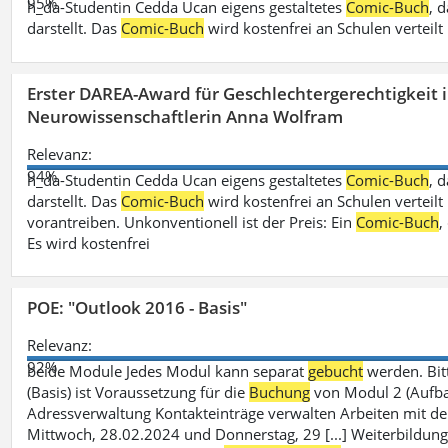
95%
h_da-Studentin Cedda Ucan eigens gestaltetes
Comic-Buch
, 
darstellt. Das
Comic-Buch
wird kostenfrei an Schulen verteilt
Erster DAREA-Award für Geschlechtergerechtigkeit
Neurowissenschaftlerin Anna Wolfram
Relevanz:
94%
h_da-Studentin Cedda Ucan eigens gestaltetes
Comic-Buch
, 
darstellt. Das
Comic-Buch
wird kostenfrei an Schulen verteilt 
vorantreiben. Unkonventionell ist der Preis: Ein
Comic-Buch
,
Es wird kostenfrei
POE: "Outlook 2016 - Basis"
Relevanz:
92%
beide Module Jedes Modul kann separat
gebucht
werden. Bit
(Basis) ist Voraussetzung für die
Buchung
von Modul 2 (Aufbau)
Adressverwaltung Kontakteinträge verwalten Arbeiten mit 
Mittwoch, 28.02.2024 und Donnerstag, 29 [...] Weiterbildung