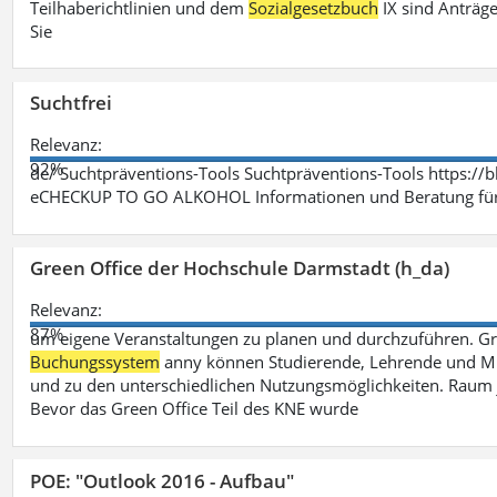
Teilhaberichtlinien und dem
Sozialgesetzbuch
IX sind Anträg
Sie
Suchtfrei
Relevanz:
92%
de/ Suchtpräventions-Tools Suchtpräventions-Tools https://
eCHECKUP TO GO ALKOHOL Informationen und Beratung für 
Green Office der Hochschule Darmstadt (h_da)
Relevanz:
87%
um eigene Veranstaltungen zu planen und durchzuführen. G
Buchungssystem
anny können Studierende, Lehrende und Mit
und zu den unterschiedlichen Nutzungsmöglichkeiten. Raum 
Bevor das Green Office Teil des KNE wurde
POE: "Outlook 2016 - Aufbau"