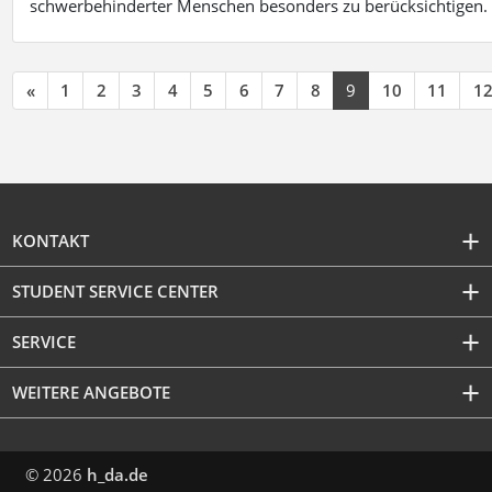
schwerbehinderter Menschen besonders zu berücksichtigen. Fa
«
1
2
3
4
5
6
7
8
9
10
11
1
KONTAKT
STUDENT SERVICE CENTER
SERVICE
WEITERE ANGEBOTE
© 2026
h_da.de