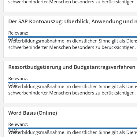
schwerbehinderter Menschen besonders zu berücksichtigen. Fa
Der SAP-Kontoauszug: Überblick, Anwendung und nü
Relevanz:
64%
Weiterbildungsmaßnahme im dienstlichen Sinne gilt als Dien
schwerbehinderter Menschen besonders zu berücksichtigen. Fa
Ressortbudgetierung und Budgetantragsverfahren 
Relevanz:
64%
Weiterbildungsmaßnahme im dienstlichen Sinne gilt als Dien
schwerbehinderter Menschen besonders zu berücksichtigen. Fa
Word Basis (Online)
Relevanz:
64%
Weiterbildungsmaßnahme im dienstlichen Sinne gilt als Dien