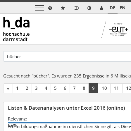
DE
EN
Gesucht nach "bücher".
Es wurden 235 Ergebnisse in 6 Millise
«
1
2
3
4
5
6
7
8
9
10
11
1
Listen & Datenanalysen unter Excel 2016 (online)
Relevanz:
65%
Weiterbildungsmaßnahme im dienstlichen Sinne gilt als Dien