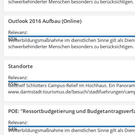
schwerbehinderter Menschen besonders zu berücksichtigen. Fa
Outlook 2016 Aufbau (Online)
Relevanz:
65%
Weiterbildungsmaßnahme im dienstlichen Sinne gilt als Dien
schwerbehinderter Menschen besonders zu berücksichtigen. Fa
Standorte
Relevanz:
65%
Gotthelf Schlotters Campus-Relief im Hochhaus. Ein Panorama
www.darmstadt-tourismus.de/besuch/stadtfuehrungen/cam
POE: "Ressortbudgetierung und Budgetantragsverf
Relevanz:
64%
Weiterbildungsmaßnahme im dienstlichen Sinne gilt als Dien