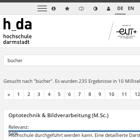
DE
EN
Gesucht nach "bücher".
Es wurden 235 Ergebnisse in 10 Milli
«
1
2
3
4
5
6
7
8
9
10
11
1
Optotechnik & Bildverarbeitung (M.Sc.)
Relevanz:
54%
Hochschule durchgeführt werden kann. Eine detaillierte Darst