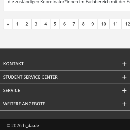
die zuständigen Koordinator*innen im Fachbereich mit der 
«
1
2
3
4
5
6
7
8
9
10
11
1
KONTAKT
STUDENT SERVICE CENTER
SERVICE
WEITERE ANGEBOTE
© 2026
h_da.de