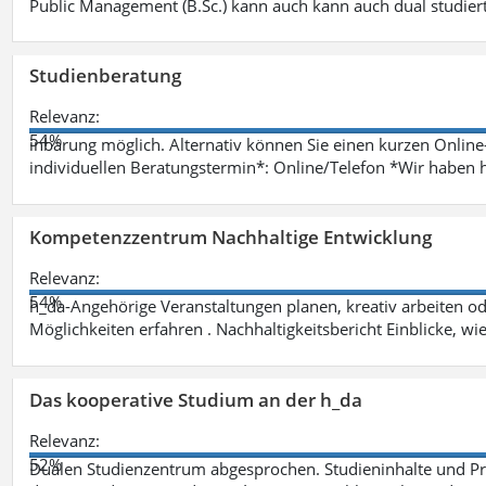
Public Management (B.Sc.) kann auch kann auch dual studie
Studienberatung
Relevanz:
54%
inbarung möglich. Alternativ können Sie einen kurzen Onlin
individuellen Beratungstermin*: Online/Telefon *Wir haben 
Kompetenzzentrum Nachhaltige Entwicklung
Relevanz:
54%
h_da-Angehörige Veranstaltungen planen, kreativ arbeiten o
Möglichkeiten erfahren . Nachhaltigkeitsbericht Einblicke, w
Das kooperative Studium an der h_da
Relevanz:
52%
Dualen Studienzentrum abgesprochen. Studieninhalte und Pra