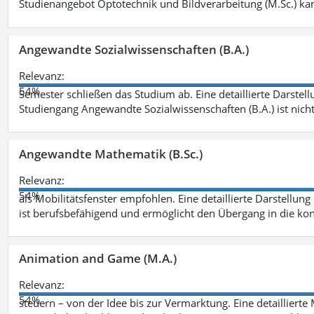
Studienangebot Optotechnik und Bildverarbeitung (M.Sc.) ka
Angewandte Sozialwissenschaften (B.A.)
Relevanz:
54%
Semester schließen das Studium ab. Eine detaillierte Darstell
Studiengang Angewandte Sozialwissenschaften (B.A.) ist nich
Angewandte Mathematik (B.Sc.)
Relevanz:
54%
als Mobilitätsfenster empfohlen. Eine detaillierte Darstellung
ist berufsbefähigend und ermöglicht den Übergang in die ko
Animation and Game (M.A.)
Relevanz:
54%
steuern – von der Idee bis zur Vermarktung. Eine detailliert