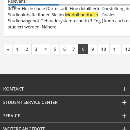
Relevanz:
39%
an der Hochschule Darmstadt. Eine detaillierte Darstellung d
Studieninhalte finden Sie im
Modulhandbuch
. Duales
Studienangebot Gebäudesystemtechnik (B.Eng.) kann auch d
studiert werden. Nähere
«
1
2
3
4
5
6
7
8
9
10
11
1
KONTAKT
STUDENT SERVICE CENTER
SERVICE
WEITERE ANGEBOTE