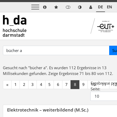
DE
EN
Su
Gesucht nach "bücher a".
Es wurden 112 Ergebnisse in 13
Millisekunden gefunden.
Zeige Ergebnisse 71 bis 80 von 112.
Ergebnisse pr
«
1
2
3
4
5
6
7
8
9
10
11
1
Seite:
Elektrotechnik – weiterbildend (M.Sc.)