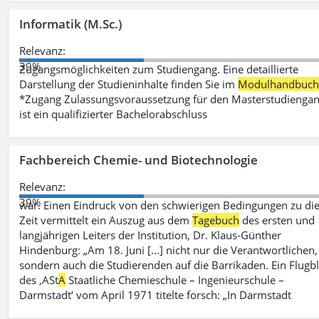
Informatik (M.Sc.)
Relevanz:
39%
Zugangsmöglichkeiten zum Studiengang. Eine detaillierte
Darstellung der Studieninhalte finden Sie im
Modulhandbuc
*Zugang Zulassungsvoraussetzung für den Masterstudienga
ist ein qualifizierter Bachelorabschluss
Fachbereich Chemie- und Biotechnologie
Relevanz:
39%
war. Einen Eindruck von den schwierigen Bedingungen zu di
Zeit vermittelt ein Auszug aus dem
Tagebuch
des ersten und
langjährigen Leiters der Institution, Dr. Klaus-Günther
Hindenburg: „Am 18. Juni [...] nicht nur die Verantwortlichen,
sondern auch die Studierenden auf die Barrikaden. Ein Flugbl
des ‚ASt
A
Staatliche Chemieschule – Ingenieurschule –
Darmstadt‘ vom April 1971 titelte forsch: „In Darmstadt