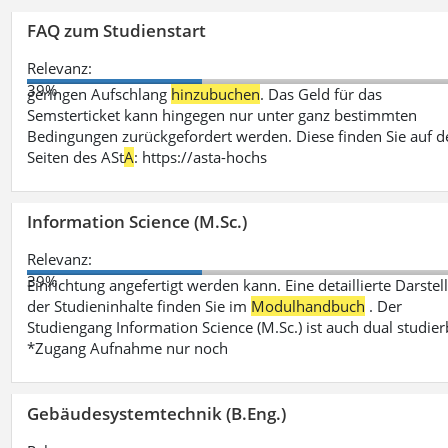
FAQ zum Studienstart
Relevanz:
39%
geringen Aufschlang
hinzubuchen
. Das Geld für das
Semsterticket kann hingegen nur unter ganz bestimmten
Bedingungen zurückgefordert werden. Diese finden Sie auf d
Seiten des ASt
A
: https://asta-hochs
Information Science (M.Sc.)
Relevanz:
39%
Einrichtung angefertigt werden kann. Eine detaillierte Darstel
der Studieninhalte finden Sie im
Modulhandbuch
. Der
Studiengang Information Science (M.Sc.) ist auch dual studier
*Zugang Aufnahme nur noch
Gebäudesystemtechnik (B.Eng.)