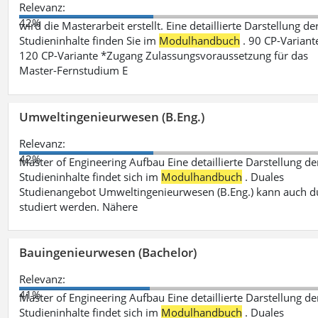
Relevanz:
42%
wird die Masterarbeit erstellt. Eine detaillierte Darstellung de
Studieninhalte finden Sie im
Modulhandbuch
. 90 CP-Variant
120 CP-Variante *Zugang Zulassungsvoraussetzung für das
Master-Fernstudium E
Umweltingenieurwesen (B.Eng.)
Relevanz:
42%
Master of Engineering Aufbau Eine detaillierte Darstellung de
Studieninhalte findet sich im
Modulhandbuch
. Duales
Studienangebot Umweltingenieurwesen (B.Eng.) kann auch d
studiert werden. Nähere
Bauingenieurwesen (Bachelor)
Relevanz:
41%
Master of Engineering Aufbau Eine detaillierte Darstellung de
Studieninhalte findet sich im
Modulhandbuch
. Duales