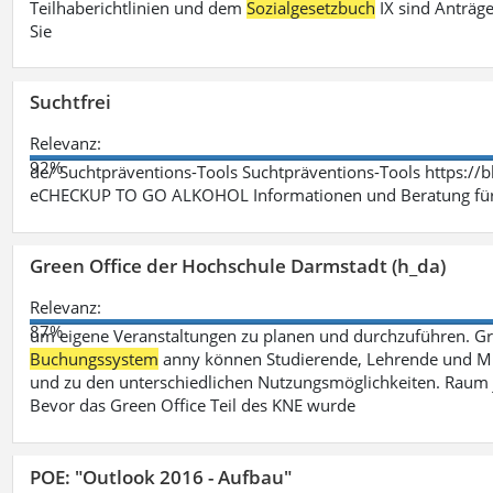
Teilhaberichtlinien und dem
Sozialgesetzbuch
IX sind Anträg
Sie
Suchtfrei
Relevanz:
92%
de/ Suchtpräventions-Tools Suchtpräventions-Tools https://
eCHECKUP TO GO ALKOHOL Informationen und Beratung für 
Green Office der Hochschule Darmstadt (h_da)
Relevanz:
87%
um eigene Veranstaltungen zu planen und durchzuführen. G
Buchungssystem
anny können Studierende, Lehrende und Mit
und zu den unterschiedlichen Nutzungsmöglichkeiten. Raum 
Bevor das Green Office Teil des KNE wurde
POE: "Outlook 2016 - Aufbau"