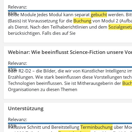
Relevanz:
86%
beide Module Jedes Modul kann separat
gebucht
werden. Bit
(Basis) ist Voraussetzung für die
Buchung
von Modul 2 (Aufbau
als Dienst. Nach den Teilhaberichtlinien und dem
Sozialgese
berücksichtigen. Falls dies auf Sie
Webinar: Wie beeinflusst Science-Fiction unsere Vor
Relevanz:
85%
oder R2-D2 – die Bilder, die wir von Künstlicher Intelligenz
Erzählungen. Wie stark beeinflussen diese Vorstellungen tech
Technologien beeinflussen. Sie ist Mitherausgeberin der
Büch
Organisationen zu diesen Themen
Unterstützung
Relevanz:
85%
inklusive Schnitt und Bereitstellung
Terminbuchung
über Mood