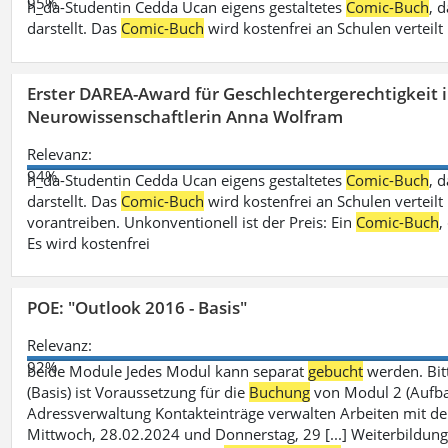
95%
h_da-Studentin Cedda Ucan eigens gestaltetes
Comic-Buch
, 
darstellt. Das
Comic-Buch
wird kostenfrei an Schulen verteilt
Erster DAREA-Award für Geschlechtergerechtigkeit
Neurowissenschaftlerin Anna Wolfram
Relevanz:
94%
h_da-Studentin Cedda Ucan eigens gestaltetes
Comic-Buch
, 
darstellt. Das
Comic-Buch
wird kostenfrei an Schulen verteilt 
vorantreiben. Unkonventionell ist der Preis: Ein
Comic-Buch
,
Es wird kostenfrei
POE: "Outlook 2016 - Basis"
Relevanz:
92%
beide Module Jedes Modul kann separat
gebucht
werden. Bit
(Basis) ist Voraussetzung für die
Buchung
von Modul 2 (Aufbau)
Adressverwaltung Kontakteinträge verwalten Arbeiten mit 
Mittwoch, 28.02.2024 und Donnerstag, 29 [...] Weiterbildung