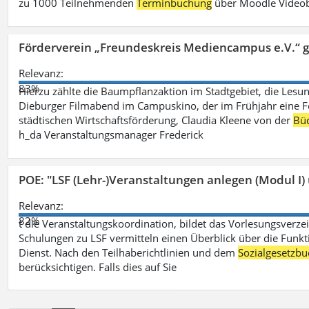
zu 1000 Teilnehmenden
Terminbuchung
über Moodle Videob
Förderverein „Freundeskreis Mediencampus e.V.“ 
Relevanz:
83%
Hierzu zählte die Baumpflanzaktion im Stadtgebiet, die Lesun
Dieburger Filmabend im Campuskino, der im Frühjahr eine Fort
städtischen Wirtschaftsförderung, Claudia Kleene von der
Büc
h_da Veranstaltungsmanager Frederick
POE: "LSF (Lehr-)Veranstaltungen anlegen (Modul I)
Relevanz:
82%
t die Veranstaltungskoordination, bildet das Vorlesungsverze
Schulungen zu LSF vermitteln einen Überblick über die Funkt
Dienst. Nach den Teilhaberichtlinien und dem
Sozialgesetzbu
berücksichtigen. Falls dies auf Sie