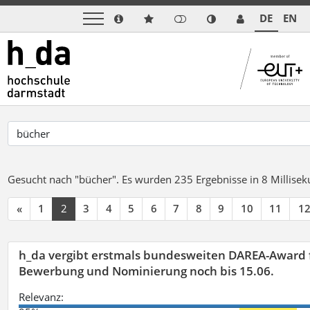
DE
EN
Gesucht nach "bücher".
Es wurden 235 Ergebnisse in 8 Millise
«
1
2
3
4
5
6
7
8
9
10
11
1
h_da vergibt erstmals bundesweiten DAREA-Award f
Bewerbung und Nominierung noch bis 15.06.
Relevanz: