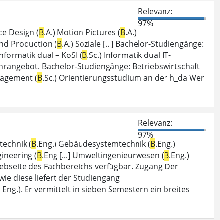
Relevanz:
97%
ce Design (
B
.A.) Motion Pictures (
B
.A.)
and Production (
B
.A.) Soziale [...] Bachelor-Studiengänge:
 Informatik dual – KoSI (
B
.Sc.) Informatik dual IT-
Lehrangebot. Bachelor-Studiengänge: Betriebswirtschaft
nagement (
B
.Sc.) Orientierungsstudium an der h_da Wer
Relevanz:
97%
technik (
B
.Eng.) Gebäudesystemtechnik (
B
.Eng.)
gineering (
B
.Eng [...] Umweltingenieurwesen (
B
.Eng.)
ebseite des Fachbereichs verfügbar. Zugang Der
en wie diese liefert der Studiengang
. Eng.). Er vermittelt in sieben Semestern ein breites