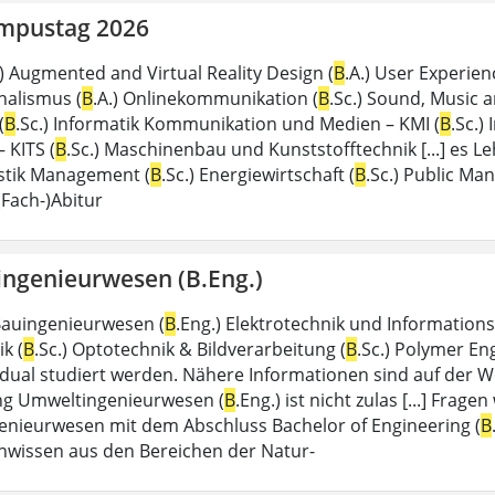
mpustag 2026
.) Augmented and Virtual Reality Design (
B
.A.) User Experien
nalismus (
B
.A.) Onlinekommunikation (
B
.Sc.) Sound, Music 
(
B
.Sc.) Informatik Kommunikation und Medien – KMI (
B
.Sc.)
– KITS (
B
.Sc.) Maschinenbau und Kunststofftechnik [...] es 
istik Management (
B
.Sc.) Energiewirtschaft (
B
.Sc.) Public Ma
Fach-)Abitur
ngenieurwesen (B.Eng.)
 Bauingenieurwesen (
B
.Eng.) Elektrotechnik und Informations
k (
B
.Sc.) Optotechnik & Bildverarbeitung (
B
.Sc.) Polymer En
dual studiert werden. Nähere Informationen sind auf der W
ng Umweltingenieurwesen (
B
.Eng.) ist nicht zulas [...] Frag
nieurwesen mit dem Abschluss Bachelor of Engineering (
B
wissen aus den Bereichen der Natur-