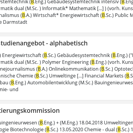
stemtechnik (
B
.Eng.) Gebäudesystemtechnik intensiv (
B
.Eng
ormatik dual (M.Sc. ) Informatik* Mathematik [...] ) (vorh. 
nalismus (
B
.A.) Wirtschaft* Energiewirtschaft (
B
.Sc.) Public
e Darmstadt
Studienangebot - alphabetisch
 Energiewirtschaft (
B
.Sc.) Gebäudesystemtechnik (
B
.Eng.) (
ormatik dual (M.Sc. ) Polymer Engineering (
B
.Eng.) (vorh. Kuns
inejournalismus (
B
.A.) Onlinekommunikation (
B
.Sc.) Optote
chnische Chemie (
B
.Sc.) Umweltinge [...] Financial Markets (
B
.
bau (
B
.Eng.) Automobilentwicklung (M.Sc.) Bauingenieurwes
emie- und
tierungskommission
uingenieurwesen (
B
.Eng.) + (M.Eng.) 18.04.2018 Umweltinge
ogie Biotechnologie (
B
.Sc.) 13.05.2020 Chemie - dual (
B
.Sc.) 