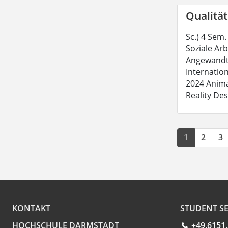
Qualität
Sc.) 4 Sem.
Soziale Ar
Angewandte
Internation
2024 Anima
Reality Des
1
2
3
KONTAKT
STUDENT SE
HOCHSCHULE DARMSTADT
+49.6151