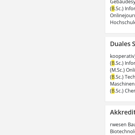
Gebäudesy
(
B
.Sc.) Inf
Onlinejour
Hochschul
Duales 
kooperativ)
(
B
.Sc.) Inf
(M.Sc.) Onl
(
B
.Sc.) Te
Maschinen
(
B
.Sc.) Ch
Akkredi
rwesen Ba
Biotechnol