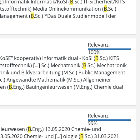
.) Informatik Informatik/KoSI (
B
.Sc.) IT-Sicherheit/KITS
Kunststofftechnik) Media Onlinekommunikation (
B
.Sc.)
 Management (
B
.Sc.) *Das Duale Studienmodell der
Relevanz:
100%
"KoSE" kooperativ) Informatik dual - KoSI (
B
.Sc.) KITS
tstofftechnik) [...] Sc.) Mechatronik (
B
.Sc.) Mechatronik
chnik und Bildverarbeitung (M.Sc.) Public Management
Sc.) Angewandte Mathematik (M.Sc.) Allgemeiner
en (
B
.Eng.) Bauingenieurwesen (M.Eng.) Chemie dual
Relevanz:
99%
nieurwesen (
B
.Eng.) 13.05.2020 Chemie- und
13.05.2020 Chemie- und [...] ologie (
B
.Sc.) 31.03.2021