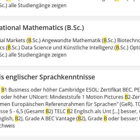
.Sc.) alle Studiengänge zeigen
tional Mathematics (B.Sc.)
al Markets (
B
.Sc.) Angewandte Mathematik (
B
.Sc.) Biotechno
s (
B
.Sc.) Data Science und Künstliche Intelligenz (
B
.Sc.) Opt
.Sc.) alle Studiengänge zeigen
s englischer Sprachkenntnisse
/
B
1 Business oder höher Cambridge ESOL: Zertifikat BEC, PET
2 oder höher UNIcert: Mindeststufe 1 Motion Pictures
B
2-Zer
en Europäischen Referenzrahmen für Sprachen" (GeR). TOE
isse 5 - 6,5 (Gesamt
B
2) TELC
B
2 Englisch als Unt [...] besser,
nglish,
B
2), Grade A BEC Vantage (
B
2), Grade
B
oder besser; 
chweis