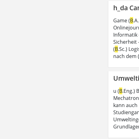
h_da Ca
Game (
B
.A
Onlinejour
Informatik 
Sicherheit 
(
B
.Sc.) Log
nach dem (
Umwelti
u (
B
.Eng.)
Mechatroni
kann auch 
Studienga
Umweltinge
Grundlagen