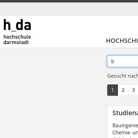
HOCHSCH
Gesucht nach
1
2
3
Studien
Bauingeni
Chemie- un