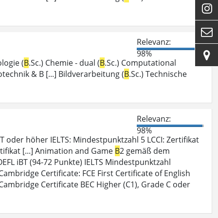


Relevanz:
98%

logie (
B
.Sc.) Chemie - dual (
B
.Sc.) Computational
otechnik & B [...] Bildverarbeitung (
B
.Sc.) Technische
Relevanz:
98%
 oder höher IELTS: Mindestpunktzahl 5 LCCI: Zertifikat
tifikat [...] Animation and Game
B
2 gemäß dem
FL iBT (94-72 Punkte) IELTS Mindestpunktzahl
 Cambridge Certificate: FCE First Certificate of English
Cambridge Certificate BEC Higher (C1), Grade C oder