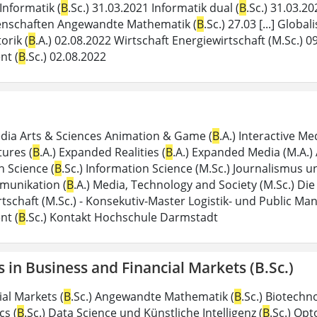
Informatik (
B
.Sc.) 31.03.2021 Informatik dual (
B
.Sc.) 31.03.2
enschaften Angewandte Mathematik (
B
.Sc.) 27.03 [...] Global
rik (
B
.A.) 02.08.2022 Wirtschaft Energiewirtschaft (M.Sc.) 
t (
B
.Sc.) 02.08.2022
dia Arts & Sciences Animation & Game (
B
.A.) Interactive Me
tures (
B
.A.) Expanded Realities (
B
.A.) Expanded Media (M.A.)
n Science (
B
.Sc.) Information Science (M.Sc.) Journalismus
munikation (
B
.A.) Media, Technology and Society (M.Sc.) Die 
rtschaft (M.Sc.) - Konsekutiv-Master Logistik- und Public 
t (
B
.Sc.) Kontakt Hochschule Darmstadt
s in Business and Financial Markets (B.Sc.)
al Markets (
B
.Sc.) Angewandte Mathematik (
B
.Sc.) Biotechno
s (
B
.Sc.) Data Science und Künstliche Intelligenz (
B
.Sc.) Opt