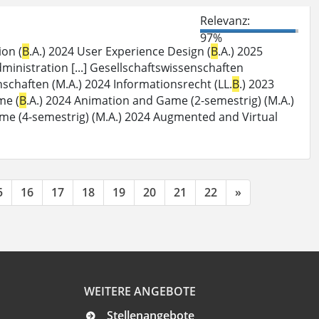
Relevanz:
97%
ion (
B
.A.) 2024 User Experience Design (
B
.A.) 2025
dministration [...] Gesellschaftswissenschaften
schaften (M.A.) 2024 Informationsrecht (LL.
B
.) 2023
me (
B
.A.) 2024 Animation and Game (2-semestrig) (M.A.)
me (4-semestrig) (M.A.) 2024 Augmented and Virtual
5
16
17
18
19
20
21
22
»
WEITERE ANGEBOTE
Stellenangebote