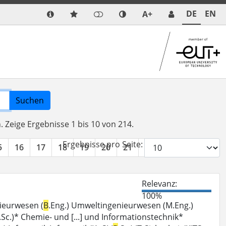
DE
EN
A+
Suchen
n.
Zeige Ergebnisse 1 bis 10 von 214.
Ergebnisse pro Seite:
5
16
17
18
19
20
21
22
»
Relevanz:
100%
ieurwesen (
B
.Eng.) Umweltingenieurwesen (M.Eng.)
.Sc.)* Chemie- und [...] und Informationstechnik*