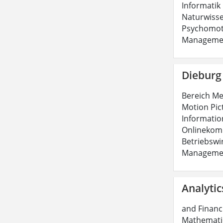
Informatik 
Naturwiss
Psychomoto
Managemen
Dieburg
Bereich Me
Motion Pic
Informatio
Onlinekom
Betriebswi
Managemen
Analytic
and Financi
Mathematic