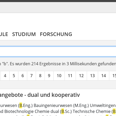
ULE
STUDIUM
FORSCHUNG
 "b".
Es wurden 214 Ergebnisse in 3 Millisekunden gefunde
4
5
6
7
8
9
10
11
12
13
14
1
angebote - dual und kooperativ
eurwesen (
B
.Eng.) Bauingenieurwesen (M.Eng.) Umweltingen
d Biotechnologie Chemie dual (
B
.Sc.) Technische Chemie (
B