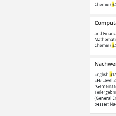
Chemie (
B
Computa
and Financi
Mathematic
Chemie (
B
Nachwei
English
B
1
EFB Level 
"Gemeinsam
Teilergebn
(General E
besser; Na