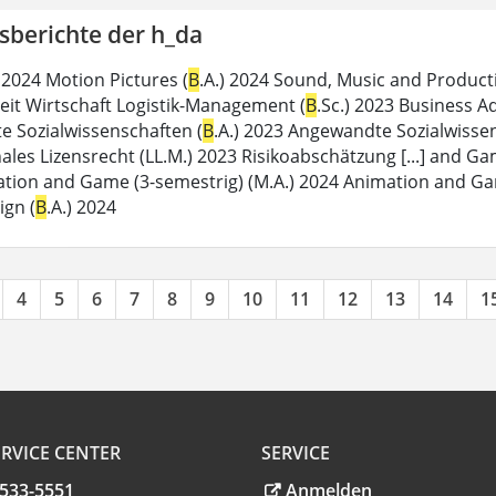
sberichte der h_da
 2024 Motion Pictures (
B
.A.) 2024 Sound, Music and Product
beit Wirtschaft Logistik-Management (
B
.Sc.) 2023 Business A
 Sozialwissenschaften (
B
.A.) 2023 Angewandte Sozialwissen
ales Lizensrecht (LL.M.) 2023 Risikoabschätzung [...] and Ga
tion and Game (3-semestrig) (M.A.) 2024 Animation and Ga
ign (
B
.A.) 2024
4
5
6
7
8
9
10
11
12
13
14
1
RVICE CENTER
SERVICE
.533-5551
Anmelden