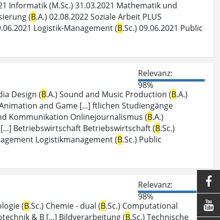
021 Informatik (M.Sc.) 31.03.2021 Mathematik und
isierung (
B
.A.) 02.08.2022 Soziale Arbeit PLUS
09.06.2021 Logistik-Management (
B
.Sc.) 09.06.2021 Public
Relevanz:
98%
dia Design (
B
.A.) Sound and Music Production (
B
.A.)
 Animation and Game [...] ftlichen Studiengänge
 und Kommunikation Onlinejournalismus (
B
.A.)
[...] Betriebswirtschaft Betriebswirtschaft (
B
.Sc.)
Management Logistikmanagement (
B
.Sc.) Public

Relevanz:
98%

logie (
B
.Sc.) Chemie - dual (
B
.Sc.) Computational
otechnik & B [...] Bildverarbeitung (
B
.Sc.) Technische