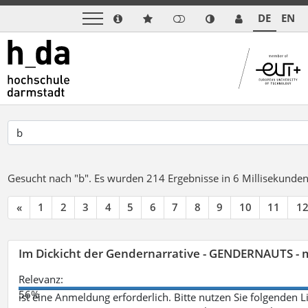
DE
EN
Gesucht nach "b".
Es wurden 214 Ergebnisse in 6 Millisekunde
«
1
2
3
4
5
6
7
8
9
10
11
1
Im Dickicht der Gendernarrative - GENDERNAUTS - 
Relevanz:
56%
ist eine Anmeldung erforderlich. Bitte nutzen Sie folgenden 