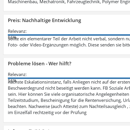
Maschinenbau, Mechatronik, Fahrzeugtechnik, Polymer Engine
Preis: Nachhaltige Entwicklung
Relevanz:
56%
Sollte ein elementarer Teil der Arbeit nicht verbal, sondern n
Foto- oder Video-Ergänzungen möglich. Diese senden sie bitt
Probleme lösen - Wer hilft?
Relevanz:
56%
nächste Eskalationsinstanz, falls Anliegen nicht auf der ers
Beschwerdegrund nicht beseitigt werden kann. FB Soziale Arbe
sein. Hier können Sie viele organisatorische Angelegenheiten 
Teilzeitstudium, Bescheinigung für die Rentenversichung, Ur
beachten. Nachweise (auch Atteste) zum Nachteilsausgleich , 
im Einzelfall rechtzeitig vor der Prüfung