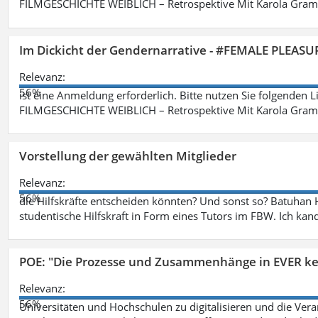
FILMGESCHICHTE WEIBLICH – Retrospektive Mit Karola Grama
Im Dickicht der Gendernarrative - #FEMALE PLEASUR
Relevanz:
56%
ist eine Anmeldung erforderlich. Bitte nutzen Sie folgenden 
FILMGESCHICHTE WEIBLICH – Retrospektive Mit Karola Grama
Vorstellung der gewählten Mitglieder
Relevanz:
56%
die Hilfskräfte entscheiden könnten? Und sonst so? Batuhan H
studentische Hilfskraft in Form eines Tutors im FBW. Ich kand
POE: "Die Prozesse und Zusammenhänge in EVER k
Relevanz:
56%
Universitäten und Hochschulen zu digitalisieren und die Ver