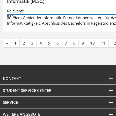
Informatik (M.Sc.)
Relevanz:
55%
auf dem Gebiet der Informatik. Ferner können weitere für das
Informatiktätigkeit, Abschluss des Bachelors in Regelstudienz
«
1
2
3
4
5
6
7
8
9
10
11
1
KONTAKT
STUDENT SERVICE CENTER
SERVICE
WEITERE ANGEBOTE