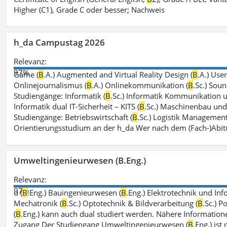
Higher (C1), Grade C oder besser; Nachweis
h_da Campustag 2026
Relevanz:
97%
Game (
B
.A.) Augmented and Virtual Reality Design (
B
.A.) Use
Onlinejournalismus (
B
.A.) Onlinekommunikation (
B
.Sc.) Sou
Studiengänge: Informatik (
B
.Sc.) Informatik Kommunikation 
Informatik dual IT-Sicherheit – KITS (
B
.Sc.) Maschinenbau und 
Studiengänge: Betriebswirtschaft (
B
.Sc.) Logistik Management
Orientierungsstudium an der h_da Wer nach dem (Fach-)Abit
Umweltingenieurwesen (B.Eng.)
Relevanz:
97%
u (
B
.Eng.) Bauingenieurwesen (
B
.Eng.) Elektrotechnik und Inf
Mechatronik (
B
.Sc.) Optotechnik & Bildverarbeitung (
B
.Sc.) P
(
B
.Eng.) kann auch dual studiert werden. Nähere Information
Zugang Der Studiengang Umweltingenieurwesen (
B
.Eng.) ist