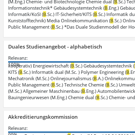
(M.Eng.) Chemie- und Biotechnologie Chemie dual (
B
.Sc.) Te
Informationstechnik* Gebäudesystemtechnik (
B
.Eng.) Gebäu
Informatik/KoSI (
B
.Sc.) IT-Sicherheit/KITS (
B
.Sc.) Informatik du
Kunststofftechnik) Media Onlinekommunikation (
B
.Sc.) Onli
Public Management (
B
.Sc.) *Das Duale Studienmodell der H
Duales Studienangebot - alphabetisch
Relevanz:
100%
kooperativ) Energiewirtschaft (
B
.Sc.) Gebäudesystemtechnik (
KITS (
B
.Sc.) Informatik dual (M.Sc. ) Polymer Engineering (
B
.E
Mechatronik (M.Sc.) Onlinejournalismus (
B
.A.) Onlinekommun
Public Management (
B
.Sc.) Technische Chemie (
B
.Sc.) Umwelti
(M.Sc.) Allgemeiner Maschinenbau (
B
.Eng.) Automobilentwick
Bauingenieurwesen (M.Eng.) Chemie dual (
B
.Sc.) Chemie- un
Akkreditierungskommission
Relevanz:
99%