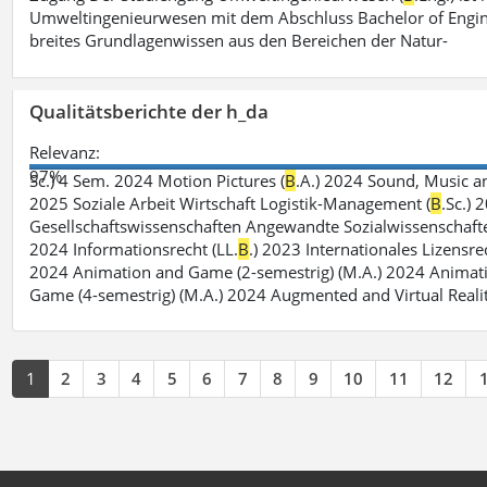
Umweltingenieurwesen mit dem Abschluss Bachelor of Engin
breites Grundlagenwissen aus den Bereichen der Natur-
Qualitätsberichte der h_da
Relevanz:
97%
Sc.) 4 Sem. 2024 Motion Pictures (
B
.A.) 2024 Sound, Music a
2025 Soziale Arbeit Wirtschaft Logistik-Management (
B
.Sc.) 
Gesellschaftswissenschaften Angewandte Sozialwissenschafte
2024 Informationsrecht (LL.
B
.) 2023 Internationales Lizensre
2024 Animation and Game (2-semestrig) (M.A.) 2024 Animat
Game (4-semestrig) (M.A.) 2024 Augmented and Virtual Realit
1
2
3
4
5
6
7
8
9
10
11
12