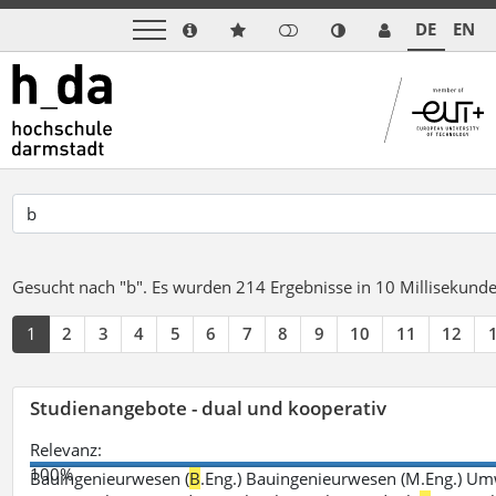
DE
EN
Gesucht nach "b".
Es wurden 214 Ergebnisse in 10 Millisekund
1
2
3
4
5
6
7
8
9
10
11
12
Studienangebote - dual und kooperativ
Relevanz:
100%
Bauingenieurwesen (
B
.Eng.) Bauingenieurwesen (M.Eng.) Um