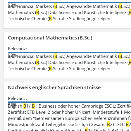
98%
and Financial Markets (
B
.Sc.) Angewandte Mathematik (
B
.Sc.
Mathematics (
B
.Sc.) Data Science und Künstliche Intelligenz (
Technische Chemie (
B
.Sc.) alle Studiengänge zeigen
Computational Mathematics (B.Sc.)
Relevanz:
98%
and Financial Markets (
B
.Sc.) Angewandte Mathematik (
B
.Sc.
Mathematics (
B
.Sc.) Data Science und Künstliche Intelligenz (
Technische Chemie (
B
.Sc.) alle Studiengänge zeigen
Nachweis englischer Sprachkenntnisse
Relevanz:
98%
English
B
1/
B
1 Business oder höher Cambridge ESOL: Zertifik
Zertifikat EFB Level 2 oder höher UNIcert: Mindeststufe 1 Mo
gemäß dem "Gemeinsamen Europäischen Referenzrahmen für 
Mindestpunktzahl Teilergebnisse 5 - 6,5 (Gesamt
B
2) TELC
B
2
Certificate of English (General English,
B
2), Grade A BEC Vanta