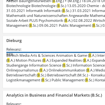
rwesen Bauingenieurwesen (
B
.Eng.) + (M.Eng.) 18.04.2018 
Biotechnologie Biotechnologie (
B
.Sc.) 13.05.2020 Chemie - du
31.03.2021 Informatik Informatik (
B
.Sc.) 31.03.2021 Informat
Mathematik und Naturwissenschaften Angewandte Mathemat
Soziale Arbeit PLUS Psychomotorik (
B
.A.) 02.08.2022 Wirtsch
Management (
B
.Sc.) 09.06.2021 Public Management (
B
.Sc.) 
Dieburg
Relevanz:
98%
Bereich Media Arts & Sciences Animation & Game (
B
.A.) Int
(
B
.A.) Motion Pictures (
B
.A.) Expanded Realities (
B
.A.) Expand
Studiengänge Information Science (
B
.Sc.) Information Scien
Onlinejournalismus (
B
.A.) Onlinekommunikation (
B
.A.) Media
Betriebswirtschaft (
B
.Sc.) Betriebswirtschaft (M.Sc.) - Konse
Logistikmanagement (
B
.Sc.) Public Management (
B
.Sc.) Kont
Analytics in Business and Financial Markets (B.Sc.)
Relevanz: