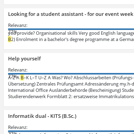
Looking for a student assistant - for our event wee
Relevanz:
77%
you provide? Organisational skills Very good English language 
B
2) Enrolment in a bachelor's degree programme at a German 
Help yourself
Relevanz:
77%
A-Z A
B
–K L–T U–Z A Was? Wo? Abschlussarbeiten (Prüfungs-
Übersetzung) Zentrales Prüfungsamt Adressänderung my.h-da
International Office Ausländerbehörde (Bescheinigung) Stude
Studierendenwerk Formblatt 2: ersatzweise Immatrikulation
Informatik dual - KITS (B.Sc.)
Relevanz:
77%