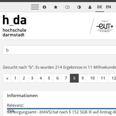
DE
EN
Gesucht nach "b".
Es wurden 214 Ergebnisse in 11 Millisekund
«
1
2
3
4
5
6
7
8
9
10
11
1
Informationen
Relevanz:
79%
Versorgungsamt - (HAVS) hat nach § 152 SGB IX auf Antrag 