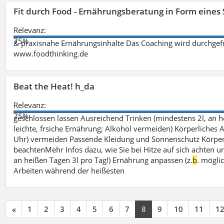
Fit durch Food - Ernährungsberatung in Form eines
Relevanz:
75%
& praxisnahe Ernährungsinhalte Das Coaching wird durchgefüh
www.foodthinking.de
Beat the Heat! h_da
Relevanz:
75%
geschlossen lassen Ausreichend Trinken (mindestens 2l, an h
leichte, frsiche Ernährung; Alkohol vermeiden) Körperliches A
Uhr) vermeiden Passende Kleidung und Sonnenschutz Körperp
beachtenMehr Infos dazu, wie Sie bei Hitze auf sich achten un
an heißen Tagen 3l pro Tag!) Ernährung anpassen (z.
b
. mögli
Arbeiten während der heißesten
«
1
2
3
4
5
6
7
8
9
10
11
1