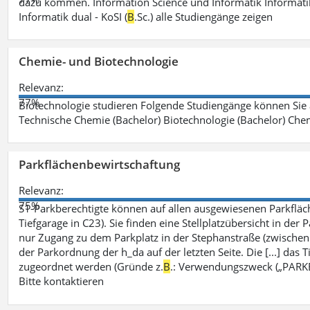
dazu kommen. Information Science und Informatik Informatik
Informatik dual - KoSI (
B
.Sc.) alle Studiengänge zeigen
Chemie- und Biotechnologie
Relevanz:
77%
Biotechnologie studieren Folgende Studiengänge können Sie
Technische Chemie (Bachelor) Biotechnologie (Bachelor) Che
Parkflächenbewirtschaftung
Relevanz:
75%
S1-Parkberechtigte können auf allen ausgewiesenen Parkflä
Tiefgarage in C23). Sie finden eine Stellplatzübersicht in der
nur Zugang zu dem Parkplatz in der Stephanstraße (zwisch
der Parkordnung der h_da auf der letzten Seite. Die [...] das T
zugeordnet werden (Gründe z.
B
.: Verwendungszweck („PARKEN
Bitte kontaktieren