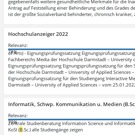
gegebenenfalls weitere gesundheitliche Merkmale für die Inan
Antrag auf Feststellung einer Behinderung und des Grades d
ist der größte Sozialverband behinderter, chronisch kranker, 
Hochschulanzeiger 2022
Relevanz:
78%
of Arts) - Eignungsprüfungssatzung Eignungsprüfungssatzun
Fachbereichs Media der Hochschule Darmstadt – University of 
Eignungsprüfungssatzung Eignungsprüfungssatzung für den S
der Hochschule Darmstadt – University of Applied Sciences –
Eignungsprüfungssatzung für den Studiengang Interactive Me
Darmstadt – University of Applied Sciences – vom 25.01.202
Informatik, Schwp. Kommunikation u. Medien (B.Sc
Relevanz:
78%
Zentrale Studienberatung Information Science und Informatik
KoSI (
B
.Sc.) alle Studiengänge zeigen