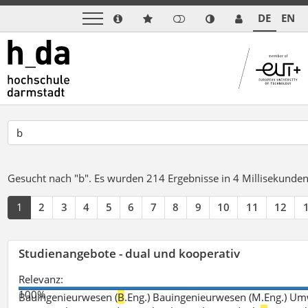
DE
EN
Gesucht nach "b".
Es wurden 214 Ergebnisse in 4 Millisekunde
1
2
3
4
5
6
7
8
9
10
11
12
Studienangebote - dual und kooperativ
Relevanz:
100%
Bauingenieurwesen (
B
.Eng.) Bauingenieurwesen (M.Eng.) Um