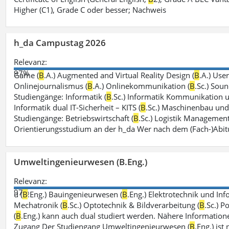
Higher (C1), Grade C oder besser; Nachweis
h_da Campustag 2026
Relevanz:
97%
Game (
B
.A.) Augmented and Virtual Reality Design (
B
.A.) Use
Onlinejournalismus (
B
.A.) Onlinekommunikation (
B
.Sc.) Sou
Studiengänge: Informatik (
B
.Sc.) Informatik Kommunikation 
Informatik dual IT-Sicherheit – KITS (
B
.Sc.) Maschinenbau und 
Studiengänge: Betriebswirtschaft (
B
.Sc.) Logistik Management
Orientierungsstudium an der h_da Wer nach dem (Fach-)Abit
Umweltingenieurwesen (B.Eng.)
Relevanz:
97%
u (
B
.Eng.) Bauingenieurwesen (
B
.Eng.) Elektrotechnik und Inf
Mechatronik (
B
.Sc.) Optotechnik & Bildverarbeitung (
B
.Sc.) P
(
B
.Eng.) kann auch dual studiert werden. Nähere Information
Zugang Der Studiengang Umweltingenieurwesen (
B
.Eng.) ist