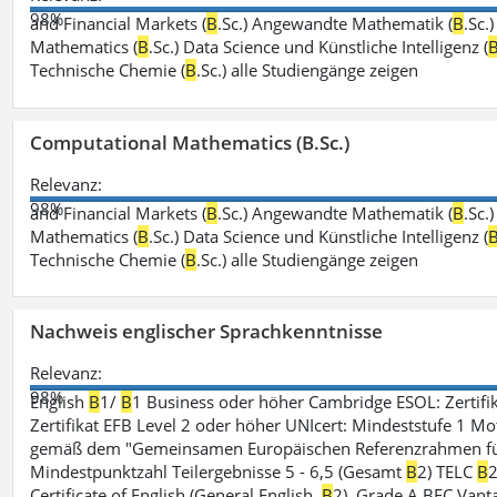
98%
and Financial Markets (
B
.Sc.) Angewandte Mathematik (
B
.Sc.
Mathematics (
B
.Sc.) Data Science und Künstliche Intelligenz (
Technische Chemie (
B
.Sc.) alle Studiengänge zeigen
Computational Mathematics (B.Sc.)
Relevanz:
98%
and Financial Markets (
B
.Sc.) Angewandte Mathematik (
B
.Sc.
Mathematics (
B
.Sc.) Data Science und Künstliche Intelligenz (
Technische Chemie (
B
.Sc.) alle Studiengänge zeigen
Nachweis englischer Sprachkenntnisse
Relevanz:
98%
English
B
1/
B
1 Business oder höher Cambridge ESOL: Zertifik
Zertifikat EFB Level 2 oder höher UNIcert: Mindeststufe 1 Mo
gemäß dem "Gemeinsamen Europäischen Referenzrahmen für 
Mindestpunktzahl Teilergebnisse 5 - 6,5 (Gesamt
B
2) TELC
B
2
Certificate of English (General English,
B
2), Grade A BEC Vanta