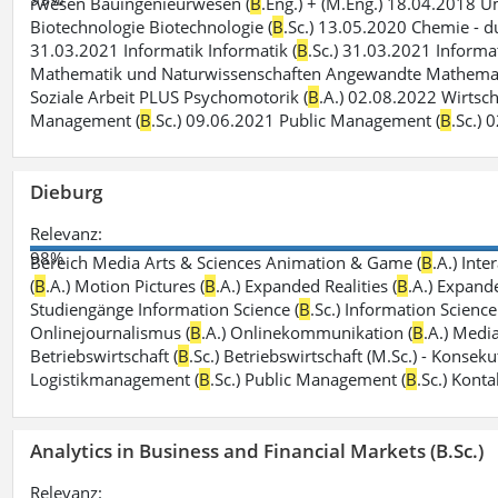
rwesen Bauingenieurwesen (
B
.Eng.) + (M.Eng.) 18.04.2018 
Biotechnologie Biotechnologie (
B
.Sc.) 13.05.2020 Chemie - du
31.03.2021 Informatik Informatik (
B
.Sc.) 31.03.2021 Informat
Mathematik und Naturwissenschaften Angewandte Mathemat
Soziale Arbeit PLUS Psychomotorik (
B
.A.) 02.08.2022 Wirtsch
Management (
B
.Sc.) 09.06.2021 Public Management (
B
.Sc.) 
Dieburg
Relevanz:
98%
Bereich Media Arts & Sciences Animation & Game (
B
.A.) Int
(
B
.A.) Motion Pictures (
B
.A.) Expanded Realities (
B
.A.) Expand
Studiengänge Information Science (
B
.Sc.) Information Scien
Onlinejournalismus (
B
.A.) Onlinekommunikation (
B
.A.) Media
Betriebswirtschaft (
B
.Sc.) Betriebswirtschaft (M.Sc.) - Konse
Logistikmanagement (
B
.Sc.) Public Management (
B
.Sc.) Kont
Analytics in Business and Financial Markets (B.Sc.)
Relevanz: