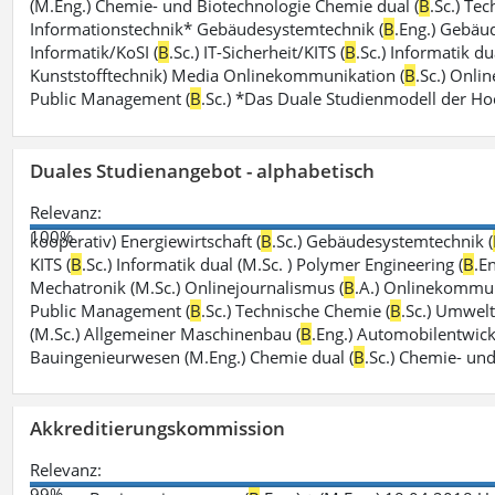
(M.Eng.) Chemie- und Biotechnologie Chemie dual (
B
.Sc.) Te
Informationstechnik* Gebäudesystemtechnik (
B
.Eng.) Gebäu
Informatik/KoSI (
B
.Sc.) IT-Sicherheit/KITS (
B
.Sc.) Informatik du
Kunststofftechnik) Media Onlinekommunikation (
B
.Sc.) Onli
Public Management (
B
.Sc.) *Das Duale Studienmodell der H
Duales Studienangebot - alphabetisch
Relevanz:
100%
kooperativ) Energiewirtschaft (
B
.Sc.) Gebäudesystemtechnik (
KITS (
B
.Sc.) Informatik dual (M.Sc. ) Polymer Engineering (
B
.E
Mechatronik (M.Sc.) Onlinejournalismus (
B
.A.) Onlinekommun
Public Management (
B
.Sc.) Technische Chemie (
B
.Sc.) Umwelti
(M.Sc.) Allgemeiner Maschinenbau (
B
.Eng.) Automobilentwick
Bauingenieurwesen (M.Eng.) Chemie dual (
B
.Sc.) Chemie- un
Akkreditierungskommission
Relevanz:
99%