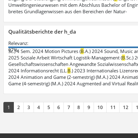
Umweltingenieurwesen mit dem Abschluss Bachelor of Engin
breites Grundlagenwissen aus den Bereichen der Natur-
Qualitätsberichte der h_da
Relevanz:
97%
Sc.) 4 Sem. 2024 Motion Pictures (
B
.A.) 2024 Sound, Music a
2025 Soziale Arbeit Wirtschaft Logistik-Management (
B
.Sc.) 
Gesellschaftswissenschaften Angewandte Sozialwissenschafte
2024 Informationsrecht (LL.
B
.) 2023 Internationales Lizensre
2024 Animation and Game (2-semestrig) (M.A.) 2024 Animat
Game (4-semestrig) (M.A.) 2024 Augmented and Virtual Realit
1
2
3
4
5
6
7
8
9
10
11
12