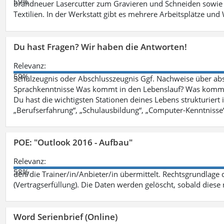
59%
brandneuer Lasercutter zum Gravieren und Schneiden sowie 
Textilien. In der Werkstatt gibt es mehrere Arbeitsplätze 
Du hast Fragen? Wir haben die Antworten!
Relevanz:
59%
Schulzeugnis oder Abschlusszeugnis Ggf. Nachweise über abso
Sprachkenntnisse Was kommt in den Lebenslauf? Was kommt in
Du hast die wichtigsten Stationen deines Lebens strukturiert
„Berufserfahrung“, „Schulausbildung“, „Computer-Kenntnisse
POE: "Outlook 2016 - Aufbau"
Relevanz:
58%
den/die Trainer/in/Anbieter/in übermittelt. Rechtsgrundlage di
(Vertragserfüllung). Die Daten werden gelöscht, sobald diese 
Word Serienbrief (Online)