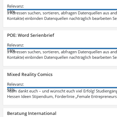
Relevanz:
58%
s Adressen suchen, sortieren, abfragen Datenquellen aus an
Kontakte) einbinden Datenquellen nachträglich bearbeiten S
POE: Word Serienbrief
Relevanz:
58%
s Adressen suchen, sortieren, abfragen Datenquellen aus an
Kontakte) einbinden Datenquellen nachträglich bearbeiten S
Mixed Reality Comics
Relevanz:
58%
Team dankt euch – und wünscht euch viel Erfolg! Studiengäng
Hessen Ideen Stipendium, Förderlinie „Female Entrepreneursh
Beratung International