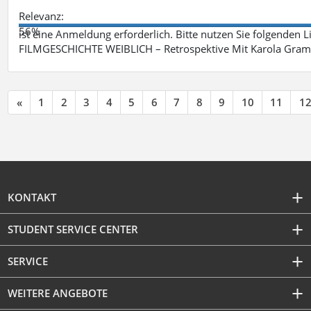
Relevanz:
56%
ist eine Anmeldung erforderlich. Bitte nutzen Sie folgenden 
FILMGESCHICHTE WEIBLICH – Retrospektive Mit Karola Grama
«
1
2
3
4
5
6
7
8
9
10
11
1
KONTAKT
STUDENT SERVICE CENTER
SERVICE
WEITERE ANGEBOTE