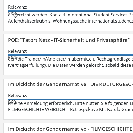
Relevanz:
58%
eingereicht werden. Kontakt International Student Services B
Aufenthaltserlaubnis, Wohnungssuche international.student
POE: "Tatort Netz - IT-Sicherheit und Privatsphäre"
Relevanz:
56%
den/die Trainer/in/Anbieter/in übermittelt. Rechtsgrundlage di
(Vertragserfüllung). Die Daten werden gelöscht, sobald diese 
Im Dickicht der Gendernarrative - DIE KULTURGES
Relevanz:
56%
ist eine Anmeldung erforderlich. Bitte nutzen Sie folgenden 
FILMGESCHICHTE WEIBLICH – Retrospektive Mit Karola Grama
Im Dickicht der Gendernarrative - FILMGESCHICHT