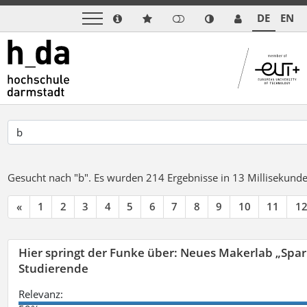
DE
EN
Gesucht nach "b".
Es wurden 214 Ergebnisse in 13 Millisekund
«
1
2
3
4
5
6
7
8
9
10
11
1
Hier springt der Funke über: Neues Makerlab „Spar
Studierende
Relevanz: