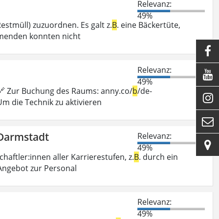
Relevanz:
49%
estmüll) zuzuordnen. Es galt z.
B
. eine Bäckertüte,
hmenden konnten nicht

Relevanz:

49%
 🔗 Zur Buchung des Raums: anny.co/
b
/de-

Um die Technik zu aktivieren

 Darmstadt
Relevanz:

49%
ftler:innen aller Karrierestufen, z.
B
. durch ein
 Angebot zur Personal
Relevanz:
49%