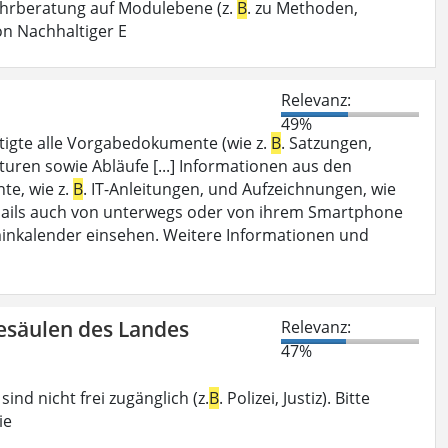
ehrberatung auf Modulebene (z.
B
. zu Methoden,
on Nachhaltiger E
Relevanz:
49%
tigte alle Vorgabedokumente (wie z.
B
. Satzungen,
uren sowie Abläufe [...] Informationen aus den
te, wie z.
B
. IT-Anleitungen, und Aufzeichnungen, wie
 E-Mails auch von unterwegs oder von ihrem Smartphone
minkalender einsehen. Weitere Informationen und
desäulen des Landes
Relevanz:
47%
ind nicht frei zugänglich (z.
B
. Polizei, Justiz). Bitte
ie