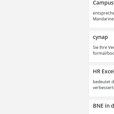
Campusf
entspreche
Mandarinen
cynap
Sie Ihre V
formal/boo
HR Exce
bedeutet d
verbessert
BNE in 