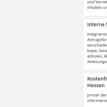
und Vernet
Inhalten u
Interne 
Integriert
Antragsfor
verschiede
bspw. Sena
abholen, A
Anleitunge
Kostenf
Hessen
primär der 
informieren