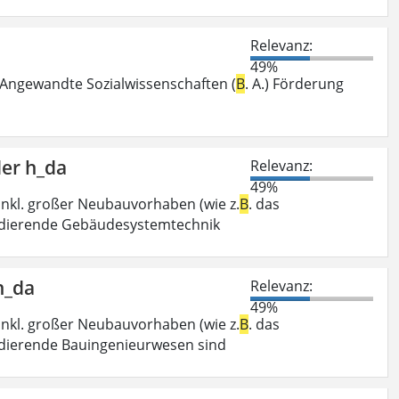
Relevanz:
49%
Angewandte Sozialwissenschaften (
B
. A.) Förderung
der h_da
Relevanz:
49%
nkl. großer Neubauvorhaben (wie z.
B
. das
tudierende Gebäudesystemtechnik
h_da
Relevanz:
49%
nkl. großer Neubauvorhaben (wie z.
B
. das
udierende Bauingenieurwesen sind