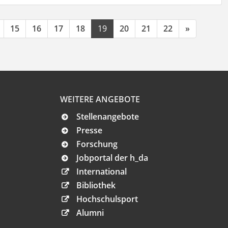
15
16
17
18
19
20
21
22
»
WEITERE ANGEBOTE
Stellenangebote
Presse
Forschung
Jobportal der h_da
International
Bibliothek
Hochschulsport
Alumni