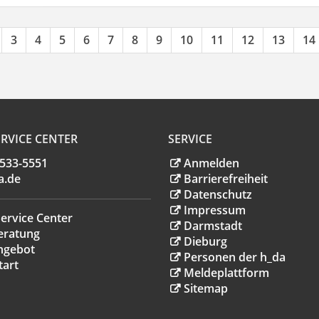
3
4
5
6
7
8
9
10
11
12
13
14
RVICE CENTER
SERVICE
.533-5551
Anmelden
a
.
de
Barrierefreiheit
Datenschutz
Impressum
ervice Center
Darmstadt
eratung
Dieburg
ngebot
Personen der h_da
tart
Meldeplattform
Sitemap