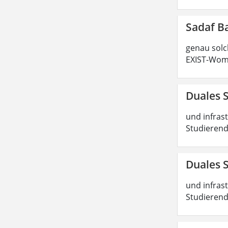
Sadaf B
genau solc
EXIST-Wome
Duales 
und infras
Studierend
Duales 
und infras
Studierend