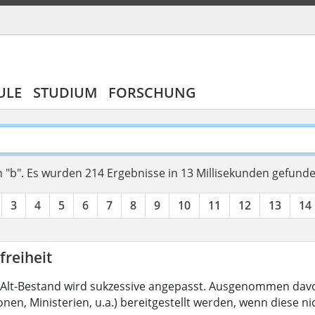
ULE
STUDIUM
FORSCHUNG
 "b".
Es wurden 214 Ergebnisse in 13 Millisekunden gefund
3
4
5
6
7
8
9
10
11
12
13
14
freiheit
Alt-Bestand wird sukzessive angepasst. Ausgenommen davon
nen, Ministerien, u.a.) bereitgestellt werden, wenn diese nic