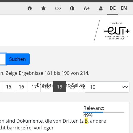
DE
EN
A+
Suchen
en.
Zeige Ergebnisse 181 bis 190 von 214.
Ergebnisse pro Seite:
15
16
17
18
19
20
21
22
»
Relevanz:
49%
 sind Dokumente, die von Dritten (z.
B
. andere
ht barrierefrei vorliegen