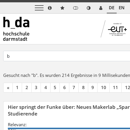
DE
EN
Gesucht nach "b".
Es wurden 214 Ergebnisse in 9 Millisekunde
«
1
2
3
4
5
6
7
8
9
10
11
1
Hier springt der Funke über: Neues Makerlab „Spar
Studierende
Relevanz: