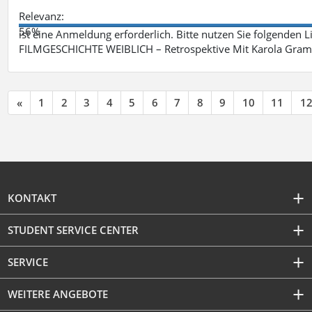
Relevanz:
56%
ist eine Anmeldung erforderlich. Bitte nutzen Sie folgenden 
FILMGESCHICHTE WEIBLICH – Retrospektive Mit Karola Grama
«
1
2
3
4
5
6
7
8
9
10
11
1
KONTAKT
STUDENT SERVICE CENTER
SERVICE
WEITERE ANGEBOTE