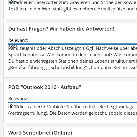
59%
brandneuer Lasercutter zum Gravieren und Schneiden sowie 
Textilien. In der Werkstatt gibt es mehrere Arbeitsplätze 
Du hast Fragen? Wir haben die Antworten!
Relevanz:
59%
Schulzeugnis oder Abschlusszeugnis Ggf. Nachweise über abso
Sprachkenntnisse Was kommt in den Lebenslauf? Was kommt in
Du hast die wichtigsten Stationen deines Lebens strukturiert
„Berufserfahrung“, „Schulausbildung“, „Computer-Kenntnisse
POE: "Outlook 2016 - Aufbau"
Relevanz:
58%
den/die Trainer/in/Anbieter/in übermittelt. Rechtsgrundlage di
(Vertragserfüllung). Die Daten werden gelöscht, sobald diese 
Word Serienbrief (Online)