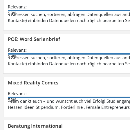
Relevanz:
58%
s Adressen suchen, sortieren, abfragen Datenquellen aus an
Kontakte) einbinden Datenquellen nachträglich bearbeiten S
POE: Word Serienbrief
Relevanz:
58%
s Adressen suchen, sortieren, abfragen Datenquellen aus an
Kontakte) einbinden Datenquellen nachträglich bearbeiten S
Mixed Reality Comics
Relevanz:
58%
Team dankt euch – und wünscht euch viel Erfolg! Studiengäng
Hessen Ideen Stipendium, Förderlinie „Female Entrepreneursh
Beratung International