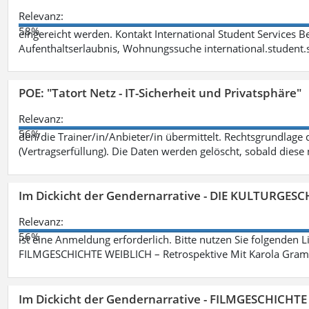
Relevanz:
58%
eingereicht werden. Kontakt International Student Services B
Aufenthaltserlaubnis, Wohnungssuche international.student
POE: "Tatort Netz - IT-Sicherheit und Privatsphäre"
Relevanz:
56%
den/die Trainer/in/Anbieter/in übermittelt. Rechtsgrundlage di
(Vertragserfüllung). Die Daten werden gelöscht, sobald diese 
Im Dickicht der Gendernarrative - DIE KULTURGES
Relevanz:
56%
ist eine Anmeldung erforderlich. Bitte nutzen Sie folgenden 
FILMGESCHICHTE WEIBLICH – Retrospektive Mit Karola Grama
Im Dickicht der Gendernarrative - FILMGESCHICHT