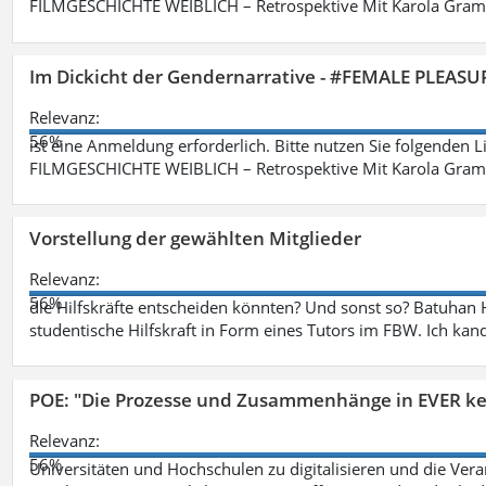
FILMGESCHICHTE WEIBLICH – Retrospektive Mit Karola Grama
Im Dickicht der Gendernarrative - #FEMALE PLEASUR
Relevanz:
56%
ist eine Anmeldung erforderlich. Bitte nutzen Sie folgenden 
FILMGESCHICHTE WEIBLICH – Retrospektive Mit Karola Grama
Vorstellung der gewählten Mitglieder
Relevanz:
56%
die Hilfskräfte entscheiden könnten? Und sonst so? Batuhan H
studentische Hilfskraft in Form eines Tutors im FBW. Ich kand
POE: "Die Prozesse und Zusammenhänge in EVER k
Relevanz:
56%
Universitäten und Hochschulen zu digitalisieren und die Ver