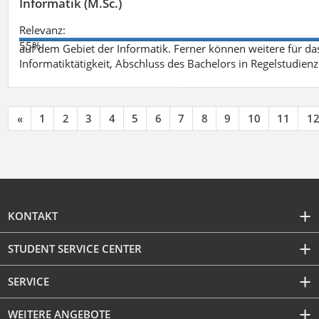
Informatik (M.Sc.)
Relevanz:
55%
auf dem Gebiet der Informatik. Ferner können weitere für das
Informatiktätigkeit, Abschluss des Bachelors in Regelstudienz
«
1
2
3
4
5
6
7
8
9
10
11
1
KONTAKT
STUDENT SERVICE CENTER
SERVICE
WEITERE ANGEBOTE