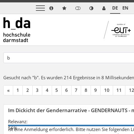
DE
EN
Gesucht nach "b".
Es wurden 214 Ergebnisse in 8 Millisekunde
«
1
2
3
4
5
6
7
8
9
10
11
1
Im Dickicht der Gendernarrative - GENDERNAUTS - 
Relevanz:
56%
ist eine Anmeldung erforderlich. Bitte nutzen Sie folgenden 