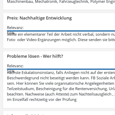
Maschinenbau, Mechatronik, Fahrzeugtechnik, Polymer Engine
Preis: Nachhaltige Entwicklung
Relevanz:
56%
Sollte ein elementarer Teil der Arbeit nicht verbal, sondern n
Foto- oder Video-Ergänzungen möglich. Diese senden sie bitt
Probleme lösen - Wer hilft?
Relevanz:
56%
nächste Eskalationsinstanz, falls Anliegen nicht auf der ers
Beschwerdegrund nicht beseitigt werden kann. FB Soziale Arbe
sein. Hier können Sie viele organisatorische Angelegenheiten 
Teilzeitstudium, Bescheinigung für die Rentenversichung, Ur
beachten. Nachweise (auch Atteste) zum Nachteilsausgleich , 
im Einzelfall rechtzeitig vor der Prüfung