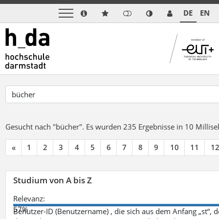
DE
EN
Gesucht nach "bücher".
Es wurden 235 Ergebnisse in 10 Milli
«
1
2
3
4
5
6
7
8
9
10
11
1
Studium von A bis Z
Relevanz:
57%
Benutzer-ID (Benutzername) , die sich aus dem Anfang „st“, 