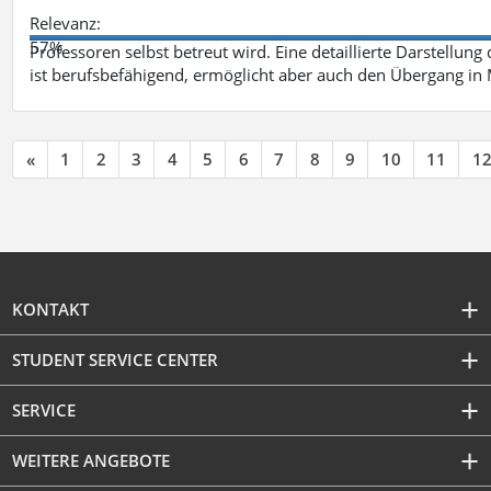
Relevanz:
57%
Professoren selbst betreut wird. Eine detaillierte Darstellung
ist berufsbefähigend, ermöglicht aber auch den Übergang in
«
1
2
3
4
5
6
7
8
9
10
11
1
KONTAKT
STUDENT SERVICE CENTER
SERVICE
WEITERE ANGEBOTE