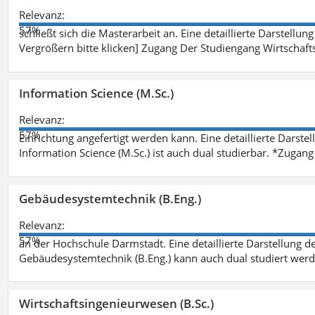
Relevanz:
57%
schließt sich die Masterarbeit an. Eine detaillierte Darstellun
Vergrößern bitte klicken] Zugang Der Studiengang Wirtschaft
Information Science (M.Sc.)
Relevanz:
57%
Einrichtung angefertigt werden kann. Eine detaillierte Darste
Information Science (M.Sc.) ist auch dual studierbar. *Zuga
Gebäudesystemtechnik (B.Eng.)
Relevanz:
57%
an der Hochschule Darmstadt. Eine detaillierte Darstellung d
Gebäudesystemtechnik (B.Eng.) kann auch dual studiert wer
Wirtschaftsingenieurwesen (B.Sc.)