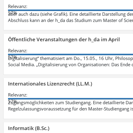
Relevanz:
57%
aber auch dazu (siehe Grafik). Eine detaillierte Darstellung d
Abschluss kann an der h_da das Studium zum Master of Scien
Öffentliche Veranstaltungen der h_da im April
Relevanz:
57%
Digitalisierung“ thematisiert am Do., 15.05., 16 Uhr, Philoso
Social Media. „Digitalisierung von Organisationen: Das Ende
Internationales Lizenzrecht (LL.M.)
Relevanz:
57%
Zugangsmöglichkeiten zum Studiengang. Eine detaillierte Dar
Regelzulassungsvoraussetzung für den Master-Studiengang ist
Informatik (B.Sc.)