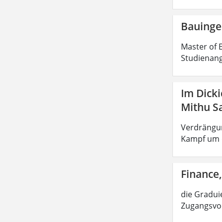
Bauinge
Master of E
Studienang
Im Dick
Mithu S
Verdrängun
Kampf um d
Finance,
die Graduie
Zugangsvor