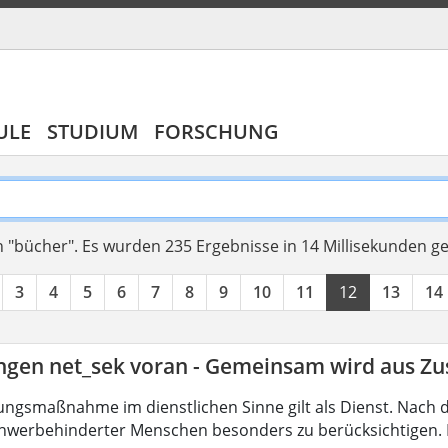
ULE
STUDIUM
FORSCHUNG
 "bücher".
Es wurden 235 Ergebnisse in 14 Millisekunden g
3
4
5
6
7
8
9
10
11
12
13
14
ingen net_sek voran - Gemeinsam wird aus 
ungsmaßnahme im dienstlichen Sinne gilt als Dienst. Nach 
hwerbehinderter Menschen besonders zu berücksichtigen. Fa