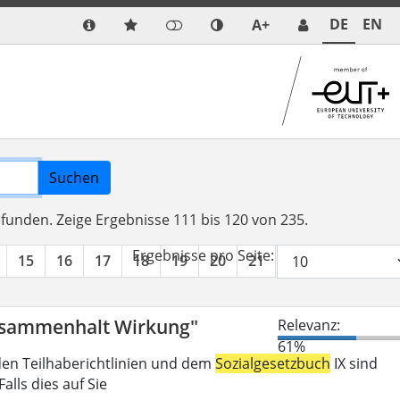
DE
EN
A+
Suchen
efunden.
Zeige Ergebnisse 111 bis 120 von 235.
Ergebnisse pro Seite:
15
16
17
18
19
20
21
22
23
24
Zusammenhalt Wirkung"
Relevanz:
61%
den Teilhaberichtlinien und dem
Sozialgesetzbuch
IX sind
lls dies auf Sie