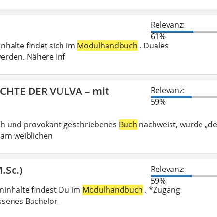
Relevanz:
61%
inhalte findet sich im
Modulhandbuch
. Duales
erden. Nähere Inf
ICHTE DER VULVA – mit
Relevanz:
59%
ech und provokant geschriebenes
Buch
nachweist, wurde „de
 am weiblichen
.Sc.)
Relevanz:
59%
eninhalte findest Du im
Modulhandbuch
. *Zugang
ossenes Bachelor-