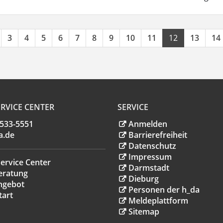
3
4
5
6
7
8
9
10
11
12
13
14
RVICE CENTER
SERVICE
.533-5551
Anmelden
a
.
de
Barrierefreiheit
Datenschutz
Impressum
ervice Center
Darmstadt
eratung
Dieburg
ngebot
Personen der h_da
tart
Meldeplattform
Sitemap