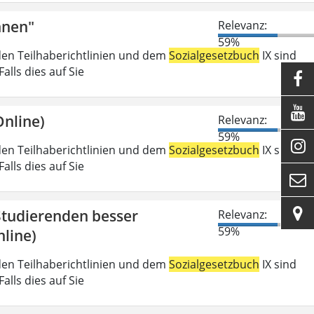
nnen"
Relevanz:
59%
den Teilhaberichtlinien und dem
Sozialgesetzbuch
IX sind
lls dies auf Sie


nline)
Relevanz:
59%

den Teilhaberichtlinien und dem
Sozialgesetzbuch
IX sind
lls dies auf Sie


 Studierenden besser
Relevanz:
59%
line)
den Teilhaberichtlinien und dem
Sozialgesetzbuch
IX sind
lls dies auf Sie