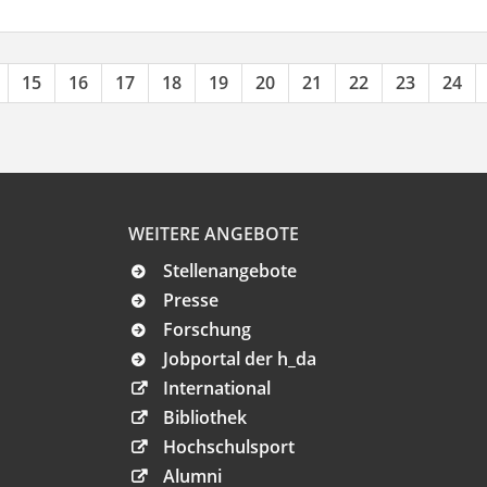
15
16
17
18
19
20
21
22
23
24
WEITERE ANGEBOTE
Stellenangebote
Presse
Forschung
Jobportal der h_da
International
Bibliothek
Hochschulsport
Alumni